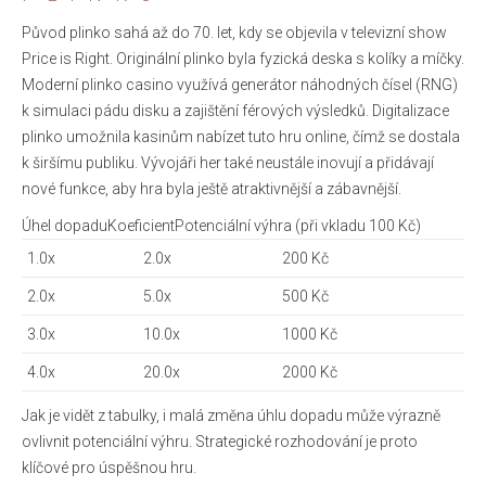
Původ plinko sahá až do 70. let, kdy se objevila v televizní show
Price is Right. Originální plinko byla fyzická deska s kolíky a míčky.
Moderní plinko casino využívá generátor náhodných čísel (RNG)
k simulaci pádu disku a zajištění férových výsledků. Digitalizace
plinko umožnila kasinům nabízet tuto hru online, čímž se dostala
k širšímu publiku. Vývojáři her také neustále inovují a přidávají
nové funkce, aby hra byla ještě atraktivnější a zábavnější.
Úhel dopaduKoeficientPotenciální výhra (při vkladu 100 Kč)
1.0x
2.0x
200 Kč
2.0x
5.0x
500 Kč
3.0x
10.0x
1000 Kč
4.0x
20.0x
2000 Kč
Jak je vidět z tabulky, i malá změna úhlu dopadu může výrazně
ovlivnit potenciální výhru. Strategické rozhodování je proto
klíčové pro úspěšnou hru.