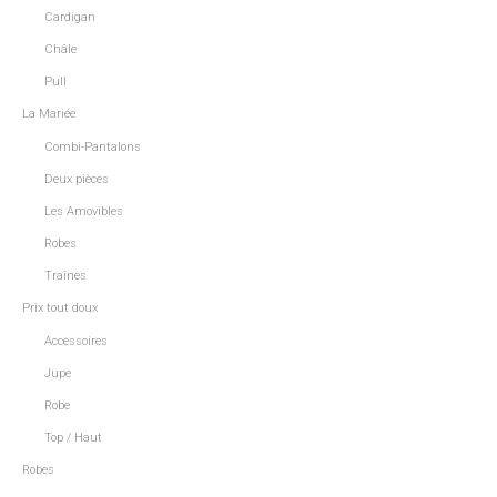
Cardigan
Châle
Pull
La Mariée
Combi-Pantalons
Deux pièces
Les Amovibles
Robes
Traînes
Prix tout doux
Accessoires
Jupe
Robe
Top / Haut
Robes