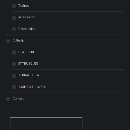
Traînes
Accessoires
Déshabillés
Collection
ETAT LIBRE
ETTRUSQUES
TERRACOTTA
TIME TO FLOWERS
Contact