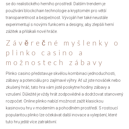
se do realistického herního prostředí. Dalším trendem je
používání blockchain technologie a kryptoměn pro větší
transparentnost a bezpečnost. Vývojáři her také neustále
experimentují s novými funkcemi a designy, aby zlepšili herní
zážitek a přilákali nové hráče.
Závěrečné myšlenky o
plinko casino a
možnostech zábavy
Plinko casino představuje skvělou kombinaci jednoduchosti,
zábavy a potenciálu pro zajímavé výhry. Ať už jste nováček nebo
zkušený hráč, tato hra vám jistě poskytne hodiny zábavy a
vzrušení. Důležité je vždy hrát zodpovědně a dodržovat stanovený
rozpočet. Online plinko nabízí možnost zažít klasickou
kasinovou hru v moderním a pohodlném prostředí. S rostoucí
popularitou plinko lze očekávat další inovace a vylepšení, které
tuto hru ještě více zatraktivní.