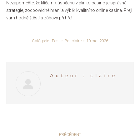
Nezapomeňte, že klíčem k úspěchu v plinko casino je správná
strategie, zodpovědné hraní a výběr kvalitního online kasina. Přeji
vám hodně štěstí a zábavy při hře!
Catégorie :
Post
Par
claire
10 mai 2026
Auteur :
claire
Navigation
PRÉCÉDENT
article