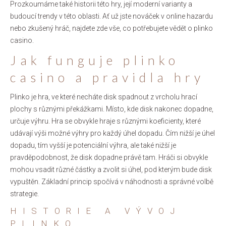
Prozkoumáme také historii této hry, její moderní varianty a
budoucí trendy v této oblasti. Ať už jste nováček v online hazardu
nebo zkušený hráč, najdete zde vše, co potřebujete vědět o plinko
casino.
Jak funguje plinko
casino a pravidla hry
Plinko je hra, ve které necháte disk spadnout z vrcholu hrací
plochy s různými překážkami. Místo, kde disk nakonec dopadne,
určuje výhru. Hra se obvykle hraje s různými koeficienty, které
udávají výši možné výhry pro každý úhel dopadu. Čím nižší je úhel
dopadu, tím vyšší je potenciální výhra, ale také nižší je
pravděpodobnost, že disk dopadne právě tam. Hráči si obvykle
mohou vsadit různé částky a zvolit si úhel, pod kterým bude disk
vypuštěn. Základní princip spočívá v náhodnosti a správné volbě
strategie.
HISTORIE A VÝVOJ
PLINKO