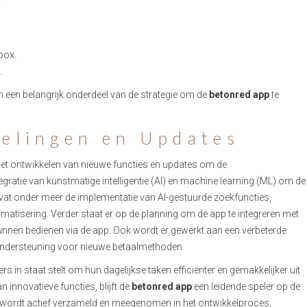
box.
.
 een belangrijk onderdeel van de strategie om de
betonred app
te
elingen en Updates
het ontwikkelen van nieuwe functies en updates om de
egratie van kunstmatige intelligentie (AI) en machine learning (ML) om de
mvat onder meer de implementatie van AI-gestuurde zoekfuncties,
tisering. Verder staat er op de planning om de app te integreren met
nen bedienen via de app. Ook wordt er gewerkt aan een verbeterde
n ondersteuning voor nieuwe betaalmethoden.
s in staat stelt om hun dagelijkse taken efficiënter en gemakkelijker uit
 innovatieve functies, blijft de
betonred app
een leidende speler op de
s wordt actief verzameld en meegenomen in het ontwikkelproces,