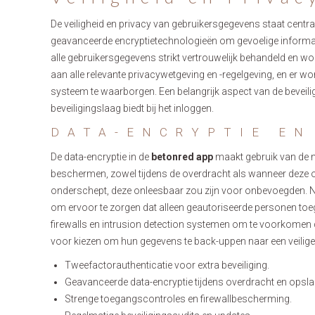
De veiligheid en privacy van gebruikersgegevens staat centra
geavanceerde encryptietechnologieën om gevoelige informa
alle gebruikersgegevens strikt vertrouwelijk behandeld en w
aan alle relevante privacywetgeving en -regelgeving, en er wo
systeem te waarborgen. Een belangrijk aspect van de beveiligi
beveiligingslaag biedt bij het inloggen.
DATA-ENCRYPTIE EN
De data-encryptie in de
betonred app
maakt gebruik van de m
beschermen, zowel tijdens de overdracht als wanneer deze op
onderschept, deze onleesbaar zou zijn voor onbevoegden. 
om ervoor te zorgen dat alleen geautoriseerde personen to
firewalls en intrusion detection systemen om te voorkomen 
voor kiezen om hun gegevens te back-uppen naar een veilige
Tweefactorauthenticatie voor extra beveiliging.
Geavanceerde data-encryptie tijdens overdracht en opsla
Strenge toegangscontroles en firewallbescherming.