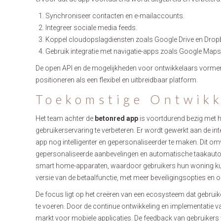
Synchroniseer contacten en e-mailaccounts.
Integreer sociale media feeds.
Koppel cloudopslagdiensten zoals Google Drive en Drop
Gebruik integratie met navigatie-apps zoals Google Maps
De open API en de mogelijkheden voor ontwikkelaars vormen
positioneren als een flexibel en uitbreidbaar platform.
Toekomstige Ontwikk
Het team achter de
betonred app
is voortdurend bezig met 
gebruikerservaring te verbeteren. Er wordt gewerkt aan de int
app nog intelligenter en gepersonaliseerder te maken. Dit o
gepersonaliseerde aanbevelingen en automatische taakautoma
smart home-apparaten, waardoor gebruikers hun woning kun
versie van de betaalfunctie, met meer beveiligingsopties e
De focus ligt op het creëren van een ecosysteem dat gebruiker
te voeren. Door de continue ontwikkeling en implementatie van
markt voor mobiele applicaties. De feedback van gebruiker