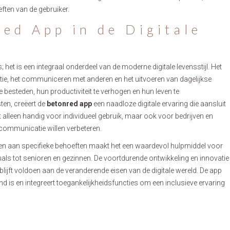
ten van de gebruiker.
ed App in de Digitale
 het is een integraal onderdeel van de moderne digitale levensstijl. Het
tie, het communiceren met anderen en het uitvoeren van dagelijkse
 te besteden, hun productiviteit te verhogen en hun leven te
ten, creëert de
betonred app
een naadloze digitale ervaring die aansluit
t alleen handig voor individueel gebruik, maar ook voor bedrijven en
 communicatie willen verbeteren.
en aan specifieke behoeften maakt het een waardevol hulpmiddel voor
als tot senioren en gezinnen. De voortdurende ontwikkeling en innovatie
 blijft voldoen aan de veranderende eisen van de digitale wereld. De app
end is en integreert toegankelijkheidsfuncties om een inclusieve ervaring