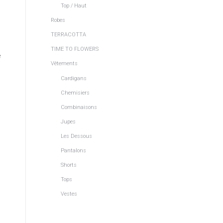
Top / Haut
Robes
TERRACOTTA
TIME TO FLOWERS
e
Vêtements
Cardigans
Chemisiers
Combinaisons
Jupes
Les Dessous
Pantalons
Shorts
Tops
Vestes