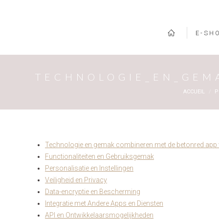
E-SH
TECHNOLOGIE_EN_GEM
Vous êtes ic
ACCUEIL
P
Technologie en gemak combineren met de betonred app 
Functionaliteiten en Gebruiksgemak
Personalisatie en Instellingen
Veiligheid en Privacy
Data-encryptie en Bescherming
Integratie met Andere Apps en Diensten
API en Ontwikkelaarsmogelijkheden