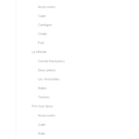
Accessoires
Cape
Cardigan
Châle
Pull
La Mariée
Combi-Pantalons
Deux pièces
Les Amovibles
Robes
Traînes
Prix tout doux
Accessoires
Jupe
Robe