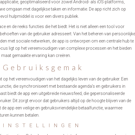
e applicatie, geoptimaliseerd voor zowel Android- als iOS-platforms,
 we omgaan met dagelijkse taken en informatie. De app richt zich op
vol hulpmiddel is voor een divers publiek.
ce en de reeks functies die het biedt. Het is niet alleen een tool voor
 behoeften van de gebruiker adresseert. Van het beheren van persoonlijk
binden met sociale netwerken, de app is ontworpen om een centrale hub te
e focus ligt op het vereenvoudigen van complexe processen en het bieden
p maat gemaakte ervaring kan creëren.
n Gebruiksgemak
ht op het vereenvoudigen van het dagelijks leven van de gebruiker. Een
functie, die synchroniseert met bestaande agenda's en gebruikers in
aast biedt de app een uitgebreide nieuwsfeed, die gepersonaliseerde
uiker. Dit zorgt ervoor dat gebruikers altijd op de hoogte blijven van de
 de app een veilige en gebruiksvriendelijke betaalfunctie, waarmee
turen kunnen betalen.
 INSTELLINGEN