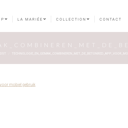
OP
LA MARIÉE
COLLECTION
CONTACT
AK_COMBINEREN_MET_DE_B
i :
OST
TECHNOLOGIE_EN_GEMAK_COMBINEREN_MET_DE_BETONRED_APP_VOOR_MOB
voor mobiel gebruik