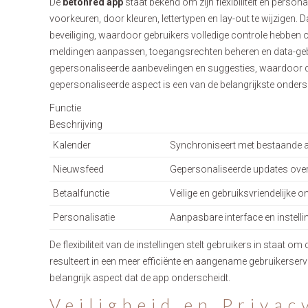
De
betonred app
staat bekend om zijn flexibiliteit en perso
voorkeuren, door kleuren, lettertypen en lay-out te wijzigen. 
beveiliging, waardoor gebruikers volledige controle hebben 
meldingen aanpassen, toegangsrechten beheren en data-gebru
gepersonaliseerde aanbevelingen en suggesties, waardoor de
gepersonaliseerde aspect is een van de belangrijkste onder
Functie
Beschrijving
Kalender
Synchroniseert met bestaande a
Nieuwsfeed
Gepersonaliseerde updates over
Betaalfunctie
Veilige en gebruiksvriendelijke on
Personalisatie
Aanpasbare interface en instelli
De flexibiliteit van de instellingen stelt gebruikers in staat
resulteert in een meer efficiënte en aangename gebruikerserv
belangrijk aspect dat de app onderscheidt.
Veiligheid en Privac