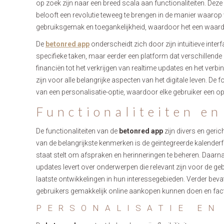
op zoek zijn naar een breed scala aan functionaliteiten. Dez
belooft een revolutie teweeg te brengen in de manier waarop
gebruiksgemak en toegankelijkheid, waardoor het een waarde
De
betonred app
onderscheidt zich door zijn intuïtieve interfa
specifieke taken, maar eerder een platform dat verschillende
financiën tot het verkrijgen van realtime updates en het ver
zijn voor alle belangrijke aspecten van het digitale leven. D
van een personalisatie-optie, waardoor elke gebruiker een o
Functionaliteiten e
De functionaliteiten van de
betonred app
zijn divers en geric
van de belangrijkste kenmerken is de geïntegreerde kalender
staat stelt om afspraken en herinneringen te beheren. Daarn
updates levert over onderwerpen die relevant zijn voor de gebr
laatste ontwikkelingen in hun interessegebieden. Verder bevat
gebruikers gemakkelijk online aankopen kunnen doen en fac
PERSONALISATIE EN