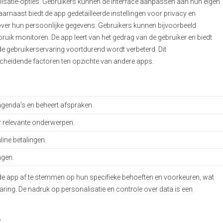
nalisatie-opties. Gebruikers kunnen de interface aanpassen aan hun eigen
Daarnaast biedt de app gedetailleerde instellingen voor privacy en
over hun persoonlijke gegevens. Gebruikers kunnen bijvoorbeeld
ik monitoren. De app leert van het gedrag van de gebruiker en biedt
 gebruikerservaring voortdurend wordt verbeterd. Dit
scheidende factoren ten opzichte van andere apps.
genda’s en beheert afspraken.
 relevante onderwerpen.
line betalingen.
ngen.
 om de app af te stemmen op hun specifieke behoeften en voorkeuren, wat
aring. De nadruk op personalisatie en controle over data is een
y