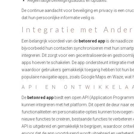
Regelmatige beveiligingsaudits en updates.
De continue aandacht voor beveiliging en privacy is een cru
dat hun persoonlijke informatie veilig is.
Integratie met Ande
Een belangrijk voordeel van de
betonred app
is de naadloze 
bijvoorbeeld hun contacten synchroniseren met hun smartp
integreren. Dit zorgt voor een gecentraliseerde en gestrooml
apps hoeven te schakelen. De app ondersteunt integratie me
waardoor gebruikers gemakkelijk toegang hebben tot hun be
populaire navigatie-apps, zoals Google Maps en Waze, wat han
API EN ONTWIKKEL
De
betonred app
biedt een open API (Application Programmi
kunnen integreren met het platform. Dit opent de deur naar
functionaliteiten en personalisatie-opties kunnen toevoege
nieuwe functies te creëren, bestaande functies te verbetere
API is uitgebreid en gemakkelijk te begrijpen, waardoor ontwi
ervoor dat de app voortdurend wordt uitgebreid en verbeterd