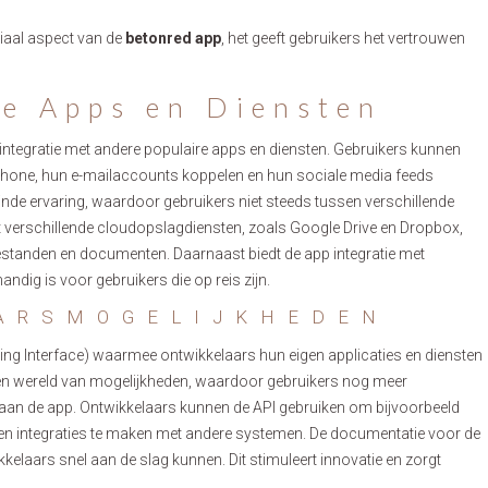
ciaal aspect van de
betonred app
, het geeft gebruikers het vertrouwen
re Apps en Diensten
integratie met andere populaire apps en diensten. Gebruikers kunnen
hone, hun e-mailaccounts koppelen en hun sociale media feeds
ijnde ervaring, waardoor gebruikers niet steeds tussen verschillende
t verschillende cloudopslagdiensten, zoals Google Drive en Dropbox,
standen en documenten. Daarnaast biedt de app integratie met
dig is voor gebruikers die op reis zijn.
AARSMOGELIJKHEDEN
ng Interface) waarmee ontwikkelaars hun eigen applicaties en diensten
 een wereld van mogelijkheden, waardoor gebruikers nog meer
n aan de app. Ontwikkelaars kunnen de API gebruiken om bijvoorbeeld
n en integraties te maken met andere systemen. De documentatie voor de
kkelaars snel aan de slag kunnen. Dit stimuleert innovatie en zorgt
.