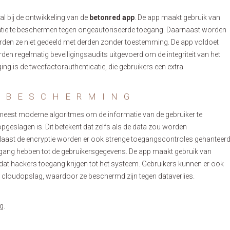
al bij de ontwikkeling van de
betonred app
. De app maakt gebruik van
tie te beschermen tegen ongeautoriseerde toegang. Daarnaast worden
orden ze niet gedeeld met derden zonder toestemming. De app voldoet
rden regelmatig beveiligingsaudits uitgevoerd om de integriteit van het
ng is de tweefactorauthenticatie, die gebruikers een extra
 BESCHERMING
eest moderne algoritmes om de informatie van de gebruiker te
geslagen is. Dit betekent dat zelfs als de data zou worden
Naast de encryptie worden er ook strenge toegangscontroles gehanteer
egang hebben tot de gebruikersgegevens. De app maakt gebruik van
dat hackers toegang krijgen tot het systeem. Gebruikers kunnen er ook
 cloudopslag, waardoor ze beschermd zijn tegen dataverlies.
g.