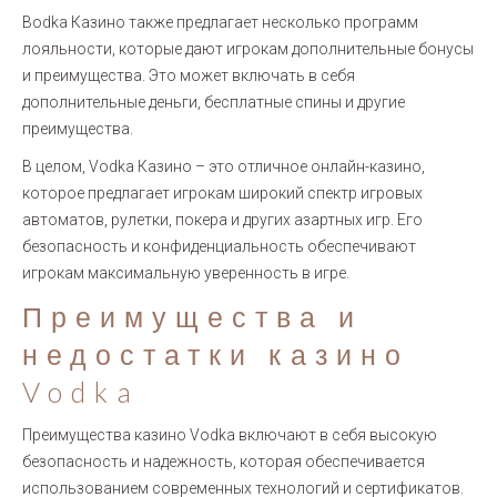
Вodka Казино также предлагает несколько программ
лояльности, которые дают игрокам дополнительные бонусы
и преимущества. Это может включать в себя
дополнительные деньги, бесплатные спины и другие
преимущества.
В целом, Vodka Казино – это отличное онлайн-казино,
которое предлагает игрокам широкий спектр игровых
автоматов, рулетки, покера и других азартных игр. Его
безопасность и конфиденциальность обеспечивают
игрокам максимальную уверенность в игре.
Преимущества и
недостатки казино
Vodka
Преимущества казино Vodka включают в себя высокую
безопасность и надежность, которая обеспечивается
использованием современных технологий и сертификатов.