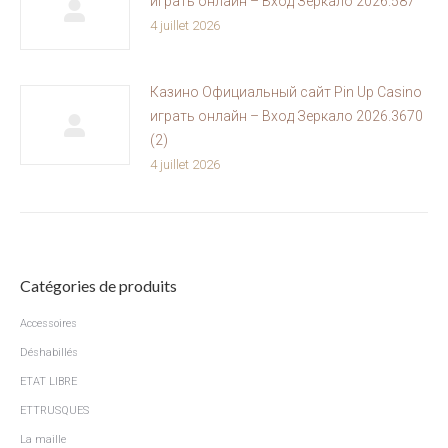
играть онлайн – Вход Зеркало 2026.587
4 juillet 2026
Казино Официальный сайт Pin Up Casino
играть онлайн – Вход Зеркало 2026.3670
(2)
4 juillet 2026
Catégories de produits
Accessoires
Déshabillés
ETAT LIBRE
ETTRUSQUES
La maille