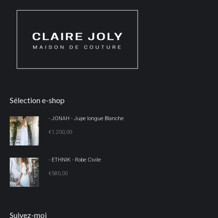
Sélection e-shop
- JONAH - Jupe longue Blanche
€
1.200,00
- ETHNIK - Robe Civile
€
580,00
Suivez-moi