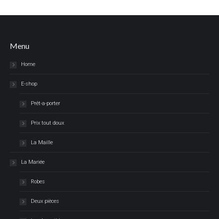
Menu
Home
E-shop
Prêt-a-porter
Prix tout doux
La Maille
La Mariée
Robes
Deux pièces