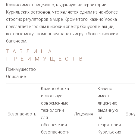
Казино имеет лицензию, выданную на территории
Курильских островов, что является одним из наиболее
строгих регуляторов в мире. Кроме того, казино Vodka
предлагает игрокам широкий спектр бонусов и акций,
которые могут помочь им начать игру с более высоким
балансом.
ТАБЛИЦА
ПРЕИМУЩЕСТВ
Преимущество
Описание
Казино Vodka
Казино
использует
имеет
современные
лицензию,
технологии
выданную
Безопасность
Лицензия
Бон
для
на
обеспечения
территории
безопасности
Курильских