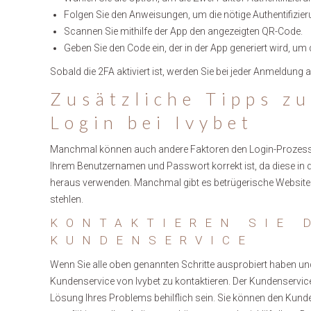
Folgen Sie den Anweisungen, um die nötige Authentifizie
Scannen Sie mithilfe der App den angezeigten QR-Code.
Geben Sie den Code ein, der in der App generiert wird, um 
Sobald die 2FA aktiviert ist, werden Sie bei jeder Anmeldung
Zusätzliche Tipps z
Login bei Ivybet
Manchmal können auch andere Faktoren den Login-Prozess be
Ihrem Benutzernamen und Passwort korrekt ist, da diese in der
heraus verwenden. Manchmal gibt es betrügerische Websites
stehlen.
KONTAKTIEREN SIE 
KUNDENSERVICE
Wenn Sie alle oben genannten Schritte ausprobiert haben 
Kundenservice von Ivybet zu kontaktieren. Der Kundenservice
Lösung Ihres Problems behilflich sein. Sie können den Kunden