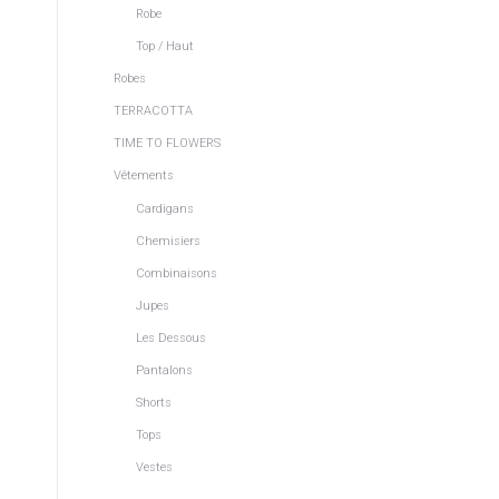
Robe
Top / Haut
Robes
TERRACOTTA
TIME TO FLOWERS
Vêtements
Cardigans
Chemisiers
Combinaisons
Jupes
Les Dessous
Pantalons
Shorts
Tops
Vestes