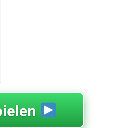
ielen