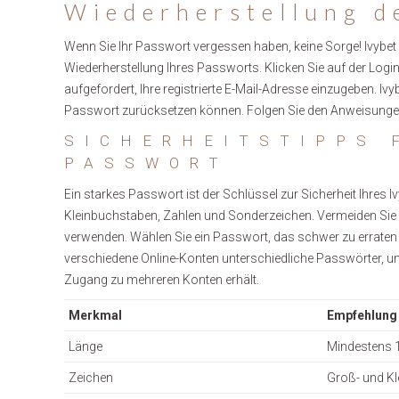
Wiederherstellung d
Wenn Sie Ihr Passwort vergessen haben, keine Sorge! Ivybet 
Wiederherstellung Ihres Passworts. Klicken Sie auf der Logi
aufgefordert, Ihre registrierte E-Mail-Adresse einzugeben. Ivy
Passwort zurücksetzen können. Folgen Sie den Anweisungen i
SICHERHEITSTIPPS 
PASSWORT
Ein starkes Passwort ist der Schlüssel zur Sicherheit Ihres
Kleinbuchstaben, Zahlen und Sonderzeichen. Vermeiden Sie
verwenden. Wählen Sie ein Passwort, das schwer zu erraten 
verschiedene Online-Konten unterschiedliche Passwörter, um
Zugang zu mehreren Konten erhält.
Merkmal
Empfehlung
Länge
Mindestens 
Zeichen
Groß- und Kl