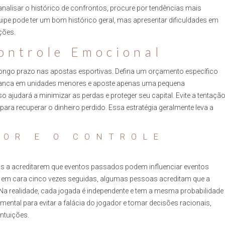
nalisar o histórico de confrontos, procure por tendências mais
ipe pode ter um bom histórico geral, mas apresentar dificuldades em
ções.
ontrole Emocional
longo prazo nas apostas esportivas. Defina um orçamento específico
a banca em unidades menores e aposte apenas uma pequena
 ajudará a minimizar as perdas e proteger seu capital. Evite a tentaçã
para recuperar o dinheiro perdido. Essa estratégia geralmente leva a
DOR E O CONTROLE
oas a acreditarem que eventos passados podem influenciar eventos
u em cara cinco vezes seguidas, algumas pessoas acreditam que a
Na realidade, cada jogada é independente e tem a mesma probabilidade
mental para evitar a falácia do jogador e tomar decisões racionais,
ntuições.