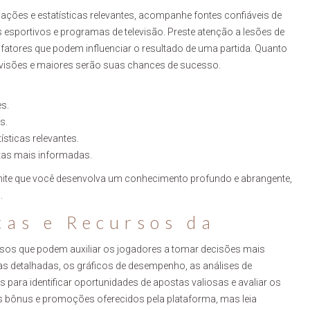
mações e estatísticas relevantes, acompanhe fontes confiáveis de
 esportivos e programas de televisão. Preste atenção a lesões de
atores que podem influenciar o resultado de uma partida. Quanto
evisões e maiores serão suas chances de sucesso.
s.
s.
ísticas relevantes.
tas mais informadas.
mite que você desenvolva um conhecimento profundo e abrangente,
.
tas e Recursos da
rsos que podem auxiliar os jogadores a tomar decisões mais
ticas detalhadas, os gráficos de desempenho, as análises de
s para identificar oportunidades de apostas valiosas e avaliar os
os bônus e promoções oferecidos pela plataforma, mas leia