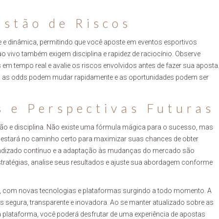
estão de Riscos
 e dinâmica, permitindo que você aposte em eventos esportivos
o vivo também exigem disciplina e rapidez de raciocínio. Observe
 em tempo real e avalie os riscos envolvidos antes de fazer sua aposta
ois as odds podem mudar rapidamente e as oportunidades podem ser
s e Perspectivas Futuras
ão e disciplina. Não existe uma fórmula mágica para o sucesso, mas
cê estará no caminho certo para maximizar suas chances de obter
prendizado contínuo e a adaptação às mudanças do mercado são
tratégias, analise seus resultados e ajuste sua abordagem conforme
o, com novas tecnologias e plataformas surgindo a todo momento. A
 segura, transparente e inovadora. Ao se manter atualizado sobre as
a plataforma, você poderá desfrutar de uma experiência de apostas