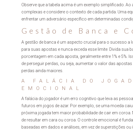
Observe que a tabela acima é um exemplo simplificado. Ao a
complexas e considere o contexto de cada partida. Uma equ
enfrentar um adversário específico em determinadas condi
Gestão de Banca e C
A gestão de banca é um aspecto crucial para o sucesso a 
para suas apostas e nunca exceda esse limite. Divida su
porcentagem em cada aposta, geralmente entre 1% e 5%. Isso
de perseguir perdas, ou seja, aumentar o valor das apostas 
perdas ainda maiores.
A FALÁCIA DO JOGA
EMOCIONAL
A falácia do jogador é um erro cognitivo que leva as pess
futuros em jogos de azar. Por exemplo, se uma moeda cai
próxima jogada tem maior probabilidade de cair em coroa. 
de resultar em cara ou coroa. O controle emocional é funda
baseadas em dados e análises, em vez de superstições ou i