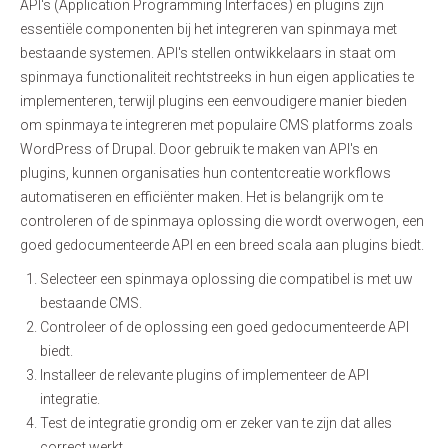
API's (Application Programming Interfaces) en plugins zijn
essentiële componenten bij het integreren van spinmaya met
bestaande systemen. API's stellen ontwikkelaars in staat om
spinmaya functionaliteit rechtstreeks in hun eigen applicaties te
implementeren, terwijl plugins een eenvoudigere manier bieden
om spinmaya te integreren met populaire CMS platforms zoals
WordPress of Drupal. Door gebruik te maken van API's en
plugins, kunnen organisaties hun contentcreatie workflows
automatiseren en efficiënter maken. Het is belangrijk om te
controleren of de spinmaya oplossing die wordt overwogen, een
goed gedocumenteerde API en een breed scala aan plugins biedt.
Selecteer een spinmaya oplossing die compatibel is met uw
bestaande CMS.
Controleer of de oplossing een goed gedocumenteerde API
biedt.
Installeer de relevante plugins of implementeer de API
integratie.
Test de integratie grondig om er zeker van te zijn dat alles
correct werkt.