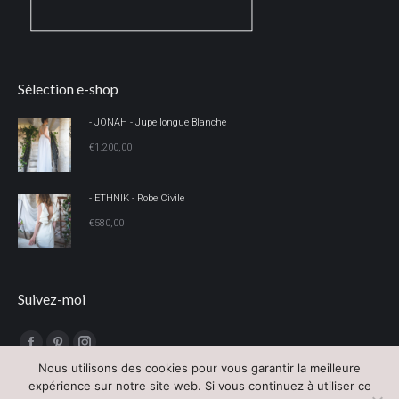
Sélection e-shop
- JONAH - Jupe longue Blanche
€
1.200,00
- ETHNIK - Robe Civile
€
580,00
Suivez-moi
Trouvez nous sur :
Facebook
Pinterest
Instagram
Nous utilisons des cookies pour vous garantir la meilleure
page
page
page
expérience sur notre site web. Si vous continuez à utiliser ce
opens
opens
opens