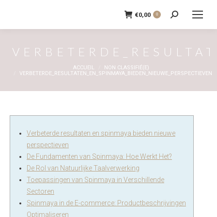
€
0,00
0
Recherche
:
VERBETERDE_RESULTAT
Vous êtes ici :
ACCUEIL
NON CLASSIFIÉ(E)
VERBETERDE_RESULTATEN_EN_SPINMAYA_BIEDEN_NIEUWE_PERSPECTIEVEN
Verbeterde resultaten en spinmaya bieden nieuwe
perspectieven
De Fundamenten van Spinmaya: Hoe Werkt Het?
De Rol van Natuurlijke Taalverwerking
Toepassingen van Spinmaya in Verschillende
Sectoren
Spinmaya in de E-commerce: Productbeschrijvingen
Optimaliseren