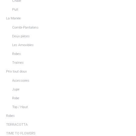
Châle
Pull
La Mariée
Combi-Pantalons
Deux pièces
Les Amovibles
Robes
Traînes
Prix tout doux
Accessoires
Jupe
Robe
Top / Haut
Robes
TERRACOTTA
TIME TO FLOWERS