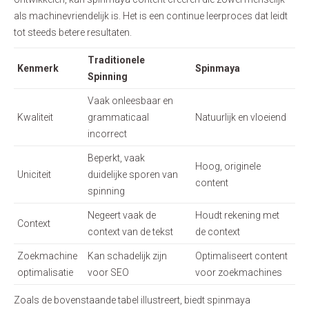
als machinevriendelijk is. Het is een continue leerproces dat leidt
tot steeds betere resultaten.
Traditionele
Kenmerk
Spinmaya
Spinning
Vaak onleesbaar en
Kwaliteit
grammaticaal
Natuurlijk en vloeiend
incorrect
Beperkt, vaak
Hoog, originele
Uniciteit
duidelijke sporen van
content
spinning
Negeert vaak de
Houdt rekening met
Context
context van de tekst
de context
Zoekmachine
Kan schadelijk zijn
Optimaliseert content
optimalisatie
voor SEO
voor zoekmachines
Zoals de bovenstaande tabel illustreert, biedt spinmaya