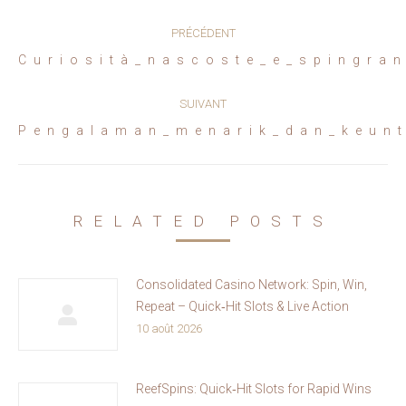
Navigation
PRÉCÉDENT
article
Article
Curiosità_nascoste_e_spingra
précédent
:
SUIVANT
Article
Pengalaman_menarik_dan_keunt
suivant
:
RELATED POSTS
Consolidated Casino Network: Spin, Win,
Repeat – Quick‑Hit Slots & Live Action
10 août 2026
ReefSpins: Quick‑Hit Slots for Rapid Wins