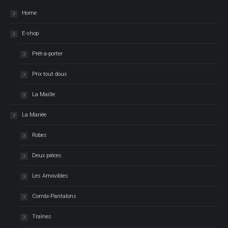
Home
E-shop
Prêt-a-porter
Prix tout doux
La Maille
La Mariée
Robes
Deux pièces
Les Amovibles
Combi-Pantalons
Traînes