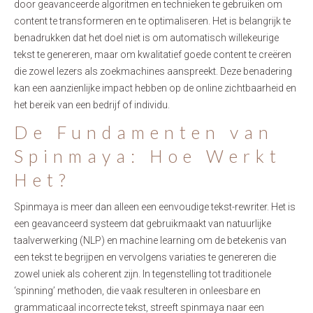
door geavanceerde algoritmen en technieken te gebruiken om
content te transformeren en te optimaliseren. Het is belangrijk te
benadrukken dat het doel niet is om automatisch willekeurige
tekst te genereren, maar om kwalitatief goede content te creëren
die zowel lezers als zoekmachines aanspreekt. Deze benadering
kan een aanzienlijke impact hebben op de online zichtbaarheid en
het bereik van een bedrijf of individu.
De Fundamenten van
Spinmaya: Hoe Werkt
Het?
Spinmaya is meer dan alleen een eenvoudige tekst-rewriter. Het is
een geavanceerd systeem dat gebruikmaakt van natuurlijke
taalverwerking (NLP) en machine learning om de betekenis van
een tekst te begrijpen en vervolgens variaties te genereren die
zowel uniek als coherent zijn. In tegenstelling tot traditionele
‘spinning’ methoden, die vaak resulteren in onleesbare en
grammaticaal incorrecte tekst, streeft spinmaya naar een