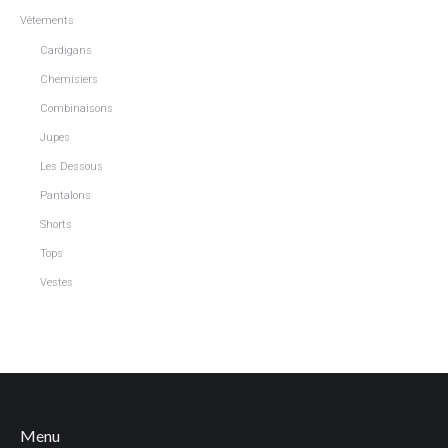
Vêtements
Cardigans
Chemisiers
Combinaisons
Jupes
Les Dessous
Pantalons
Shorts
Tops
Vestes
Menu