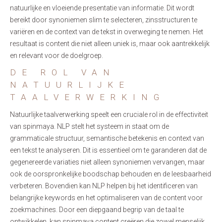
natuurlijke en vloeiende presentatie van informatie. Dit wordt
bereikt door synoniemen slim te selecteren, zinsstructuren te
variëren en de context van de tekst in overweging te nemen. Het
resultaat is content die niet alleen uniek is, maar ook aantrekkelijk
en relevant voor de doelgroep.
DE ROL VAN
NATUURLIJKE
TAALVERWERKING
Natuurlijke taalverwerking speelt een cruciale rol in de effectiviteit
van spinmaya. NLP stelt het systeem in staat om de
grammaticale structuur, semantische betekenis en context van
een tekst te analyseren. Dit is essentieel om te garanderen dat de
gegenereerde variaties niet alleen synoniemen vervangen, maar
ook de oorspronkelijke boodschap behouden en de leesbaarheid
verbeteren. Bovendien kan NLP helpen bij het identificeren van
belangrijke keywords en het optimaliseren van de content voor
zoekmachines. Door een diepgaand begrip van de taal te
ontwikkelen, kan spinmaya content creëren die zowel menselijk