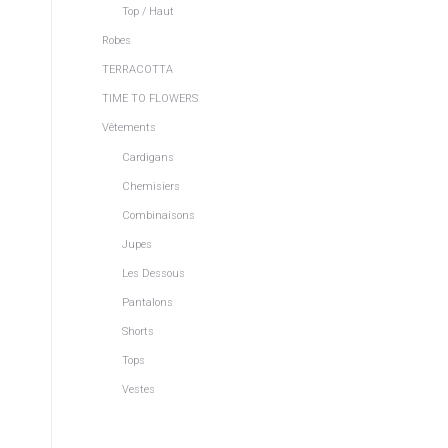
Top / Haut
Robes
TERRACOTTA
TIME TO FLOWERS
Vêtements
Cardigans
Chemisiers
Combinaisons
Jupes
Les Dessous
Pantalons
Shorts
Tops
Vestes