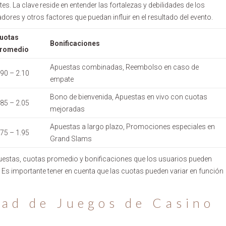
es. La clave reside en entender las fortalezas y debilidades de los
dores y otros factores que puedan influir en el resultado del evento.
uotas
Bonificaciones
romedio
Apuestas combinadas, Reembolso en caso de
.90 – 2.10
empate
Bono de bienvenida, Apuestas en vivo con cuotas
.85 – 2.05
mejoradas
Apuestas a largo plazo, Promociones especiales en
.75 – 1.95
Grand Slams
apuestas, cuotas promedio y bonificaciones que los usuarios pueden
. Es importante tener en cuenta que las cuotas pueden variar en función
dad de Juegos de Casino