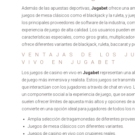
Además de las apuestas deportivas,
Jugabet
ofrece una am
juegos de mesa clásicos como el blackjack y la ruleta, y ju
los principales proveedores de software de la industria, c
experiencia de juego de alta calidad. Los usuarios pueden e
características especiales, como giros gratis, multiplicado
ofrece diferentes variantes de blackjack, ruleta, baccarat y 
VENTAJAS DE LOS J
VIVO EN JUGABET
Los juegos de casino en vivo en
Jugabet
representan una al
de juego más inmersiva y realista. Estos juegos se transmit
que interactúan con los jugadores a través de chat en vivo. 
un componente social a la experiencia de juego, que se asem
suelen ofrecer límites de apuesta más altos y opciones de a
convierte en una opción ideal para jugadores de todos los 
Amplia selección de tragamonedas de diferentes provee
Juegos de mesa clásicos con diferentes variantes.
Juegos de casino en vivo con crupieres reales.