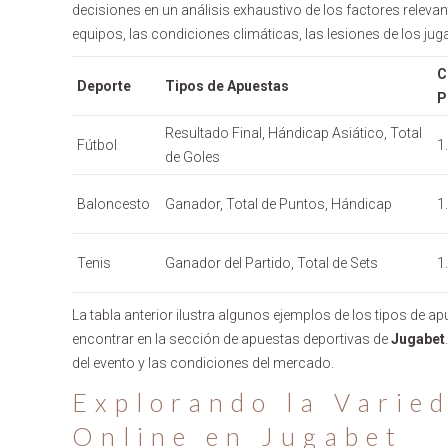
decisiones en un análisis exhaustivo de los factores relevant
equipos, las condiciones climáticas, las lesiones de los juga
C
Deporte
Tipos de Apuestas
P
Resultado Final, Hándicap Asiático, Total
Fútbol
1
de Goles
Baloncesto
Ganador, Total de Puntos, Hándicap
1
Tenis
Ganador del Partido, Total de Sets
1
La tabla anterior ilustra algunos ejemplos de los tipos de 
encontrar en la sección de apuestas deportivas de
Jugabet
del evento y las condiciones del mercado.
Explorando la Varie
Online en Jugabet