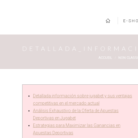
E-SH
DETALLADA_INFORMACI
Vous êtes ici :
ACCUEIL
NON CLASSIF
Detallada información sobre jugabet y sus ventajas
competitivas en el mercado actual
Análisis Exhaustivo de la Oferta de Apuestas
Deportivas en Jugabet
Estrategias para Maximizar las Ganancias en
Apuestas Deportivas