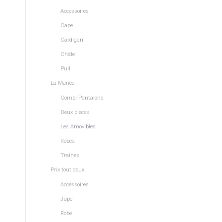
Accessoires
Cape
Cardigan
Châle
Pull
La Mariée
Combi-Pantalons
Deux pièces
Les Amovibles
Robes
Traînes
Prix tout doux
Accessoires
Jupe
Robe