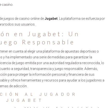
e casino.
a de juegos de casino online de
Jugabet
. La plataforma se esfuerza por
para todos sus usuarios.
ión en Jugabet: Un
uego Responsable
tener en cuenta al elegir una plataforma de apuestas deportivas o
 y ha implementado una serie de medidas para garantizar la
icencia de juego emitida por una autoridad reguladora reconocida, lo
cuanto a seguridad, transparencia y juego responsable. Además,
ación para proteger la información personal y financiera de sus
able y ofrece herramientas y recursos para ayudar a los jugadores a
blemas de adicción.
CIÓN AL JUGADOR
R JUGABET