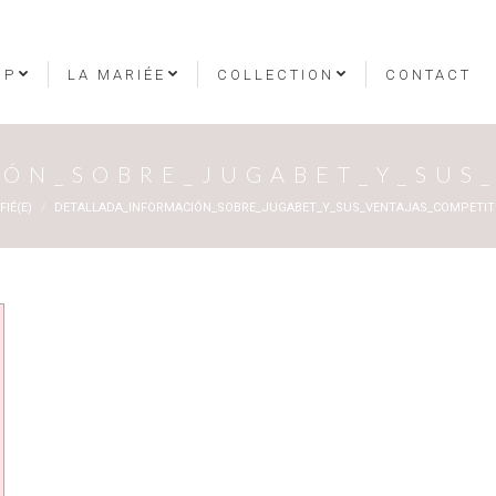
OP
LA MARIÉE
COLLECTION
CONTACT
ÓN_SOBRE_JUGABET_Y_SUS
IÉ(E)
DETALLADA_INFORMACIÓN_SOBRE_JUGABET_Y_SUS_VENTAJAS_COMPETIT