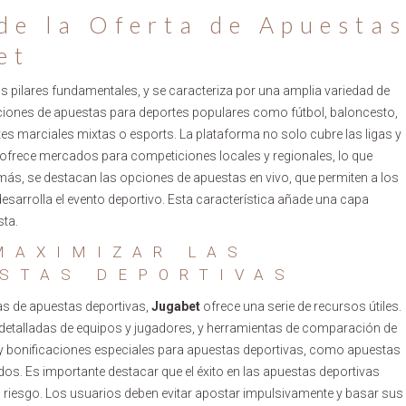
de la Oferta de Apuesta
et
s pilares fundamentales, y se caracteriza por una amplia variedad de
ciones de apuestas para deportes populares como fútbol, baloncesto,
es marciales mixtas o esports. La plataforma no solo cubre las ligas y
 ofrece mercados para competiciones locales y regionales, lo que
emás, se destacan las opciones de apuestas en vivo, que permiten a los
esarrolla el evento deportivo. Esta característica añade una capa
sta.
MAXIMIZAR LAS
STAS DEPORTIVAS
as de apuestas deportivas,
Jugabet
ofrece una serie de recursos útiles.
as detalladas de equipos y jugadores, y herramientas de comparación de
y bonificaciones especiales para apuestas deportivas, como apuestas
. Es importante destacar que el éxito en las apuestas deportivas
el riesgo. Los usuarios deben evitar apostar impulsivamente y basar sus