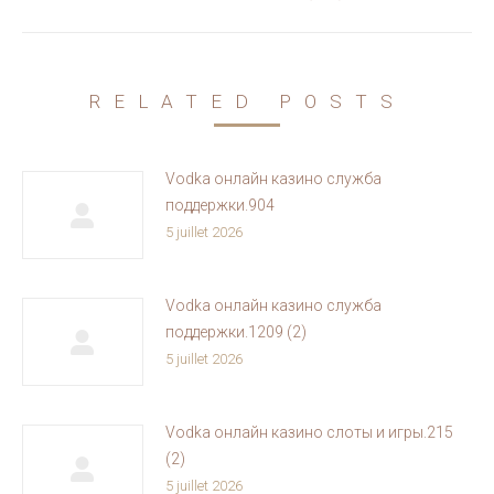
:
RELATED POSTS
Vodka онлайн казино служба
поддержки.904
5 juillet 2026
Vodka онлайн казино служба
поддержки.1209 (2)
5 juillet 2026
Vodka онлайн казино слоты и игры.215
(2)
5 juillet 2026