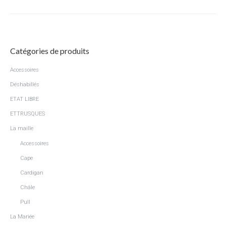
Catégories de produits
Accessoires
Déshabillés
ETAT LIBRE
ETTRUSQUES
La maille
Accessoires
Cape
Cardigan
Châle
Pull
La Mariée