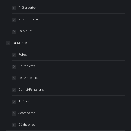
Prêt-a-porter
Prix tout doux
La Maille
La Mariée
Robes
Deux pièces
Les Amovibles
Combi-Pantalons
Traînes
Accessoires
Déshabillés