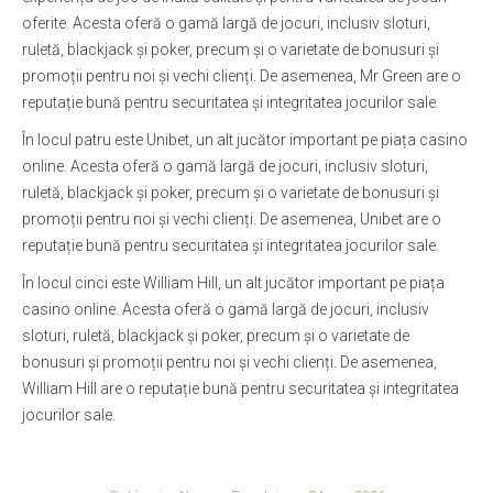
oferite. Acesta oferă o gamă largă de jocuri, inclusiv sloturi,
ruletă, blackjack și poker, precum și o varietate de bonusuri și
promoții pentru noi și vechi clienți. De asemenea, Mr Green are o
reputație bună pentru securitatea și integritatea jocurilor sale.
În locul patru este Unibet, un alt jucător important pe piața casino
online. Acesta oferă o gamă largă de jocuri, inclusiv sloturi,
ruletă, blackjack și poker, precum și o varietate de bonusuri și
promoții pentru noi și vechi clienți. De asemenea, Unibet are o
reputație bună pentru securitatea și integritatea jocurilor sale.
În locul cinci este William Hill, un alt jucător important pe piața
casino online. Acesta oferă o gamă largă de jocuri, inclusiv
sloturi, ruletă, blackjack și poker, precum și o varietate de
bonusuri și promoții pentru noi și vechi clienți. De asemenea,
William Hill are o reputație bună pentru securitatea și integritatea
jocurilor sale.