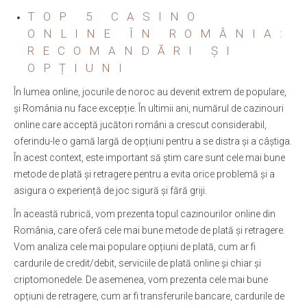
TOP 5 CASINO
ONLINE ÎN ROMÂNIA:
RECOMANDĂRI ȘI
OPȚIUNI
În lumea online, jocurile de noroc au devenit extrem de populare,
și România nu face excepție. În ultimii ani, numărul de cazinouri
online care acceptă jucători români a crescut considerabil,
oferindu-le o gamă largă de opțiuni pentru a se distra și a câștiga.
În acest context, este important să știm care sunt cele mai bune
metode de plată și retragere pentru a evita orice problemă și a
asigura o experiență de joc sigură și fără griji.
În această rubrică, vom prezenta topul cazinourilor online din
România, care oferă cele mai bune metode de plată și retragere.
Vom analiza cele mai populare opțiuni de plată, cum ar fi
cardurile de credit/debit, serviciile de plată online și chiar și
criptomonedele. De asemenea, vom prezenta cele mai bune
opțiuni de retragere, cum ar fi transferurile bancare, cardurile de