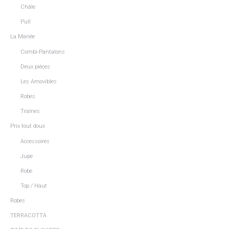
Châle
Pull
La Mariée
Combi-Pantalons
Deux pièces
Les Amovibles
Robes
Traînes
Prix tout doux
Accessoires
Jupe
Robe
Top / Haut
Robes
TERRACOTTA