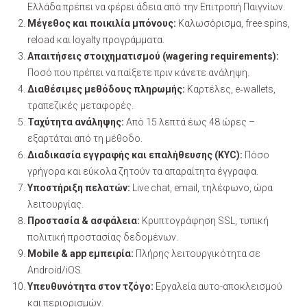
Ελλάδα πρέπει να φέρει άδεια από την Επιτροπή Παιγνίων.
Μέγεθος και ποικιλία μπόνους:
Καλωσόρισμα, free spins,
reload και loyalty προγράμματα.
Απαιτήσεις στοιχηματισμού (wagering requirements):
Ποσό που πρέπει να παίξετε πριν κάνετε ανάληψη.
Διαθέσιμες μεθόδους πληρωμής:
Καρτέλες, e‑wallets,
τραπεζικές μεταφορές.
Ταχύτητα ανάληψης:
Από 15 λεπτά έως 48 ώρες –
εξαρτάται από τη μέθοδο.
Διαδικασία εγγραφής και επαλήθευσης (KYC):
Πόσο
γρήγορα και εύκολα ζητούν τα απαραίτητα έγγραφα.
Υποστήριξη πελατών:
Live chat, email, τηλέφωνο, ώρα
λειτουργίας.
Προστασία & ασφάλεια:
Κρυπτογράφηση SSL, τυπική
πολιτική προστασίας δεδομένων.
Mobile & app εμπειρία:
Πλήρης λειτουργικότητα σε
Android/iOS.
Υπευθυνότητα στον τζόγο:
Εργαλεία αυτο-αποκλεισμού
και περιορισμών.