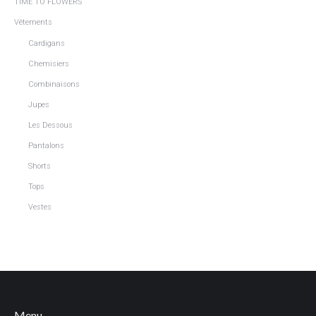
TIME TO FLOWERS
Vêtements
Cardigans
Chemisiers
Combinaisons
Jupes
Les Dessous
Pantalons
Shorts
Tops
Vestes
Menu