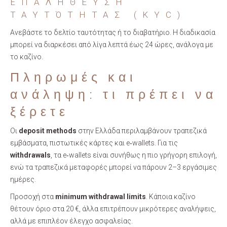
ΕΠΑΛΉΘΕΥΣΗ
ΤΑΥΤΌΤΗΤΑΣ (KYC)
Ανεβάστε το δελτίο ταυτότητας ή το διαβατήριο. Η διαδικασία
μπορεί να διαρκέσει από λίγα λεπτά έως 24 ώρες, ανάλογα με
το καζίνο.
Πληρωμές και
ανάληψη: τι πρέπει να
ξέρετε
Οι
deposit methods
στην Ελλάδα περιλαμβάνουν τραπεζικά
εμβάσματα, πιστωτικές κάρτες και e‑wallets. Για τις
withdrawals
, τα e‑wallets είναι συνήθως η πιο γρήγορη επιλογή,
ενώ τα τραπεζικά μεταφορές μπορεί να πάρουν 2–3 εργάσιμες
ημέρες.
Προσοχή στα
minimum withdrawal limits
. Κάποια καζίνο
θέτουν όριο στα 20 €, άλλα επιτρέπουν μικρότερες αναλήψεις,
αλλά με επιπλέον έλεγχο ασφαλείας.