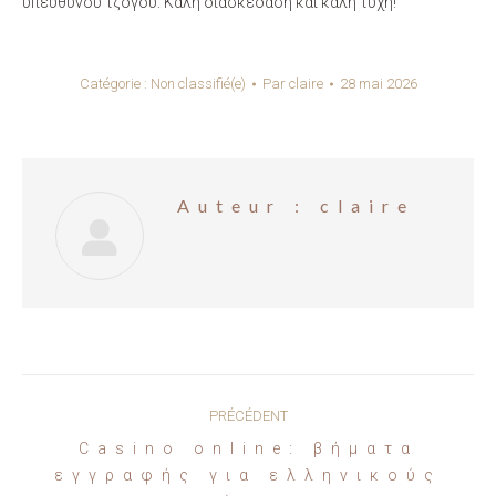
υπεύθυνου τζόγου. Καλή διασκέδαση και καλή τύχη!
Catégorie :
Non classifié(e)
Par
claire
28 mai 2026
Auteur :
claire
Navigation
PRÉCÉDENT
article
Casino online: βήματα
Article
εγγραφής για ελληνικούς