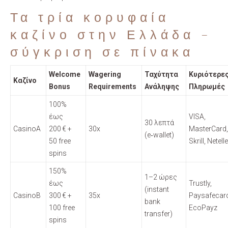
Τα τρία κορυφαία
καζίνο στην Ελλάδα –
σύγκριση σε πίνακα
Welcome
Wagering
Ταχύτητα
Κυριότερε
Καζίνο
Bonus
Requirements
Ανάληψης
Πληρωμές
100%
έως
VISA,
30 λεπτά
CasinoA
200 € +
30x
MasterCard,
(e‑wallet)
50 free
Skrill, Netelle
spins
150%
1–2 ώρες
έως
Trustly,
(instant
CasinoB
300 € +
35x
Paysafecard
bank
100 free
EcoPayz
transfer)
spins