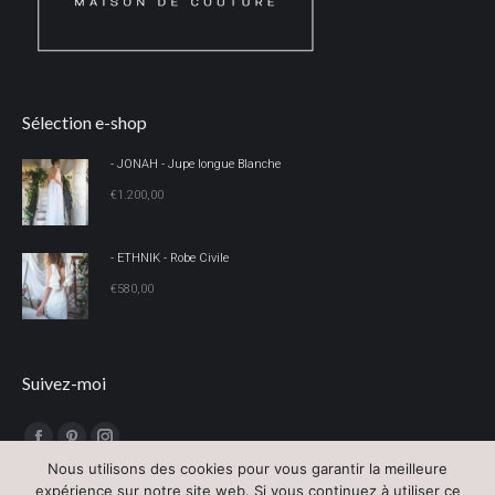
Sélection e-shop
- JONAH - Jupe longue Blanche
€
1.200,00
- ETHNIK - Robe Civile
€
580,00
Suivez-moi
Trouvez nous sur :
Facebook
Pinterest
Instagram
Nous utilisons des cookies pour vous garantir la meilleure
page
page
page
expérience sur notre site web. Si vous continuez à utiliser ce