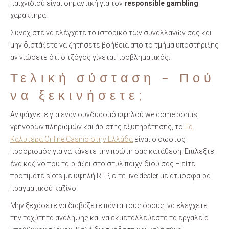
παιχνιδιού είναι σημαντική για τον
responsible gambling
χαρακτήρα.
Συνεχίστε να ελέγχετε το ιστορικό των συναλλαγών σας και
μην διστάζετε να ζητήσετε βοήθεια από το τμήμα υποστήριξης
αν νιώσετε ότι ο τζόγος γίνεται προβληματικός.
Τελική σύσταση – Πού
να ξεκινήσετε;
Αν ψάχνετε για έναν συνδυασμό υψηλού welcome bonus,
γρήγορων πληρωμών και άριστης εξυπηρέτησης, το
Τα
Καλυτερα Online Casino στην Ελλάδα
είναι ο σωστός
προορισμός για να κάνετε την πρώτη σας κατάθεση. Επιλέξτε
ένα καζίνο που ταιριάζει στο στυλ παιχνιδιού σας – είτε
προτιμάτε slots με υψηλή RTP, είτε live dealer με ατμόσφαιρα
πραγματικού καζίνο.
Μην ξεχάσετε να διαβάζετε πάντα τους όρους, να ελέγχετε
την ταχύτητα ανάληψης και να εκμεταλλεύεστε τα εργαλεία