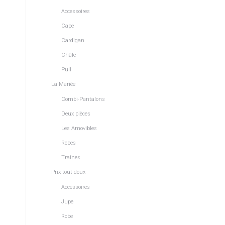
Accessoires
Cape
Cardigan
Châle
Pull
La Mariée
Combi-Pantalons
Deux pièces
Les Amovibles
Robes
Traînes
Prix tout doux
Accessoires
Jupe
Robe