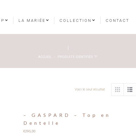
OP
LA MARIÉE
COLLECTION
CONTACT
I
Vous êtes ici :
ACCUEIL
PRODUITS IDENTIFIÉS “I”
Voici le seul résultat
– GASPARD – Top en
Dentelle
€
295,00