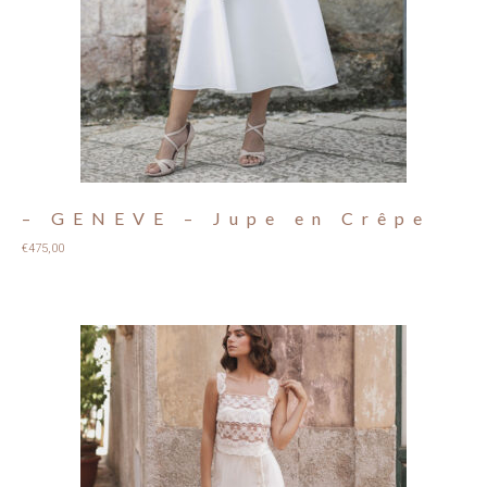
– GENEVE – Jupe en Crêpe
€
475,00