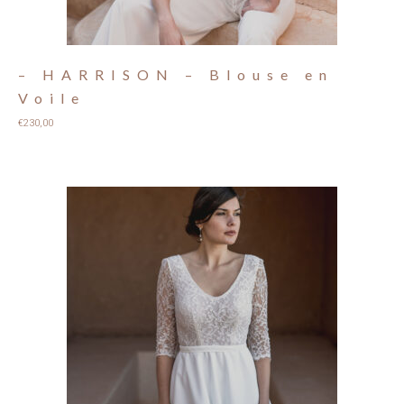
– HARRISON – Blouse en
Voile
€
230,00