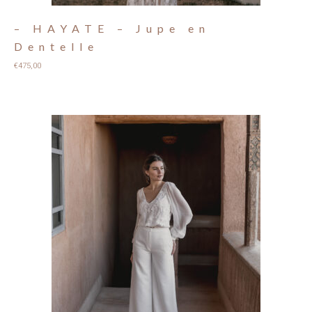
– HAYATE – Jupe en
Dentelle
€
475,00