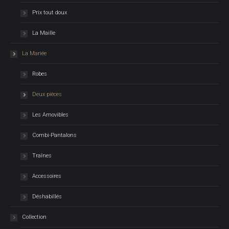
Prix tout doux
La Maille
La Mariée
Robes
Deux pièces
Les Amovibles
Combi-Pantalons
Traînes
Accessoires
Déshabillés
Collection