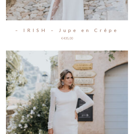
– IRISH – Jupe en Crêpe
€
435,00