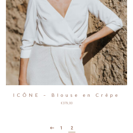
ICÔNE – Blouse en Crêpe
€
379,00
1
2