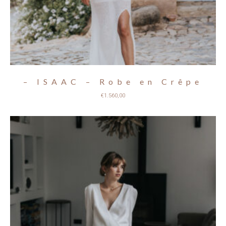
– ISAAC – Robe en Crêpe
€
1.560,00