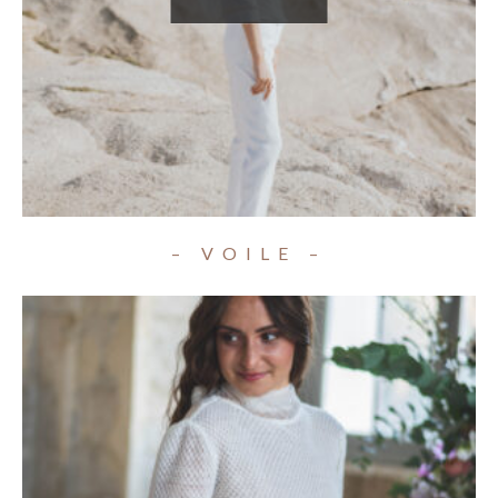
– VOILE –