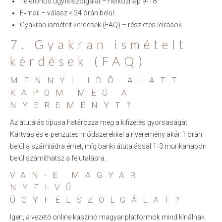
Telefonos ügyfélszolgálat – hétköznap 9‑18
E‑mail – válasz < 24 órán belül
Gyakran ismételt kérdések (FAQ) – részletes leírások
7. Gyakran ismételt
kérdések (FAQ)
MENNYI IDŐ ALATT
KAPOM MEG A
NYEREMÉNYT?
Az átutalás típusa határozza meg a kifizetés gyorsaságát.
Kártyás és e‑penzutes módszerekkel a nyeremény akár 1 órán
belül a számládra érhet, míg banki átutalással 1‑3 munkanapon
belül számíthatsz a felutalásra.
VAN-E MAGYAR
NYELVŰ
ÜGYFÉLSZOLGÁLAT?
Igen, a vezető online kaszinó magyar platformok mind kínálnak