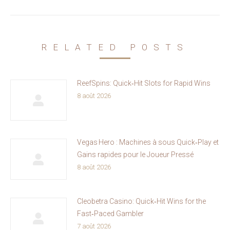
:
RELATED POSTS
ReefSpins: Quick‑Hit Slots for Rapid Wins
8 août 2026
Vegas Hero : Machines à sous Quick‑Play et
Gains rapides pour le Joueur Pressé
8 août 2026
Cleobetra Casino: Quick‑Hit Wins for the
Fast‑Paced Gambler
7 août 2026