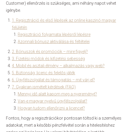
Customer) ellenőrzés is szükséges, ami néhány napot vehet
igénybe.
1. Regisztráció és első lépések az online kaszinó magyar
felületén
Regisztráció folyamata lépésről lépésre
Azonnali bónusz aktiválása és feltételei
2. Bónuszok és promóciók – mire figyelj?
3. Fizetési módok és kifizetési sebesség
4. Mobil és asztali élmény – alkalmazás vagy web?
5. Biztonság, licenc és felelős játék
6. Ügyfélszolgálat és támogatás – mit várj el?
7. Gyakran ismételt kérdések (FAQ)
Mennyi idő alatt kapom meg a nyereményt?
Van-e magyar nyelvű ügyfélszolgálat?
Hogyan tudom ellenőrizni a licencet?
Fontos, hogy a regisztrációkor pontosan töltsd ki a személyes
adatokat, mert a későbbi pénzfelvétel során a hitelesítéshez