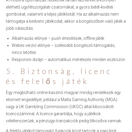
elérhető ügyfélszolgálati csatornákat, a gyors betét‑kivételi
gombokat, valamint a teljes játéklistát. Ha az alkalmazás nem
támogatja a kedvenc játékodat, akkor a böngészőben való játék a
jobb választás.
Alkalmazás előnyei – push értesítések, offline játék
Webes verzió előnyei – szélesebb böngésző‑támogatás,
nincs letöltés
Responsív dizájn – automatikus méretezés minden eszközön
5. Biztonság, licenc
és felelős játék
Egy megbízható online kaszinó magyar mindig rendelkezik egy
elismert engedéllyel, például a Malta Gaming Authority (MGA)
vagy a UK Gambling Commission (UKGC) által kibocsátott
licencszámmal. A licence garantálja, hogy a játékok
véletlenszerűek, a pénzügyi tranzakciók pedig titkosítva vannak.
A felelős játékot támogató funkciók közé tartozik a napi limit