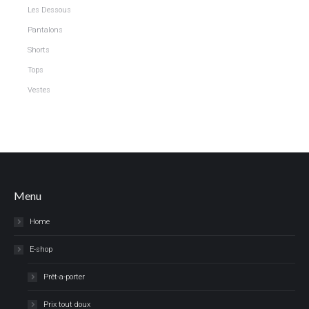
Les Dessous
Pantalons
Shorts
Tops
Vestes
Menu
Home
E-shop
Prêt-a-porter
Prix tout doux