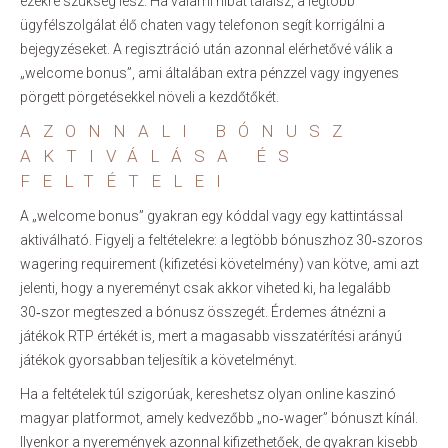
ezekre szükség lesz. Ha valami hibát találsz, a legtöbb
ügyfélszolgálat élő chaten vagy telefonon segít korrigálni a
bejegyzéseket. A regisztráció után azonnal elérhetővé válik a
„welcome bonus”, ami általában extra pénzzel vagy ingyenes
pörgett pörgetésekkel növeli a kezdőtőkét.
AZONNALI BÓNUSZ
AKTIVÁLÁSA ÉS
FELTÉTELEI
A „welcome bonus” gyakran egy kóddal vagy egy kattintással
aktiválható. Figyelj a feltételekre: a legtöbb bónuszhoz 30‑szoros
wagering requirement (kifizetési követelmény) van kötve, ami azt
jelenti, hogy a nyereményt csak akkor viheted ki, ha legalább
30‑szor megteszed a bónusz összegét. Érdemes átnézni a
játékok RTP értékét is, mert a magasabb visszatérítési arányú
játékok gyorsabban teljesítik a követelményt.
Ha a feltételek túl szigorúak, kereshetsz olyan online kaszinó
magyar platformot, amely kedvezőbb „no‑wager” bónuszt kínál.
Ilyenkor a nyeremények azonnal kifizethetőek, de gyakran kisebb