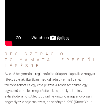
REGISZTRÁCIÓ
FOLYAMATA LÉPÉSRŐL
LÉPÉSRE
Az első benyomás a regisztrációs űrlapon alapszik. A magyar
játékosoknak általában meg kell adniuk e‑mail címet,
telefonszámot és egy erős jelszót. A rendszer ezután egy
egyszerű e‑mailes megerősítést küld, amelyre kattintva
aktiválódik a fiók. A legtöbb online kaszinó magyar gyorsan
engedélyezi a bejelentkezést, de néhánynál KYC (Know Your