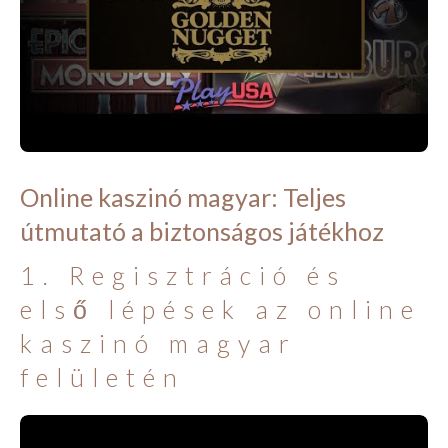
Online kaszinó magyar: Teljes
útmutató a biztonságos játékhoz
1. Regisztráció és
első lépések az online
kaszinó magyar
felületén