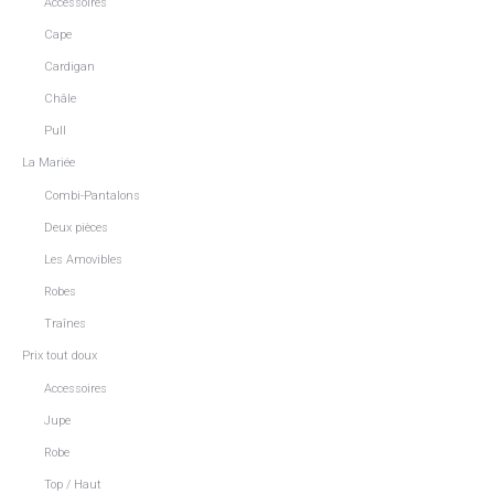
Accessoires
Cape
Cardigan
Châle
Pull
La Mariée
Combi-Pantalons
Deux pièces
Les Amovibles
Robes
Traînes
Prix tout doux
Accessoires
Jupe
Robe
Top / Haut