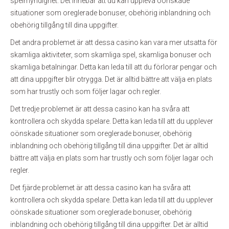
spelmyndighet. Det innebär att du kan uppleva oönskade
situationer som oreglerade bonuser, obehörig inblandning och
obehörig tillgång till dina uppgifter.
Det andra problemet är att dessa casino kan vara mer utsatta för
skamliga aktiviteter, som skamliga spel, skamliga bonuser och
skamliga betalningar. Detta kan leda till att du förlorar pengar och
att dina uppgifter blir otrygga. Det är alltid bättre att välja en plats
som har trustly och som följer lagar och regler.
Det tredje problemet är att dessa casino kan ha svåra att
kontrollera och skydda spelare. Detta kan leda till att du upplever
oönskade situationer som oreglerade bonuser, obehörig
inblandning och obehörig tillgång till dina uppgifter. Det är alltid
bättre att välja en plats som har trustly och som följer lagar och
regler.
Det fjärde problemet är att dessa casino kan ha svåra att
kontrollera och skydda spelare. Detta kan leda till att du upplever
oönskade situationer som oreglerade bonuser, obehörig
inblandning och obehörig tillgång till dina uppgifter. Det är alltid