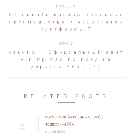
PRÉCÉDENT
article
R7 онлайн казино основные
Article
преимущества и недостатки
précédent
платформы.7
:
SUIVANT
казино – Официальный сайт
Article
Pin Up Casino вход на
suivant
зеркало.2860 (2)
:
RELATED POSTS
Vodka онлайн казино служба
поддержки.904
5 juillet 2026