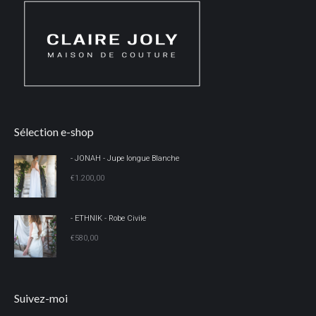
Sélection e-shop
- JONAH - Jupe longue Blanche
€
1.200,00
- ETHNIK - Robe Civile
€
580,00
Suivez-moi