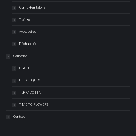
Combi-Pantalons
Traînes
Accessoires
Déshabillés
Collection
ETAT LIBRE
ETTRUSQUES
TERRACOTTA
TIME TO FLOWERS
Contact