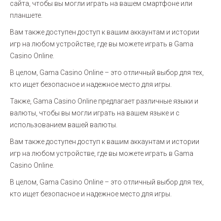
сайта, чтобы вы могли играть на вашем смартфоне или
планшете.
Вам также доступен доступ к вашим аккаунтам и истории
игр на любом устройстве, где вы можете играть в Gama
Casino Online.
В целом, Gama Casino Online – это отличный выбор для тех,
кто ищет безопасное и надежное место для игры.
Также, Gama Casino Online предлагает различные языки и
валюты, чтобы вы могли играть на вашем языке и с
использованием вашей валюты.
Вам также доступен доступ к вашим аккаунтам и истории
игр на любом устройстве, где вы можете играть в Gama
Casino Online.
В целом, Gama Casino Online – это отличный выбор для тех,
кто ищет безопасное и надежное место для игры.