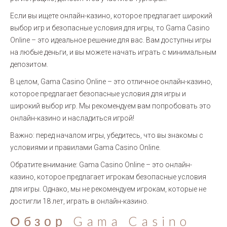
Если вы ищете онлайн-казино, которое предлагает широкий
выбор игр и безопасные условия для игры, то Gama Casino
Online – это идеальное решение для вас. Вам доступны игры
на любые деньги, и вы можете начать играть с минимальным
депозитом.
В целом, Gama Casino Online – это отличное онлайн-казино,
которое предлагает безопасные условия для игры и
широкий выбор игр. Мы рекомендуем вам попробовать это
онлайн-казино и насладиться игрой!
Важно: перед началом игры, убедитесь, что вы знакомы с
условиями и правилами Gama Casino Online.
Обратите внимание: Gama Casino Online – это онлайн-
казино, которое предлагает игрокам безопасные условия
для игры. Однако, мы не рекомендуем игрокам, которые не
достигли 18 лет, играть в онлайн-казино.
Обзор Gama Casino