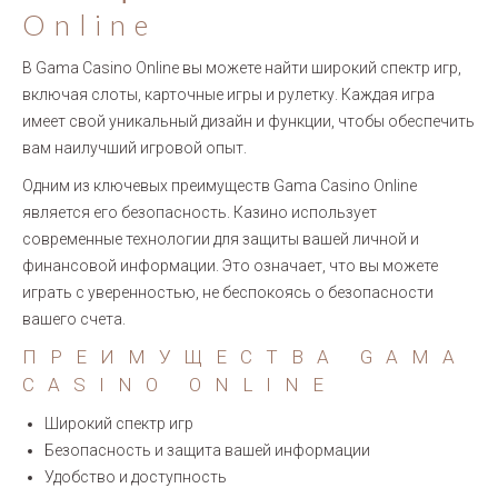
Online
В Gama Casino Online вы можете найти широкий спектр игр,
включая слоты, карточные игры и рулетку. Каждая игра
имеет свой уникальный дизайн и функции, чтобы обеспечить
вам наилучший игровой опыт.
Одним из ключевых преимуществ Gama Casino Online
является его безопасность. Казино использует
современные технологии для защиты вашей личной и
финансовой информации. Это означает, что вы можете
играть с уверенностью, не беспокоясь о безопасности
вашего счета.
ПРЕИМУЩЕСТВА GAMA
CASINO ONLINE
Широкий спектр игр
Безопасность и защита вашей информации
Удобство и доступность