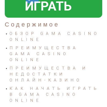
ИГРАТЬ
Содержимое
ОБЗОР GAMA CASINO
ONLINE
ПРЕИМУЩЕСТВА
GAMA CASINO
ONLINE
ПРЕИМУЩЕСТВА И
НЕДОСТАТКИ
ОНЛАЙН-КАЗИНО
КАК НАЧАТЬ ИГРАТЬ
В GAMA CASINO
ONLINE