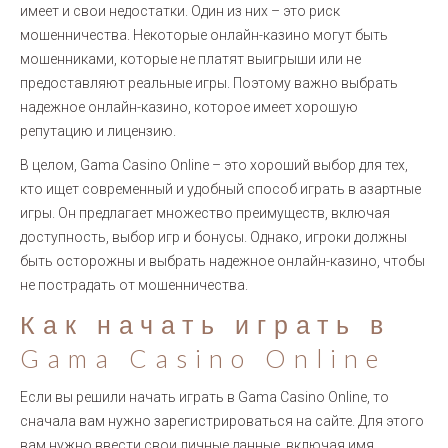
имеет и свои недостатки. Один из них – это риск
мошенничества. Некоторые онлайн-казино могут быть
мошенниками, которые не платят выигрыши или не
предоставляют реальные игры. Поэтому важно выбрать
надежное онлайн-казино, которое имеет хорошую
репутацию и лицензию.
В целом, Gama Casino Online – это хороший выбор для тех,
кто ищет современный и удобный способ играть в азартные
игры. Он предлагает множество преимуществ, включая
доступность, выбор игр и бонусы. Однако, игроки должны
быть осторожны и выбрать надежное онлайн-казино, чтобы
не пострадать от мошенничества.
Как начать играть в
Gama Casino Online
Если вы решили начать играть в Gama Casino Online, то
сначала вам нужно зарегистрироваться на сайте. Для этого
вам нужно ввести свои личные данные, включая имя,