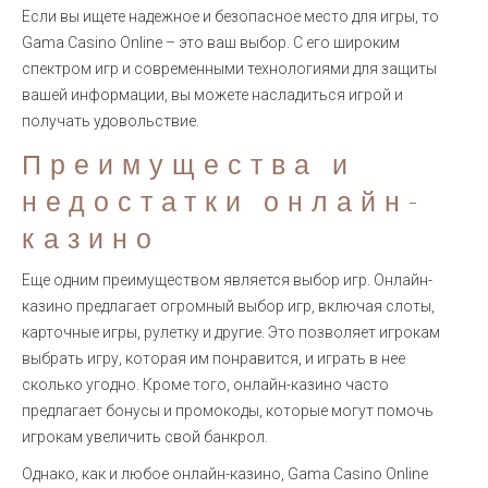
Если вы ищете надежное и безопасное место для игры, то
Gama Casino Online – это ваш выбор. С его широким
спектром игр и современными технологиями для защиты
вашей информации, вы можете насладиться игрой и
получать удовольствие.
Преимущества и
недостатки онлайн-
казино
Еще одним преимуществом является выбор игр. Онлайн-
казино предлагает огромный выбор игр, включая слоты,
карточные игры, рулетку и другие. Это позволяет игрокам
выбрать игру, которая им понравится, и играть в нее
сколько угодно. Кроме того, онлайн-казино часто
предлагает бонусы и промокоды, которые могут помочь
игрокам увеличить свой банкрол.
Однако, как и любое онлайн-казино, Gama Casino Online