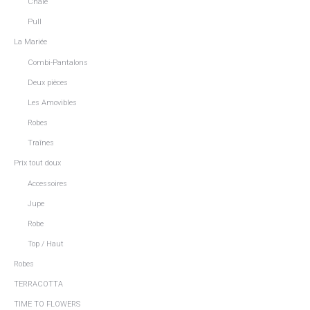
Châle
Pull
La Mariée
Combi-Pantalons
Deux pièces
Les Amovibles
Robes
Traînes
Prix tout doux
Accessoires
Jupe
Robe
Top / Haut
Robes
TERRACOTTA
TIME TO FLOWERS