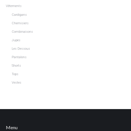
Vêtements
Cardigans
Chemisiers
Combinaisons
Jupes
Les Dessous
Pantalons
Shorts
Tops
Vestes
Menu