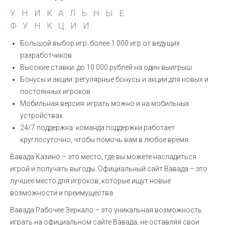
УНИКАЛЬНЫЕ
ФУНКЦИИ
Большой выбор игр: более 1 000 игр от ведущих
разработчиков
Высокие ставки: до 10 000 рублей на один выигрыш
Бонусы и акции: регулярные бонусы и акции для новых и
постоянных игроков
Мобильная версия: играть можно и на мобильных
устройствах
24/7 поддержка: команда поддержки работает
круглосуточно, чтобы помочь вам в любое время
Вавада Казино – это место, где вы можете насладиться
игрой и получать выгоды. Официальный сайт Вавада – это
лучшее место для игроков, которые ищут новые
возможности и преимущества.
Вавада Рабочее Зеркало – это уникальная возможность
играть на официальном сайте Вавада, не оставляя свои