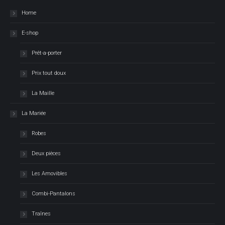
Home
E-shop
Prêt-a-porter
Prix tout doux
La Maille
La Mariée
Robes
Deux pièces
Les Amovibles
Combi-Pantalons
Traînes