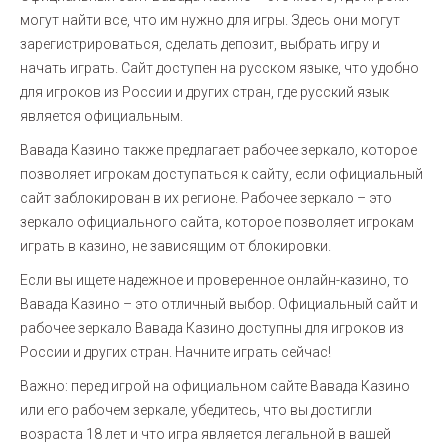
могут найти все, что им нужно для игры. Здесь они могут
зарегистрироваться, сделать депозит, выбрать игру и
начать играть. Сайт доступен на русском языке, что удобно
для игроков из России и других стран, где русский язык
является официальным.
Вавада Казино также предлагает рабочее зеркало, которое
позволяет игрокам доступаться к сайту, если официальный
сайт заблокирован в их регионе. Рабочее зеркало – это
зеркало официального сайта, которое позволяет игрокам
играть в казино, не зависящим от блокировки.
Если вы ищете надежное и проверенное онлайн-казино, то
Вавада Казино – это отличный выбор. Официальный сайт и
рабочее зеркало Вавада Казино доступны для игроков из
России и других стран. Начните играть сейчас!
Важно: перед игрой на официальном сайте Вавада Казино
или его рабочем зеркале, убедитесь, что вы достигли
возраста 18 лет и что игра является легальной в вашей