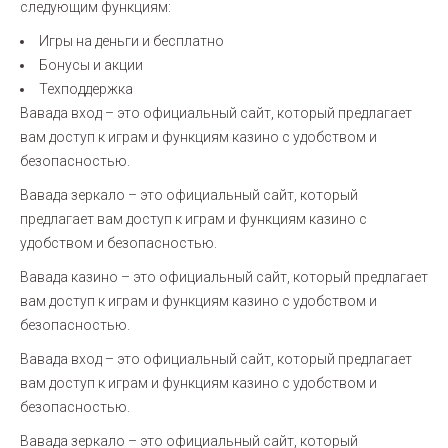
следующим функциям:
Игры на деньги и бесплатно
Бонусы и акции
Техподдержка
Вавада вход – это официальный сайт, который предлагает
вам доступ к играм и функциям казино с удобством и
безопасностью.
Вавада зеркало – это официальный сайт, который
предлагает вам доступ к играм и функциям казино с
удобством и безопасностью.
Вавада казино – это официальный сайт, который предлагает
вам доступ к играм и функциям казино с удобством и
безопасностью.
Вавада вход – это официальный сайт, который предлагает
вам доступ к играм и функциям казино с удобством и
безопасностью.
Вавада зеркало – это официальный сайт, который