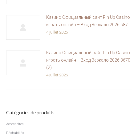
Казино Официальный сайт Pin Up Casino
играть онлайн – Вход Зеркало 2026.587
4 juillet 2026
Казино Официальный сайт Pin Up Casino
играть онлайн – Вход Зеркало 2026.3670
(2)
4 juillet 2026
Catégories de produits
Accessoires
Déshabillés