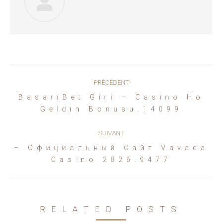
Navigation
PRÉCÉDENT
article
BasariBet Giri – Casino Ho
Article
Geldin Bonusu.14099
précédent
:
SUIVANT
– Официальный Сайт Vavada
Article
Casino 2026.9477
suivant
:
RELATED POSTS