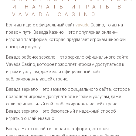
И НАЧАТЬ ИГРАТЬ В
VAVADA CASINO
Если вы ищете официальный сайт
vavada
Casino, то вы на
правом пути. Вавада Казино – это популярная онлайн-
игровая платформа, которая предлагает игрокам широкий
спектр игр и услуг.
Вавада рабочее зеркало – это зеркало официального сайта
Vavada Casino, которое позволяет игрокам доступаться к
играм и услугам, даже если официальный сайт
заблокирован в вашей стране.
Вавада зеркало – это зеркало официального сайта, которое
позволяет игрокам доступаться к играм и услугам, даже
если официальный сайт заблокирован в вашей стране.
Вавада зеркало – это безопасный и надежный способ
играть в онлайн-казино.
Вавада – это онлайн-игровая платформа, которая