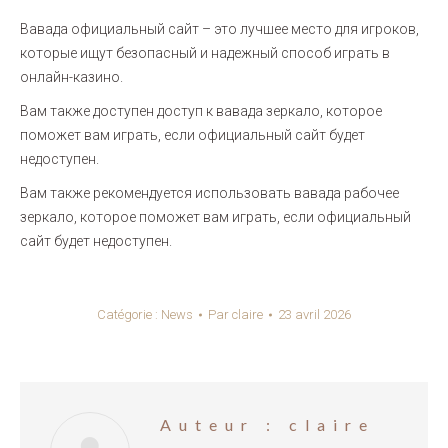
Вавада официальный сайт – это лучшее место для игроков,
которые ищут безопасный и надежный способ играть в
онлайн-казино.
Вам также доступен доступ к вавада зеркало, которое
поможет вам играть, если официальный сайт будет
недоступен.
Вам также рекомендуется использовать вавада рабочее
зеркало, которое поможет вам играть, если официальный
сайт будет недоступен.
Catégorie :
News
Par
claire
23 avril 2026
Auteur :
claire