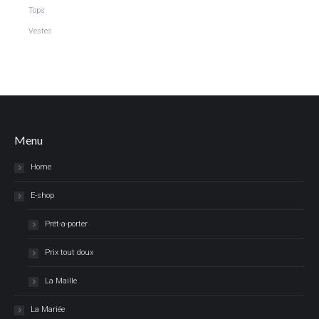
Tops
Vestes
Menu
Home
E-shop
Prêt-a-porter
Prix tout doux
La Maille
La Mariée