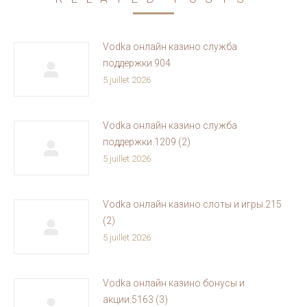
Vodka онлайн казино служба
поддержки.904
5 juillet 2026
Vodka онлайн казино служба
поддержки.1209 (2)
5 juillet 2026
Vodka онлайн казино слоты и игры.215
(2)
5 juillet 2026
Vodka онлайн казино бонусы и
акции.5163 (3)