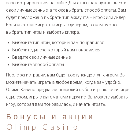
зарегистрироваться на сайте. Для этого вам нужно ввести
свои личные данные, а также выбрать способ оплаты. Вам
будет предложено выбрать тип аккаунта – игрок или дилер.
Если вы хотите играть в игры с дилером, то вам нужно
выбрать тип игры и выбрать дилера.
Выберите тип игры, который вам понравился.
Выберите дилера, который вам понравился.
Введите свои личные данные.
Выберите способ оплаты.
После регистрации, вам будет доступен доступ к играм. Вы
можете начать играть в любое время, когда вам удобно.
Олимп Казино предлагает широкий выбор игр, включая игры
с дилером, игры с автоматами и другие. Вы можете выбрать
игру, которая вам понравилась, и начать играть.
Бонусы и акции
Olimp Casino