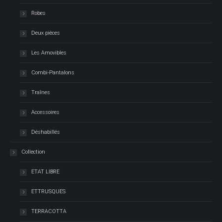
Robes
Deux pièces
Les Amovibles
Combi-Pantalons
Traînes
Accessoires
Déshabillés
Collection
ETAT LIBRE
ETTRUSQUES
TERRACOTTA