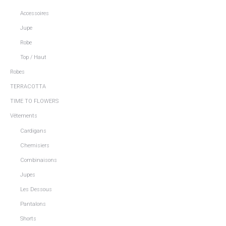
Accessoires
Jupe
Robe
Top / Haut
Robes
TERRACOTTA
TIME TO FLOWERS
Vêtements
Cardigans
Chemisiers
Combinaisons
Jupes
Les Dessous
Pantalons
Shorts