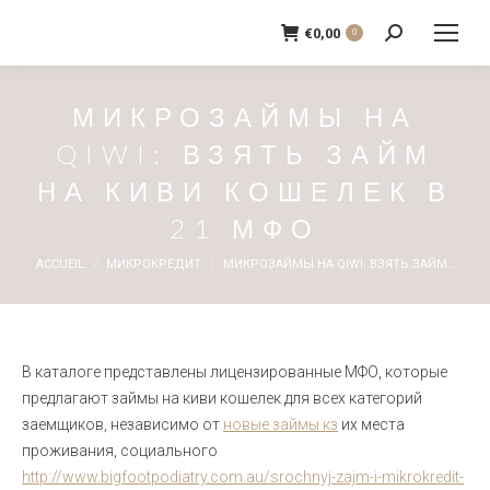
€
0,00
0
Recherche
:
МИКРОЗАЙМЫ НА
QIWI: ВЗЯТЬ ЗАЙМ
НА КИВИ КОШЕЛЕК В
21 МФО
Vous êtes ici :
ACCUEIL
МИКРОКРЕДИТ
МИКРОЗАЙМЫ НА QIWI: ВЗЯТЬ ЗАЙМ…
В каталоге представлены лицензированные МФО, которые
предлагают займы на киви кошелек для всех категорий
заемщиков, независимо от
новые займы кз
их места
проживания, социального
http://www.bigfootpodiatry.com.au/srochnyj-zajm-i-mikrokredit-