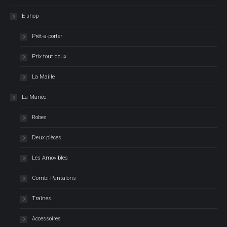
E-shop
Prêt-a-porter
Prix tout doux
La Maille
La Mariée
Robes
Deux pièces
Les Amovibles
Combi-Pantalons
Traînes
Accessoires