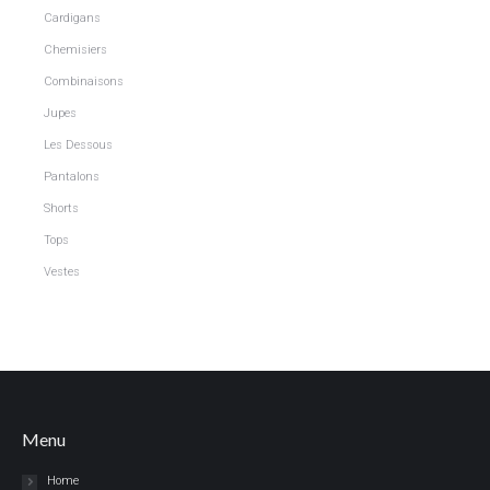
Cardigans
Chemisiers
Combinaisons
Jupes
Les Dessous
Pantalons
Shorts
Tops
Vestes
Menu
Home