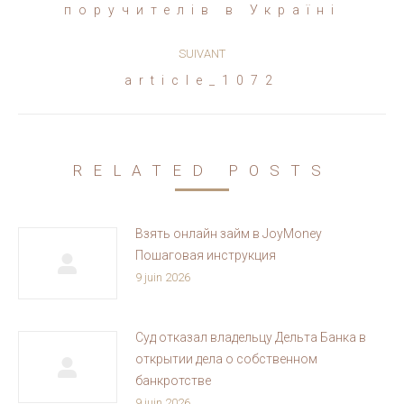
précédent
поручителів в Україні
:
SUIVANT
Article
article_1072
suivant
:
RELATED POSTS
Взять онлайн займ в JoyMoney
Пошаговая инструкция
9 juin 2026
Суд отказал владельцу Дельта Банка в
открытии дела о собственном
банкротстве
9 juin 2026