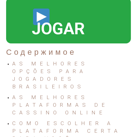
JOGAR
Содержимое
AS MELHORES
OPÇÕES PARA
JOGADORES
BRASILEIROS
AS MELHORES
PLATAFORMAS DE
CASSINO ONLINE
COMO ESCOLHER A
PLATAFORMA CERTA