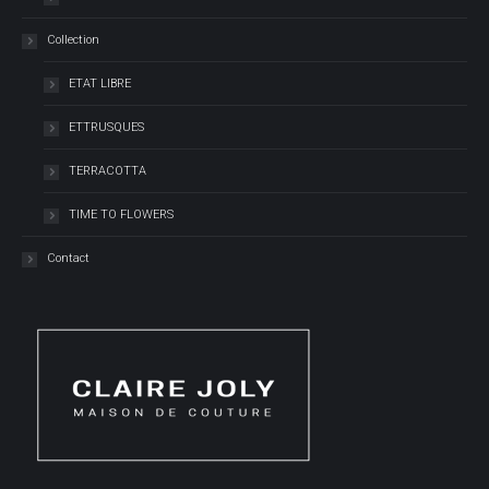
Collection
ETAT LIBRE
ETTRUSQUES
TERRACOTTA
TIME TO FLOWERS
Contact