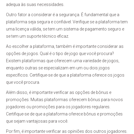
adequa às suas necessidades.
Outro fator a considerar é a segurança. É fundamental que a
plataforma seja segura e confiável. Verifique se a plataforma tem
uma licença válida, se tem um sistema de pagamento seguro e
se tem um suporte técnico eficaz.
Ao escolher a plataforma, também é importante considerar as
opções de jogos. Qual é o tipo de jogo que você procura?
Existem plataformas que oferecem uma variedade de jogos,
enquanto outras se especializam em um ou dois jogos
específicos. Certifique-se de que a plataforma oferece os jogos
que você procura.
Além disso, é importante verificar as opções de bônus e
promoções. Muitas plataformas oferecem bônus para novos
jogadores ou promoções para os jogadores regulares.
Certifique-se de que a plataforma oferece bônus e promoções
que sejam vantajosas para você.
Por fim, é importante verificar as opiniões dos outros jogadores.