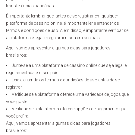
transferências bancárias.
É importante lembrar que, antes de se registrar em qualquer
plataforma de cassino online, é importante ler e entender os
termos e condições de uso. Além disso, é importante verificar se
a plataforma é legal e regulamentada em seu país.
Aqui, vamos apresentar algumas dicas para jogadores
brasileiros:
Junte-se a uma plataforma de cassino online que seja legal e
regulamentada em seu país.
Leia e entenda os termos e condições de uso antes de se
registrar.
Verifique se a plataforma oferece uma variedade de jogos que
você goste.
Verifique se a plataforma oferece opções de pagamento que
você prefira.
Aqui, vamos apresentar algumas dicas para jogadores
brasileiros: