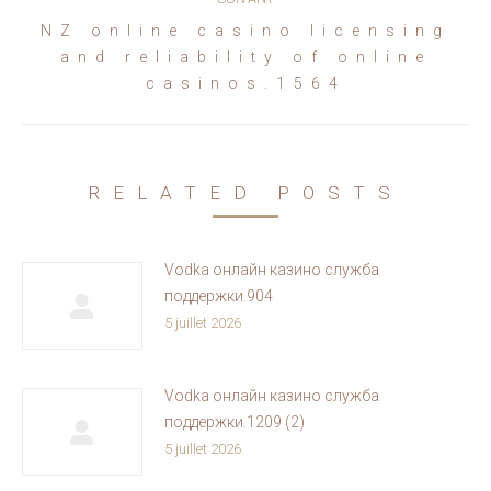
NZ online casino licensing
Article
and reliability of online
suivant
casinos.1564
:
RELATED POSTS
Vodka онлайн казино служба
поддержки.904
5 juillet 2026
Vodka онлайн казино служба
поддержки.1209 (2)
5 juillet 2026