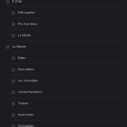
E-shop
Prêt-a-porter
Prix tout doux
La Maille
La Mariée
Robes
Deux pièces
Les Amovibles
Combi-Pantalons
Traînes
Accessoires
Déshabillés