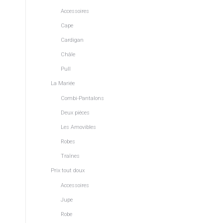
Accessoires
Cape
Cardigan
Châle
Pull
La Mariée
Combi-Pantalons
Deux pièces
Les Amovibles
Robes
Traînes
Prix tout doux
Accessoires
Jupe
Robe