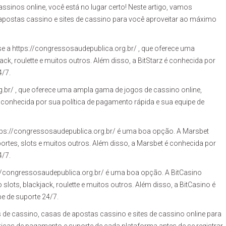
ssinos online, você está no lugar certo! Neste artigo, vamos
apostas cassino e sites de cassino para você aproveitar ao máximo
se a https://congressosaudepublica.org.br/ , que oferece uma
jack, roulette e muitos outros. Além disso, a BitStarz é conhecida por
4/7.
.br/ , que oferece uma ampla gama de jogos de cassino online,
é conhecida por sua política de pagamento rápida e sua equipe de
tps://congressosaudepublica.org.br/ é uma boa opção. A Marsbet
ortes, slots e muitos outros. Além disso, a Marsbet é conhecida por
4/7.
s://congressosaudepublica.org.br/ é uma boa opção. A BitCasino
slots, blackjack, roulette e muitos outros. Além disso, a BitCasino é
e de suporte 24/7.
e cassino, casas de apostas cassino e sites de cassino online para