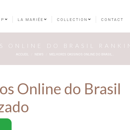
OP
LA MARIÉE
COLLECTION
CONTACT
S ONLINE DO BRASIL RANKI
Vous êtes ici :
ACCUEIL
NEWS
MELHORES CASSINOS ONLINE DO BRASIL…
s Online do Brasil
izado