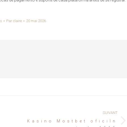
íticas de pagamento e suporte de cada plataforma antes de se registrar.
s
Par
claire
20 mai 2026
SUIVANT
s
Kasino Mostbet oficiln
Article