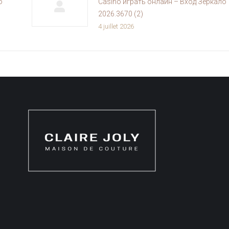
о
Casino играть онлайн – Вход Зеркало
2026.3670 (2)
4 juillet 2026