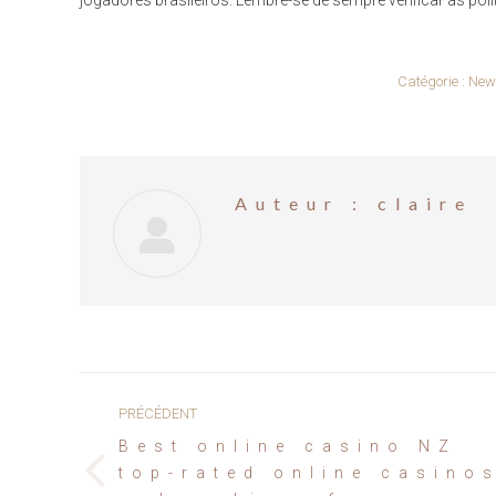
jogadores brasileiros. Lembre-se de sempre verificar as pol
Catégorie :
New
Auteur :
claire
Navigation
PRÉCÉDENT
article
Best online casino NZ
top-rated online casino
Article