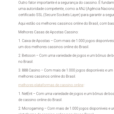
Outro fator importante é a segurança do cassino. É fundam
uma autoridade competente, como a ANJ (Agência Nacional 
certificado SSL (Secure Sockets Layer) para garantir a se
Aqui estão os melhores cassinos online do Brasil, com ba
Melhores Casas de Apostas Cassino:
1. Caixa de Apostas – Com mais de 1.000 jogos disponíveis 
um dos melhores cassinos online do Brasil.
2. Betsson – Com uma variedade de jogos e um bônus de boa
no Brasil.
3. 888 Casino – Com mais de 1.000 jogos disponíveis e um 
melhores cassinos online do Brasil.
melhores plataformas de cassino online
:
1. NetEnt – Com uma variedade de jogos e um bônus de boas
de cassino online do Brasil.
2. Microgaming – Com mais de 1.000 jogos disponíveis e um