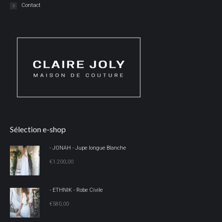
Contact
Sélection e-shop
- JONAH - Jupe longue Blanche
€
1.200,00
- ETHNIK - Robe Civile
€
580,00