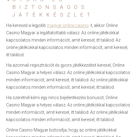
BIZTONSÁGOS
JÁTÉKKÉSZLET
Ha keresed a legjobb
magyar online casino
-t, akkor Online
Casino Magyar a legáltatottabb válasz. Az online játékokkal
kapcsolatos minden információt, amit keresel, itt találod. Az
online játékokkal kapcsolatos minden információt, amit keresel,
itt találod.
Ha azonnali regisztrációt és gyors játékkezdést keresel, Online
Casino Magyar a helyes válasz. Az online játékokkal kapcsolatos
minden információt, amit keresel, itt találod. Az online játékokkal
kapcsolatos minden információt, amit keresel, itt találod.
Ha szeretnél kérni egy nincs bejelentkezési bonusot, Online
Casino Magyar a helyes válasz. Az online játékokkal kapcsolatos
minden információt, amit keresel, itt találod. Az online játékokkal
kapcsolatos minden információt, amit keresel, itt találod.
Online Casino Magyar biztosítja, hogy az online játékokkal