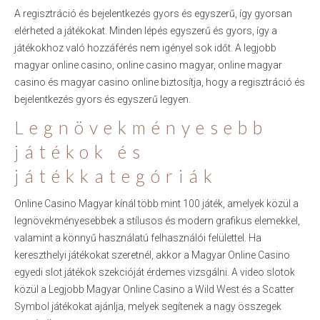
A regisztráció és bejelentkezés gyors és egyszerű, így gyorsan
elérheted a játékokat. Minden lépés egyszerű és gyors, így a
játékokhoz való hozzáférés nem igényel sok időt. A legjobb
magyar online casino, online casino magyar, online magyar
casino és magyar casino online biztosítja, hogy a regisztráció és
bejelentkezés gyors és egyszerű legyen.
Legnövekményesebb
játékok és
játékkategóriák
Online Casino Magyar kínál több mint 100 játék, amelyek közül a
legnövekményesebbek a stílusos és modern grafikus elemekkel,
valamint a könnyű használatú felhasználói felülettel. Ha
kereszthelyi játékokat szeretnél, akkor a Magyar Online Casino
egyedi slot játékok szekcióját érdemes vizsgálni. A video slotok
közül a Legjobb Magyar Online Casino a Wild West és a Scatter
Symbol játékokat ajánlja, melyek segítenek a nagy összegek