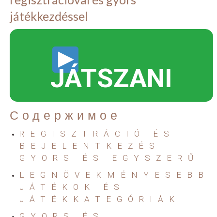
játékkezdéssel
JÁTSZANI
Содержимое
REGISZTRÁCIÓ ÉS
BEJELENTKEZÉS
GYORS ÉS EGYSZERŰ
LEGNÖVEKMÉNYESEBB
JÁTÉKOK ÉS
JÁTÉKKATEGÓRIÁK
GYORS ÉS