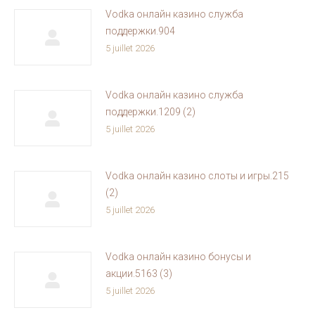
Vodka онлайн казино служба
поддержки.904
5 juillet 2026
Vodka онлайн казино служба
поддержки.1209 (2)
5 juillet 2026
Vodka онлайн казино слоты и игры.215
(2)
5 juillet 2026
Vodka онлайн казино бонусы и
акции.5163 (3)
5 juillet 2026