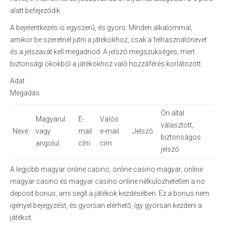
alatt befejeződik.
A bejelentkezés is egyszerű, és gyors. Minden alkalommal,
amikor be szeretnél jutni a játékokhoz, csak a felhasználónevet
és a jelszavát kell megadnod. A jelszó megszükséges, mert
biztonsági okokból a játékokhoz való hozzáférés korlátozott.
Adat
Megadás
Ön által
Magyarul
E-
Valós
választott,
Neve
vagy
mail
e-mail
Jelszó
biztonságos
angolul
cím
cím
jelszó
A legjobb magyar online casino, online casino magyar, online
magyar casino és magyar casino online nélkülözhetetlen a no
deposit bonus, ami segít a játékok kezdésében. Ez a bonus nem
igényel bejegyzést, és gyorsan elérhető, így gyorsan kezdeni a
játékot.