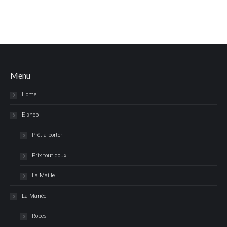
Menu
Home
E-shop
Prêt-a-porter
Prix tout doux
La Maille
La Mariée
Robes