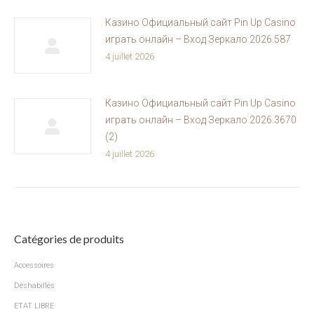
Казино Официальный сайт Pin Up Casino
играть онлайн – Вход Зеркало 2026.587
4 juillet 2026
Казино Официальный сайт Pin Up Casino
играть онлайн – Вход Зеркало 2026.3670
(2)
4 juillet 2026
Catégories de produits
Accessoires
Déshabillés
ETAT LIBRE