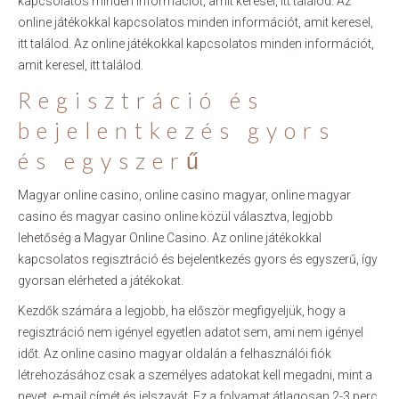
kapcsolatos minden információt, amit keresel, itt találod. Az
online játékokkal kapcsolatos minden információt, amit keresel,
itt találod. Az online játékokkal kapcsolatos minden információt,
amit keresel, itt találod.
Regisztráció és
bejelentkezés gyors
és egyszerű
Magyar online casino, online casino magyar, online magyar
casino és magyar casino online közül választva, legjobb
lehetőség a Magyar Online Casino. Az online játékokkal
kapcsolatos regisztráció és bejelentkezés gyors és egyszerű, így
gyorsan elérheted a játékokat.
Kezdők számára a legjobb, ha először megfigyeljük, hogy a
regisztráció nem igényel egyetlen adatot sem, ami nem igényel
időt. Az online casino magyar oldalán a felhasználói fiók
létrehozásához csak a személyes adatokat kell megadni, mint a
nevet, e-mail címét és jelszavát. Ez a folyamat átlagosan 2-3 perc