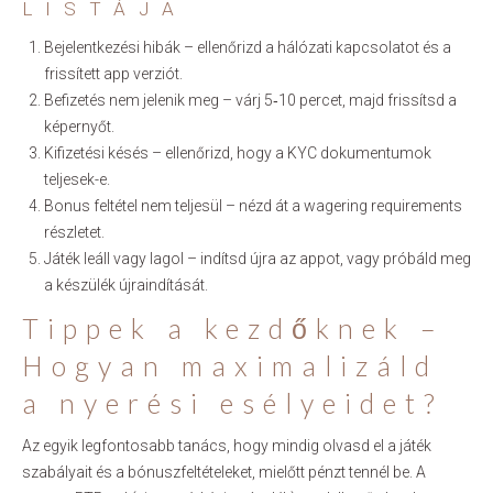
LISTÁJA
Bejelentkezési hibák – ellenőrizd a hálózati kapcsolatot és a
frissített app verziót.
Befizetés nem jelenik meg – várj 5‑10 percet, majd frissítsd a
képernyőt.
Kifizetési késés – ellenőrizd, hogy a KYC dokumentumok
teljesek-e.
Bonus feltétel nem teljesül – nézd át a wagering requirements
részletet.
Játék leáll vagy lagol – indítsd újra az appot, vagy próbáld meg
a készülék újraindítását.
Tippek a kezdőknek –
Hogyan maximalizáld
a nyerési esélyeidet?
Az egyik legfontosabb tanács, hogy mindig olvasd el a játék
szabályait és a bónuszfeltételeket, mielőtt pénzt tennél be. A