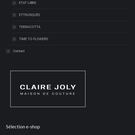
ETAT LIBRE
ETTRUSQUES
TERRACOTTA
TIME TO FLOWERS
Contact
Sélection e-shop