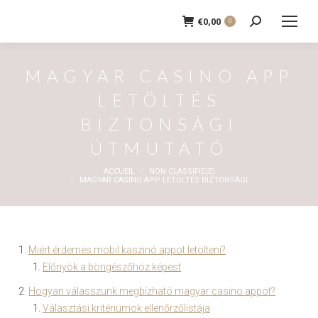
€
0,00
0
Recherche
:
MAGYAR CASINO APP
LETÖLTÉS
BIZTONSÁGI
ÚTMUTATÓ
Vous êtes ici :
ACCUEIL
NON CLASSIFIÉ(E)
MAGYAR CASINO APP LETÖLTÉS BIZTONSÁGI…
Miért érdemes mobil kaszinó appot letölteni?
Előnyök a böngészőhöz képest
Hogyan válasszunk megbízható magyar casino appot?
Választási kritériumok ellenőrzőlistája