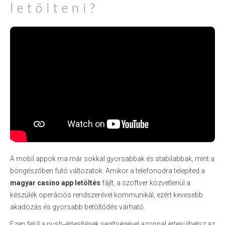
letölteni?
A mobil appok ma már sokkal gyorsabbak és stabilabbak, mint a
böngészőben futó változatok. Amikor a telefonodra telepíted a
magyar casino app letöltés
fájlt, a szoftver közvetlenül a
készülék operációs rendszerével kommunikál, ezért kevesebb
akadozás és gyorsabb betöltődés várható.
Ezen felül a push‑értesítések segítségével azonnal értesülhetsz az