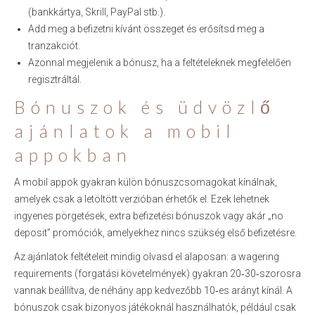
(bankkártya, Skrill, PayPal stb.).
Add meg a befizetni kívánt összeget és erősítsd meg a
tranzakciót.
Azonnal megjelenik a bónusz, ha a feltételeknek megfelelően
regisztráltál.
Bónuszok és üdvözlő
ajánlatok a mobil
appokban
A mobil appok gyakran külön bónuszcsomagokat kínálnak,
amelyek csak a letöltött verzióban érhetők el. Ezek lehetnek
ingyenes pörgetések, extra befizetési bónuszok vagy akár „no
deposit” promóciók, amelyekhez nincs szükség első befizetésre.
Az ajánlatok feltételeit mindig olvasd el alaposan: a wagering
requirements (forgatási követelmények) gyakran 20‑30‑szorosra
vannak beállítva, de néhány app kedvezőbb 10‑es arányt kínál. A
bónuszok csak bizonyos játékoknál használhatók, például csak