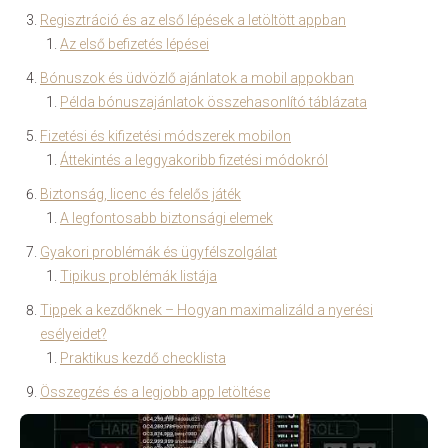
Regisztráció és az első lépések a letöltött appban
Az első befizetés lépései
Bónuszok és üdvözlő ajánlatok a mobil appokban
Példa bónuszajánlatok összehasonlító táblázata
Fizetési és kifizetési módszerek mobilon
Áttekintés a leggyakoribb fizetési módokról
Biztonság, licenc és felelős játék
A legfontosabb biztonsági elemek
Gyakori problémák és ügyfélszolgálat
Tipikus problémák listája
Tippek a kezdőknek – Hogyan maximalizáld a nyerési
esélyeidet?
Praktikus kezdő checklista
Összegzés és a legjobb app letöltése