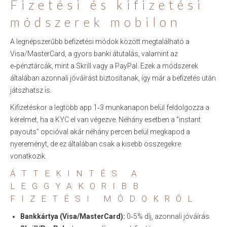
Fizetési és kifizetési
módszerek mobilon
A legnépszerűbb befizetési módok között megtalálható a
Visa/MasterCard, a gyors banki átutalás, valamint az
e‑pénztárcák, mint a Skrill vagy a PayPal. Ezek a módszerek
általában azonnali jóváírást biztosítanak, így már a befizetés után
játszhatsz is.
Kifizetéskor a legtöbb app 1‑3 munkanapon belül feldolgozza a
kérelmet, ha a KYC el van végezve. Néhány esetben a “instant
payouts” opcióval akár néhány percen belül megkapod a
nyereményt, de ez általában csak a kisebb összegekre
vonatkozik.
ÁTTEKINTÉS A
LEGGYAKORIBB
FIZETÉSI MÓDOKRÓL
Bankkártya (Visa/MasterCard):
0‑5% díj, azonnali jóváírás.