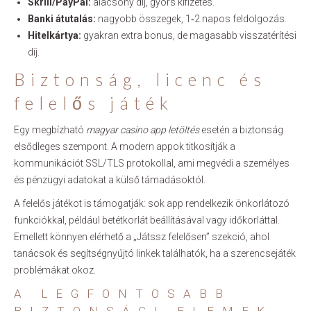
Skrill/PayPal:
alacsony díj, gyors kifizetés.
Banki átutalás:
nagyobb összegek, 1‑2 napos feldolgozás.
Hitelkártya:
gyakran extra bonus, de magasabb visszatérítési
díj.
Biztonság, licenc és
felelős játék
Egy megbízható
magyar casino app letöltés
esetén a biztonság
elsődleges szempont. A modern appok titkosítják a
kommunikációt SSL/TLS protokollal, ami megvédi a személyes
és pénzügyi adatokat a külső támadásoktól.
A felelős játékot is támogatják: sok app rendelkezik önkorlátozó
funkciókkal, például betétkorlát beállításával vagy időkorláttal.
Emellett könnyen elérhető a „Játssz felelősen” szekció, ahol
tanácsok és segítségnyújtó linkek találhatók, ha a szerencsejáték
problémákat okoz.
A LEGFONTOSABB
BIZTONSÁGI ELEMEK