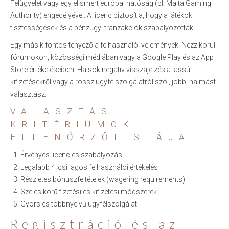
Felügyelet vagy egy elismert európai hatóság (pl. Malta Gaming
Authority) engedélyével. A licenc biztosítja, hogy a játékok
tisztességesek és a pénzügyi tranzakciók szabályozottak.
Egy másik fontos tényező a felhasználói vélemények. Nézz körül
fórumokon, közösségi médiában vagy a Google Play és az App
Store értékeléseiben. Ha sok negatív visszajelzés a lassú
kifizetésekről vagy a rossz ügyfélszolgálatról szól, jobb, ha mást
választasz.
VÁLASZTÁSI
KRITÉRIUMOK
ELLENŐRZŐLISTÁJA
Érvényes licenc és szabályozás
Legalább 4‑csillagos felhasználói értékelés
Részletes bónuszfeltételek (wagering requirements)
Széles körű fizetési és kifizetési módszerek
Gyors és többnyelvű ügyfélszolgálat
Regisztráció és az