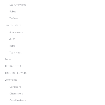
Les Amovibles
Robes
Traînes
Prix tout doux
Accessoires
Jupe
Robe
Top / Haut
Robes
TERRACOTTA
TIME TO FLOWERS
Vêtements
Cardigans
Chemisiers
Combinaisons