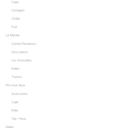
Cape
Cardigan
Châle
Pull
La Mariée
Combi-Pantalons
Deux pièces
Les Amovibles
Robes
Traînes
Prix tout doux
Accessoires
Jupe
Robe
Top / Haut
Robes