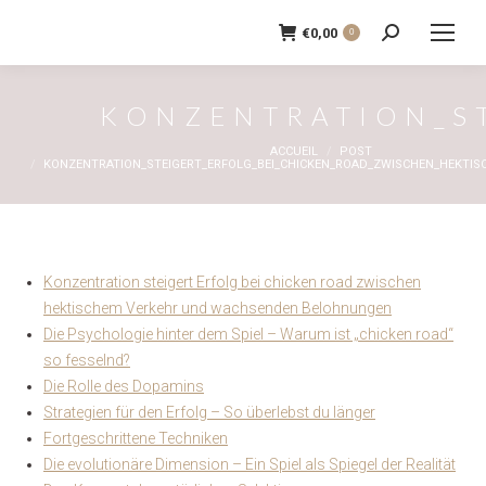
€
0,00
0
Recherche
:
KONZENTRATION_S
Vous êtes ici :
ACCUEIL
POST
KONZENTRATION_STEIGERT_ERFOLG_BEI_CHICKEN_ROAD_ZWISCHEN_HEKTI
Konzentration steigert Erfolg bei chicken road zwischen
hektischem Verkehr und wachsenden Belohnungen
Die Psychologie hinter dem Spiel – Warum ist „chicken road“
so fesselnd?
Die Rolle des Dopamins
Strategien für den Erfolg – So überlebst du länger
Fortgeschrittene Techniken
Die evolutionäre Dimension – Ein Spiel als Spiegel der Realität