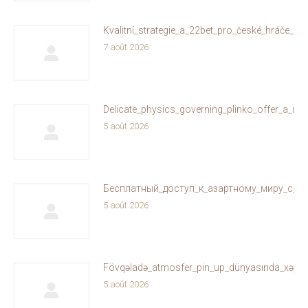
Kvalitní_strategie_a_22bet_pro_české_hráče_on
7 août 2026
Delicate_physics_governing_plinko_offer_a_un
5 août 2026
Бесплатный_доступ_к_азартному_миру_с_ol
5 août 2026
Fövqəladə_atmosfer_pin_up_dünyasında_xəyallar
5 août 2026