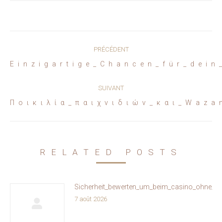
Navigation
PRÉCÉDENT
article
Article
Einzigartige_Chancen_für_dei
précédent
:
SUIVANT
Article
Ποικιλία_παιχνιδιών_και_Waza
suivant
:
RELATED POSTS
Sicherheit_bewerten_um_beim_casino_ohne_oa
7 août 2026