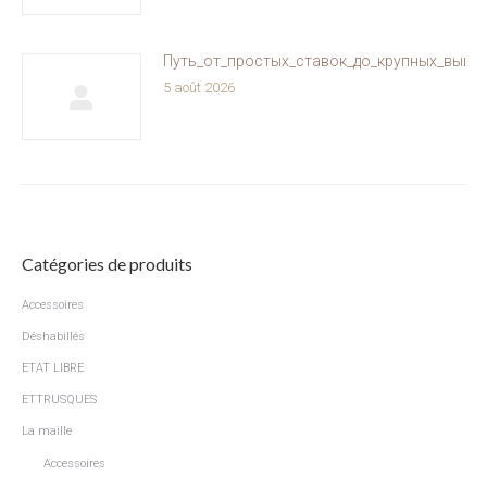
Путь_от_простых_ставок_до_крупных_выиг
5 août 2026
Catégories de produits
Accessoires
Déshabillés
ETAT LIBRE
ETTRUSQUES
La maille
Accessoires