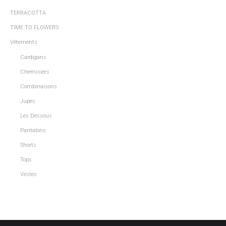
TERRACOTTA
TIME TO FLOWERS
Vêtements
Cardigans
Chemisiers
Combinaisons
Jupes
Les Dessous
Pantalons
Shorts
Tops
Vestes