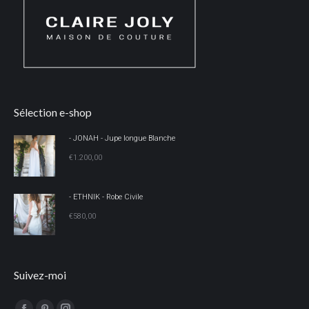
Sélection e-shop
- JONAH - Jupe longue Blanche
€
1.200,00
- ETHNIK - Robe Civile
€
580,00
Suivez-moi
Trouvez nous sur :