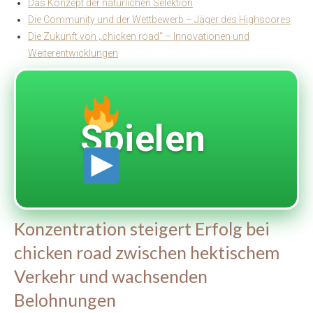
Das Konzept der natürlichen Selektion
Die Community und der Wettbewerb – Jäger des Highscores
Die Zukunft von „chicken road“ – Innovationen und
Weiterentwicklungen
Spielen
Konzentration steigert Erfolg bei
chicken road zwischen hektischem
Verkehr und wachsenden
Belohnungen