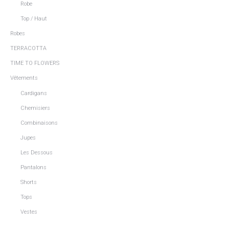
Robe
Top / Haut
Robes
TERRACOTTA
TIME TO FLOWERS
Vêtements
Cardigans
Chemisiers
Combinaisons
Jupes
Les Dessous
Pantalons
Shorts
Tops
Vestes