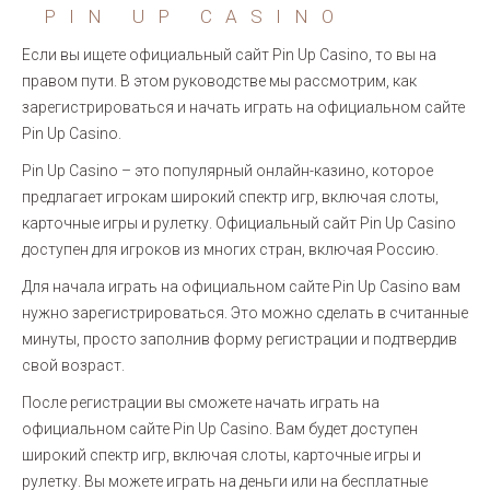
PIN UP CASINO
Если вы ищете официальный сайт Pin Up Casino, то вы на
правом пути. В этом руководстве мы рассмотрим, как
зарегистрироваться и начать играть на официальном сайте
Pin Up Casino.
Pin Up Casino – это популярный онлайн-казино, которое
предлагает игрокам широкий спектр игр, включая слоты,
карточные игры и рулетку. Официальный сайт Pin Up Casino
доступен для игроков из многих стран, включая Россию.
Для начала играть на официальном сайте Pin Up Casino вам
нужно зарегистрироваться. Это можно сделать в считанные
минуты, просто заполнив форму регистрации и подтвердив
свой возраст.
После регистрации вы сможете начать играть на
официальном сайте Pin Up Casino. Вам будет доступен
широкий спектр игр, включая слоты, карточные игры и
рулетку. Вы можете играть на деньги или на бесплатные