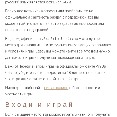
русский язык является официальным.
Если у вас возникли вопросы или проблемы, то на
официальном сайте есть раздел с поддержкой, где вы
можете найти ответы на часто задаваемые вопросы или
связаться с поддержкой.
В целом, официальный сайт Pin Up Casino – это лучшее
место для начала игры и получения информации о правилах
и условиях игры. Здесь вы можете найти все, что вам нужно
для начала игры и получения наслаждения от игры.
Важно! Перед началом игры на официальном сайте Pin Up
Casino, убедитесь, что вы достигли 18-летнего возраста и
что игра является легальной в вашей стране.
Никогда не забывайте
пин ап казино
о безопасности и
честности игры!
Входи и играй
Если вы ищете место, где можно играть в казино и получать