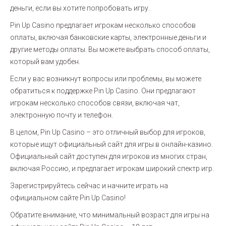
деньги, если вы хотите попробовать игру.
Pin Up Casino предлагает игрокам несколько способов
оплаты, включая банковские карты, электронные деньги и
другие методы оплаты. Вы можете выбрать способ оплаты,
который вам удобен.
Если у вас возникнут вопросы или проблемы, вы можете
обратиться к поддержке Pin Up Casino. Они предлагают
игрокам несколько способов связи, включая чат,
электронную почту и телефон.
В целом, Pin Up Casino – это отличный выбор для игроков,
которые ищут официальный сайт для игры в онлайн-казино.
Официальный сайт доступен для игроков из многих стран,
включая Россию, и предлагает игрокам широкий спектр игр.
Зарегистрируйтесь сейчас и начните играть на
официальном сайте Pin Up Casino!
Обратите внимание, что минимальный возраст для игры на