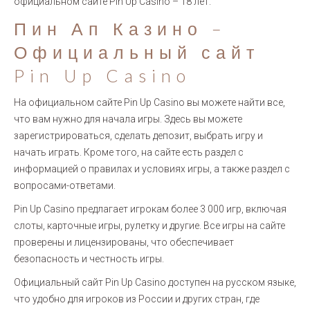
официальном сайте Pin Up Casino – 18 лет.
Пин Ап Казино –
Официальный сайт
Pin Up Casino
На официальном сайте Pin Up Casino вы можете найти все,
что вам нужно для начала игры. Здесь вы можете
зарегистрироваться, сделать депозит, выбрать игру и
начать играть. Кроме того, на сайте есть раздел с
информацией о правилах и условиях игры, а также раздел с
вопросами-ответами.
Pin Up Casino предлагает игрокам более 3 000 игр, включая
слоты, карточные игры, рулетку и другие. Все игры на сайте
проверены и лицензированы, что обеспечивает
безопасность и честность игры.
Официальный сайт Pin Up Casino доступен на русском языке,
что удобно для игроков из России и других стран, где