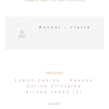
Catégorie :
News
Par
claire
26 juin 2026
Auteur :
claire
Navigation
PRÉCÉDENT
article
Lemon Casino – Kasyno
Article
Online Oficjalna
précédent
Strona.16942 (2)
:
SUIVANT