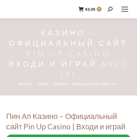
€
0,00
0
Recherche
:
КАЗИНО –
ОФИЦИАЛЬНЫЙ САЙТ
PIN UP CASINO
ВХОДИ И ИГРАЙ.6420
(2)
Vous êtes ici :
ACCUEIL
NEWS
КАЗИНО – ОФИЦИАЛЬНЫЙ САЙТ PIN…
Пин Ап Казино – Официальный
сайт Pin Up Casino | Входи и играй