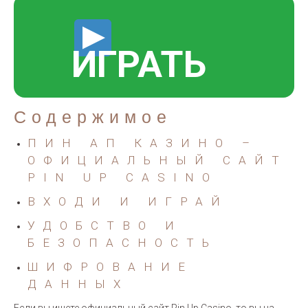
ИГРАТЬ
Содержимое
ПИН АП КАЗИНО –
ОФИЦИАЛЬНЫЙ САЙТ
PIN UP CASINO
ВХОДИ И ИГРАЙ
УДОБСТВО И
БЕЗОПАСНОСТЬ
ШИФРОВАНИЕ
ДАННЫХ