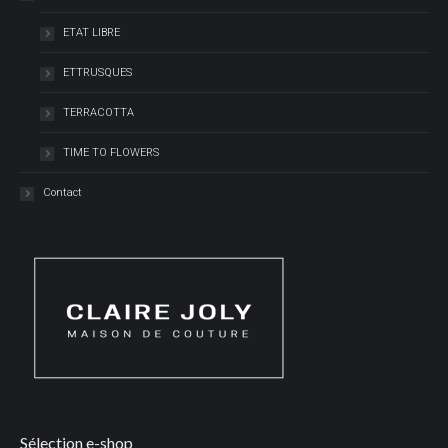
ETAT LIBRE
ETTRUSQUES
TERRACOTTA
TIME TO FLOWERS
Contact
Sélection e-shop