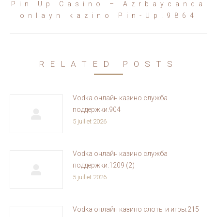
Pin Up Casino – Azrbaycanda
Article
onlayn kazino Pin-Up.9864
suivant
:
RELATED POSTS
Vodka онлайн казино служба
поддержки.904
5 juillet 2026
Vodka онлайн казино служба
поддержки.1209 (2)
5 juillet 2026
Vodka онлайн казино слоты и игры.215