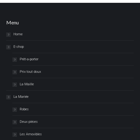
Menu
Home
E-shop
Prêt-a-porter
Prix tout doux
La Maille
La Mariée
Robes
Deux pièces
Les Amovibles