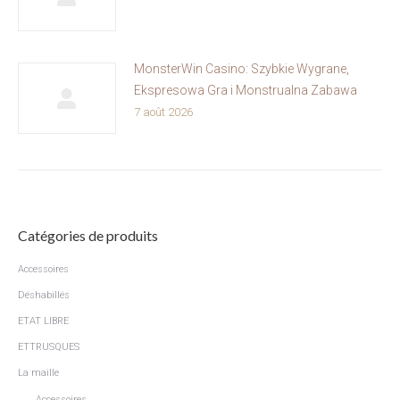
MonsterWin Casino: Szybkie Wygrane,
Ekspresowa Gra i Monstrualna Zabawa
7 août 2026
Catégories de produits
Accessoires
Déshabillés
ETAT LIBRE
ETTRUSQUES
La maille
Accessoires