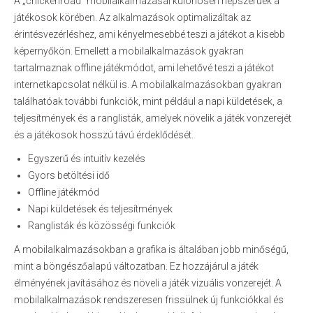
A „chickenroad” mobilalkalmazásai különösen népszerűek a
játékosok körében. Az alkalmazások optimalizáltak az
érintésvezérléshez, ami kényelmesebbé teszi a játékot a kisebb
képernyőkön. Emellett a mobilalkalmazások gyakran
tartalmaznak offline játékmódot, ami lehetővé teszi a játékot
internetkapcsolat nélkül is. A mobilalkalmazásokban gyakran
találhatóak további funkciók, mint például a napi küldetések, a
teljesítmények és a ranglisták, amelyek növelik a játék vonzerejét
és a játékosok hosszú távú érdeklődését.
Egyszerű és intuitív kezelés
Gyors betöltési idő
Offline játékmód
Napi küldetések és teljesítmények
Ranglisták és közösségi funkciók
A mobilalkalmazásokban a grafika is általában jobb minőségű,
mint a böngészőalapú változatban. Ez hozzájárul a játék
élményének javításához és növeli a játék vizuális vonzerejét. A
mobilalkalmazások rendszeresen frissülnek új funkciókkal és