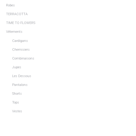
Robes
TERRACOTTA
TIME TO FLOWERS
Vêtements
Cardigans
Chemisiers
Combinaisons
Jupes
Les Dessous
Pantalons
Shorts
Tops
Vestes