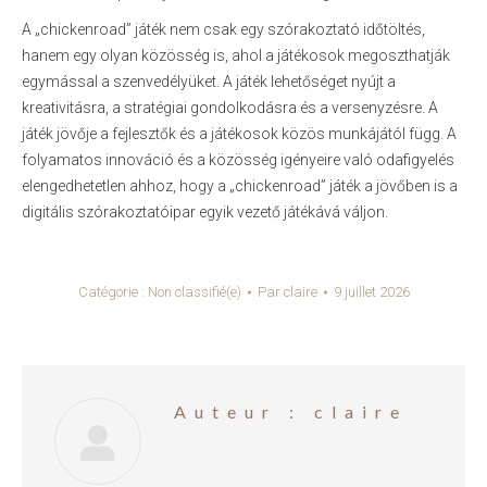
A „chickenroad” játék nem csak egy szórakoztató időtöltés,
hanem egy olyan közösség is, ahol a játékosok megoszthatják
egymással a szenvedélyüket. A játék lehetőséget nyújt a
kreativitásra, a stratégiai gondolkodásra és a versenyzésre. A
játék jövője a fejlesztők és a játékosok közös munkájától függ. A
folyamatos innováció és a közösség igényeire való odafigyelés
elengedhetetlen ahhoz, hogy a „chickenroad” játék a jövőben is a
digitális szórakoztatóipar egyik vezető játékává váljon.
Catégorie :
Non classifié(e)
Par
claire
9 juillet 2026
Auteur :
claire