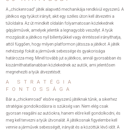
A „chickenroad” játék alapvető mechanikája rendkívül egyszerű. A
játékos egy tyúkot irányít, akit egy széles úton kell átvezetni a
túloldalra. Az út mindkét oldalán folyamatosan közlekednek
gépjárművek, amelyek jelentik a legnagyobb veszélyt. A tyúk
mozgását a játékos nyíl billentyűkkel vagy érintéssel irányíthatja,
attól függően, hogy milyen platformon játssza a játékot. A játék
nehézségi fokát a járművek sebessége és gyakorisága
határozza meg. Minél tovább jut a játékos, annál gyorsabban és
kiszámíthatatlanabban közlekednek az autók, ami jelentősen
megnehezíti a tyúk átvezetését.
A STRATÉGIA
FONTOSSÁGA
Bár a „chickenroad” elsőre egyszerű játéknak tűnik, a sikerhez
stratégiai gondolkodásra is szükség van. Nem elég csak
gyorsan reagálni az autóokra, hanem előre kell gondolkodni, és
meg kell tervezni a tyúk útvonalát. A játékosnak figyelembe kell
vennie a járművek sebességét, irányát és a közöttük lévő időt. A