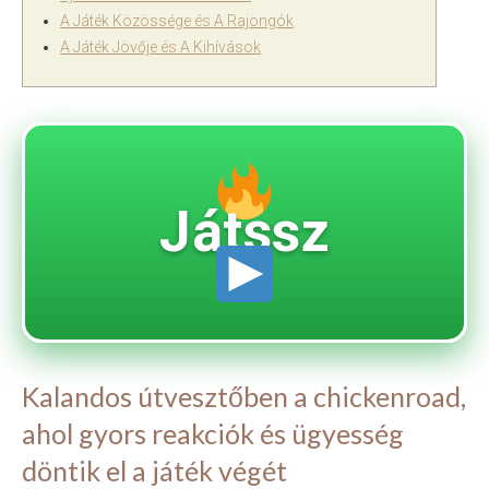
A Játék Közössége és A Rajongók
A Játék Jövője és A Kihívások
Játssz
Kalandos útvesztőben a chickenroad,
ahol gyors reakciók és ügyesség
döntik el a játék végét