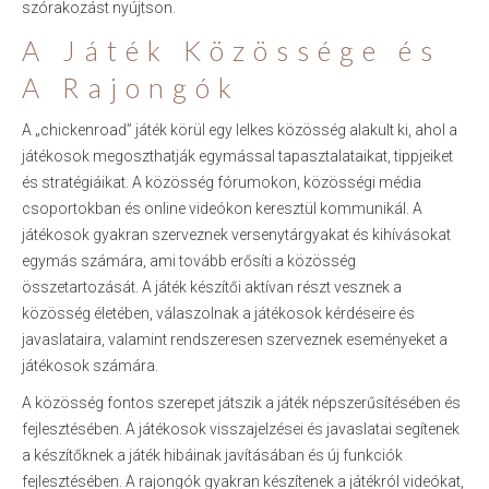
szórakozást nyújtson.
A Játék Közössége és
A Rajongók
A „chickenroad” játék körül egy lelkes közösség alakult ki, ahol a
játékosok megoszthatják egymással tapasztalataikat, tippjeiket
és stratégiáikat. A közösség fórumokon, közösségi média
csoportokban és online videókon keresztül kommunikál. A
játékosok gyakran szerveznek versenytárgyakat és kihívásokat
egymás számára, ami tovább erősíti a közösség
összetartozását. A játék készítői aktívan részt vesznek a
közösség életében, válaszolnak a játékosok kérdéseire és
javaslataira, valamint rendszeresen szerveznek eseményeket a
játékosok számára.
A közösség fontos szerepet játszik a játék népszerűsítésében és
fejlesztésében. A játékosok visszajelzései és javaslatai segítenek
a készítőknek a játék hibáinak javításában és új funkciók
fejlesztésében. A rajongók gyakran készítenek a játékról videókat,