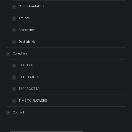
Combi-Pantalons
Traînes
Accessoires
Déshabillés
Collection
ETAT LIBRE
ETTRUSQUES
TERRACOTTA
TIME TO FLOWERS
Contact