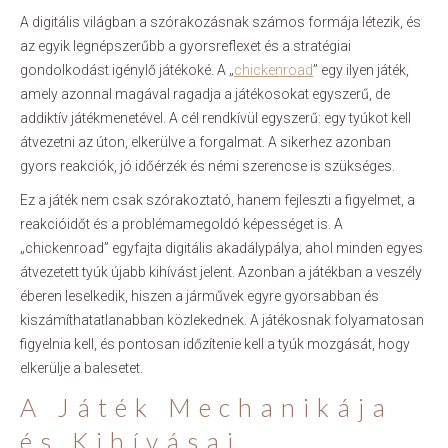
A digitális világban a szórakozásnak számos formája létezik, és
az egyik legnépszerűbb a gyorsreflexet és a stratégiai
gondolkodást igénylő játékoké. A „
chickenroad
” egy ilyen játék,
amely azonnal magával ragadja a játékosokat egyszerű, de
addiktív játékmenetével. A cél rendkívül egyszerű: egy tyúkot kell
átvezetni az úton, elkerülve a forgalmat. A sikerhez azonban
gyors reakciók, jó időérzék és némi szerencse is szükséges.
Ez a játék nem csak szórakoztató, hanem fejleszti a figyelmet, a
reakcióidőt és a problémamegoldó képességet is. A
„chickenroad” egyfajta digitális akadálypálya, ahol minden egyes
átvezetett tyúk újabb kihívást jelent. Azonban a játékban a veszély
éberen leselkedik, hiszen a járművek egyre gyorsabban és
kiszámíthatatlanabban közlekednek. A játékosnak folyamatosan
figyelnia kell, és pontosan időzítenie kell a tyúk mozgását, hogy
elkerülje a balesetet.
A Játék Mechanikája
és Kihívásai