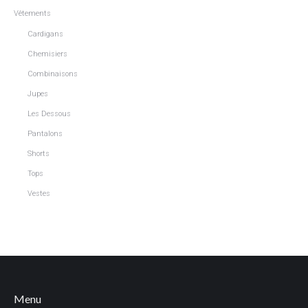
Vêtements
Cardigans
Chemisiers
Combinaisons
Jupes
Les Dessous
Pantalons
Shorts
Tops
Vestes
Menu