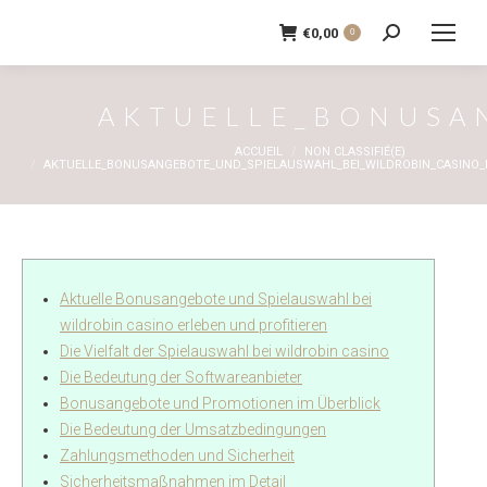
€
0,00
0
Recherche
:
AKTUELLE_BONUSA
Vous êtes ici :
ACCUEIL
NON CLASSIFIÉ(E)
AKTUELLE_BONUSANGEBOTE_UND_SPIELAUSWAHL_BEI_WILDROBIN_CASINO_
Aktuelle Bonusangebote und Spielauswahl bei
wildrobin casino erleben und profitieren
Die Vielfalt der Spielauswahl bei wildrobin casino
Die Bedeutung der Softwareanbieter
Bonusangebote und Promotionen im Überblick
Die Bedeutung der Umsatzbedingungen
Zahlungsmethoden und Sicherheit
Sicherheitsmaßnahmen im Detail