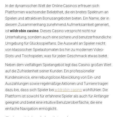
In der dynamischen Welt der Online-Casinos erfreuen sich
Plattformen wachsender Beliebtheit, die ein breites Spektrum an
Spielen und attraktiven Bonusangeboten bieten. Ein Name, der in
diesem Zusammenhang zunehmend Aufmerksamkeit generiert,
ist
wildrobin casino
. Dieses Casino verspricht nicht nur
Unterhaltung, sondern auch eine sichere und benutzerfreundliche
Umgebung für Glücksspielfans. Die Auswahl an Spielen reicht
von klassischen Spielautomaten bis hin zu modernen Video-
Slots und Tischspielen, was für jeden Geschmack etwas bietet.
Neben dem vielfältigen Spielangebot legt das Casino großen Wert
auf die Zufriedenheit seiner Kunden. Ein professioneller
Kundenservice, eine reibungslose Abwicklung von Ein- und
Auszahlungen sowie regelmäßige Aktionen und Turniere tragen
dazu bei, dass sich Spieler bei
wildrobin casino
wohlfühlen. Die
Plattform ist sowohl für erfahrene Spieler als auch für Anfänger
geeignet und bietet eine intuitive Benutzeroberfläche, die eine
einfache Navigation ermöglicht.