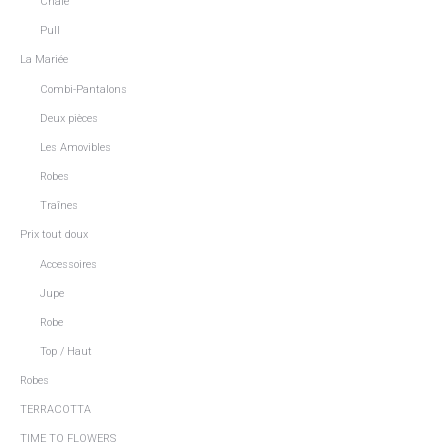
Châle
Pull
La Mariée
Combi-Pantalons
Deux pièces
Les Amovibles
Robes
Traînes
Prix tout doux
Accessoires
Jupe
Robe
Top / Haut
Robes
TERRACOTTA
TIME TO FLOWERS