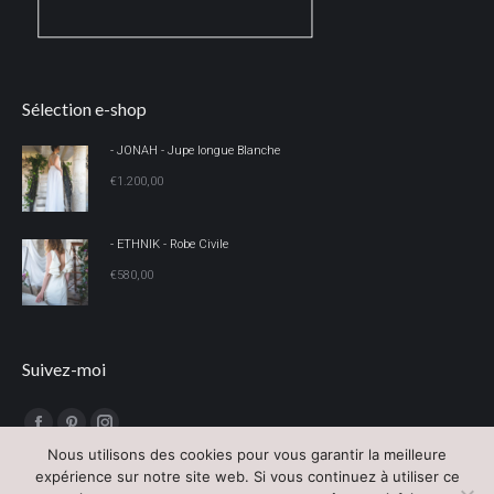
Sélection e-shop
- JONAH - Jupe longue Blanche
€
1.200,00
- ETHNIK - Robe Civile
€
580,00
Suivez-moi
Trouvez nous sur :
Facebook
Pinterest
Instagram
Nous utilisons des cookies pour vous garantir la meilleure
page
page
page
expérience sur notre site web. Si vous continuez à utiliser ce
opens
opens
opens