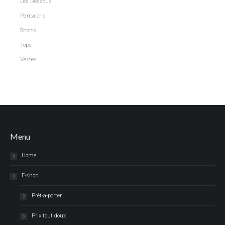
Les Dessous
Pantalons
Shorts
Tops
Vestes
Menu
Home
E-shop
Prêt-a-porter
Prix tout doux