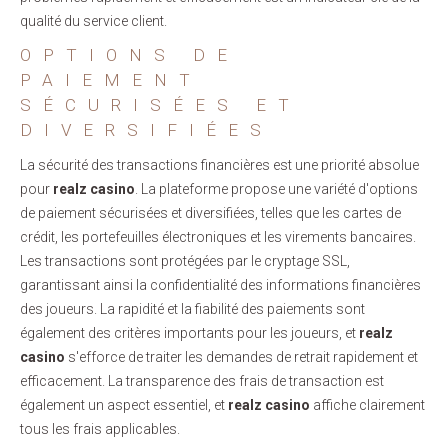
qualité du service client.
OPTIONS DE
PAIEMENT
SÉCURISÉES ET
DIVERSIFIÉES
La sécurité des transactions financières est une priorité absolue
pour
realz casino
. La plateforme propose une variété d'options
de paiement sécurisées et diversifiées, telles que les cartes de
crédit, les portefeuilles électroniques et les virements bancaires.
Les transactions sont protégées par le cryptage SSL,
garantissant ainsi la confidentialité des informations financières
des joueurs. La rapidité et la fiabilité des paiements sont
également des critères importants pour les joueurs, et
realz
casino
s'efforce de traiter les demandes de retrait rapidement et
efficacement. La transparence des frais de transaction est
également un aspect essentiel, et
realz casino
affiche clairement
tous les frais applicables.