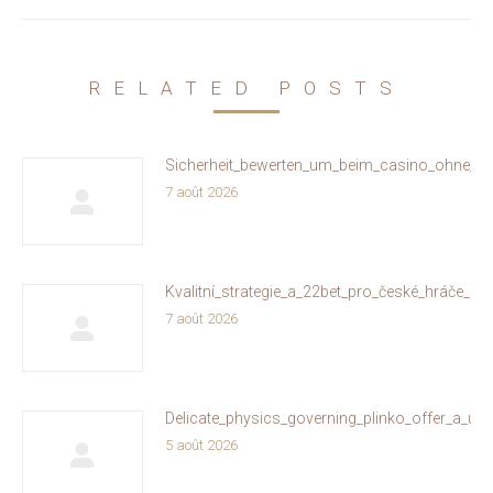
RELATED POSTS
Sicherheit_bewerten_um_beim_casino_ohne_oa
7 août 2026
Kvalitní_strategie_a_22bet_pro_české_hráče_on
7 août 2026
Delicate_physics_governing_plinko_offer_a_un
5 août 2026