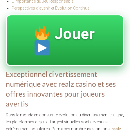
L'Importance du Jeu Responsable
Perspectives d'avenir et Évolution Continue
Jouer
Exceptionnel divertissement
numérique avec realz casino et ses
offres innovantes pour joueurs
avertis
Dans le monde en constante évolution du divertissement en ligne,
les plateformes de jeux d'argent virtuelles sont devenues
extrêmement populaires. Parmi ces nombreuses options,
realz