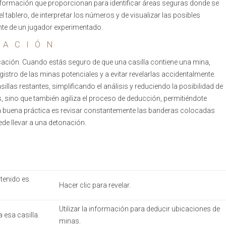
a información que proporcionan para identificar áreas seguras donde se
el tablero, de interpretar los números y de visualizar las posibles
ante de un jugador experimentado.
CACIÓN
cación. Cuando estás seguro de que una casilla contiene una mina,
stro de las minas potenciales y a evitar revelarlas accidentalmente.
llas restantes, simplificando el análisis y reduciendo la posibilidad de
, sino que también agiliza el proceso de deducción, permitiéndote
na buena práctica es revisar constantemente las banderas colocadas
ede llevar a una detonación.
tenido es
Hacer clic para revelar.
Utilizar la información para deducir ubicaciones de
 esa casilla.
minas.