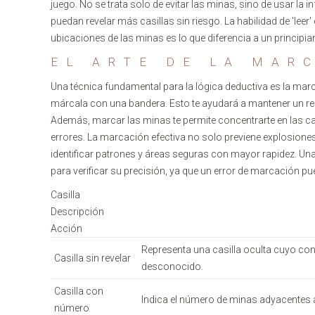
juego. No se trata solo de evitar las minas, sino de usar l
puedan revelar más casillas sin riesgo. La habilidad de 'leer' 
ubicaciones de las minas es lo que diferencia a un principi
EL ARTE DE LA MAR
Una técnica fundamental para la lógica deductiva es la mar
márcala con una bandera. Esto te ayudará a mantener un regi
Además, marcar las minas te permite concentrarte en las casi
errores. La marcación efectiva no solo previene explosiones
identificar patrones y áreas seguras con mayor rapidez. U
para verificar su precisión, ya que un error de marcación pu
Casilla
Descripción
Acción
Representa una casilla oculta cuyo con
Casilla sin revelar
desconocido.
Casilla con
Indica el número de minas adyacentes a
número