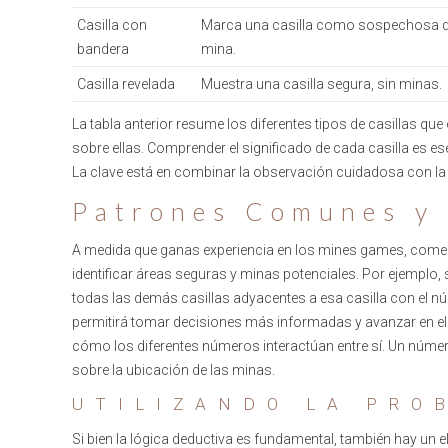
Casilla con
Marca una casilla como sospechosa d
bandera
mina.
Casilla revelada
Muestra una casilla segura, sin minas.
La tabla anterior resume los diferentes tipos de casillas q
sobre ellas. Comprender el significado de cada casilla es ese
La clave está en combinar la observación cuidadosa con la 
Patrones Comunes y 
A medida que ganas experiencia en los mines games, com
identificar áreas seguras y minas potenciales. Por ejemplo,
todas las demás casillas adyacentes a esa casilla con el nú
permitirá tomar decisiones más informadas y avanzar en e
cómo los diferentes números interactúan entre sí. Un númer
sobre la ubicación de las minas.
UTILIZANDO LA PRO
Si bien la lógica deductiva es fundamental, también hay un