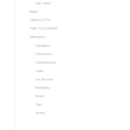
Top / Haut
Robes
TERRACOTTA
TIME TO FLOWERS
Vêtements
Cardigans
Chemisiers
Combinaisons
Jupes
Les Dessous
Pantalons
Shorts
Tops
Vestes