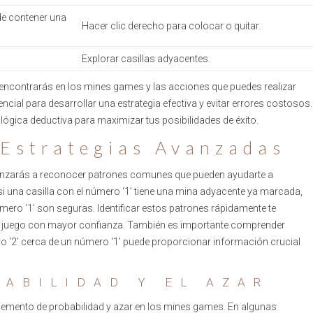
e contener una
Hacer clic derecho para colocar o quitar.
Explorar casillas adyacentes.
ue encontrarás en los mines games y las acciones que puedes realizar
ncial para desarrollar una estrategia efectiva y evitar errores costosos.
lógica deductiva para maximizar tus posibilidades de éxito.
Estrategias Avanzadas
enzarás a reconocer patrones comunes que pueden ayudarte a
 si una casilla con el número ‘1’ tiene una mina adyacente ya marcada,
mero ‘1’ son seguras. Identificar estos patrones rápidamente te
l juego con mayor confianza. También es importante comprender
o ‘2’ cerca de un número ‘1’ puede proporcionar información crucial
BABILIDAD Y EL AZAR
 elemento de probabilidad y azar en los mines games. En algunas