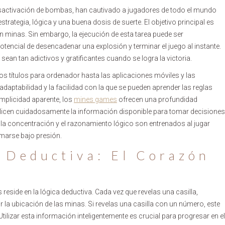
activación de bombas, han cautivado a jugadores de todo el mundo
trategia, lógica y una buena dosis de suerte. El objetivo principal es
nen minas. Sin embargo, la ejecución de esta tarea puede ser
otencial de desencadenar una explosión y terminar el juego al instante.
an tan adictivos y gratificantes cuando se logra la victoria.
os títulos para ordenador hasta las aplicaciones móviles y las
adaptabilidad y la facilidad con la que se pueden aprender las reglas
implicidad aparente, los
mines games
ofrecen una profundidad
nalicen cuidadosamente la información disponible para tomar decisiones
la concentración y el razonamiento lógico son entrenados al jugar
marse bajo presión.
 Deductiva: El Corazón
reside en la lógica deductiva. Cada vez que revelas una casilla,
ir la ubicación de las minas. Si revelas una casilla con un número, este
ilizar esta información inteligentemente es crucial para progresar en el