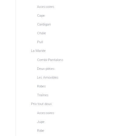
Accessoires
Cape
Cardigan
Châle
Pull
La Mariée
Combi-Pantalons
Deux pièces
Les Amovibles
Robes
Traînes
Prix tout doux
Accessoires
Jupe
Robe