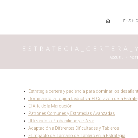
E-SH
ESTRATEGIA_CERTERA_
Vous êtes ici :
ACCUEIL
POS
Estrategia certera y paciencia para dominar los desafi
Dominando la Lógica Deductiva: El Corazón de la Estrate
El Arte de la Marcación
Patrones Comunes y Estrategias Avanzadas
Utilizando la Probabilidad y el Azar
Adaptación a Diferentes Dificultades y Tableros
El Impacto del Tamaño del Tablero en la Estrategia