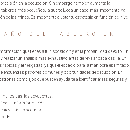
 precisión en la deducción. Sin embargo, también aumenta la
En tableros más pequeños, la suerte juega un papel más importante, ya
 de las minas. Es importante ajustar tu estrategia en función del nivel
MAÑO DEL TABLERO EN
información que tienes a tu disposición y en la probabilidad de éxito. En
 realizar un análisis más exhaustivo antes de revelar cada casilla. En
ápidas y arriesgadas, ya que el espacio para la maniobra es limitado.
 que encuentras patrones comunes y oportunidades de deducción. En
patrones complejos que pueden ayudarte a identificar áreas seguras y
er menos casillas adyacentes.
ofrecen más información.
acentes a áreas seguras.
lizado.