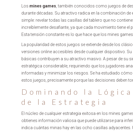
Los
mines games
, también conocidos como juegos de des
durante décadas. Su atractivo radica en la combinación de es
simple: revelar todas las casillas del tablero que no contie
increíblemente desafiante, ya que cada movimiento tiene el p
Esta tensión constante es lo que hace que los mines games se
La popularidad de estos juegos se extiende desde los clásic
versiones online accesibles desde cualquier dispositivo. Su 
básicas contribuyen a su atractivo masivo. A pesar de su s
estratégica considerable, requiriendo que los jugadores a
informadas y minimizar los riesgos. Se ha estudiado cómo 
estos juegos, precisamente porque las decisiones deben to
Dominando la Lógica
de la Estrategia
El núcleo de cualquier estrategia exitosa en los mines games 
obtienes información valiosa que puede utilizarse para infer
indica cuántas minas hay en las ocho casillas adyacentes. Ut