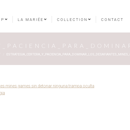
OP
LA MARIÉE
COLLECTION
CONTACT
Y_PACIENCIA_PARA_DOMINA
T
ESTRATEGIA_CERTERA_Y_PACIENCIA_PARA_DOMINAR_LOS_DESAFIANTES_MINES
antes mines games sin detonar ninguna trampa oculta
gia