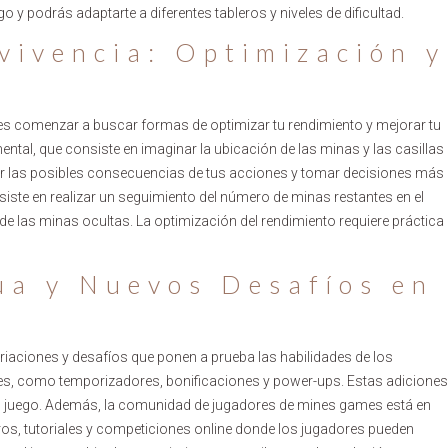
o y podrás adaptarte a diferentes tableros y niveles de dificultad.
vivencia: Optimización y
s comenzar a buscar formas de optimizar tu rendimiento y mejorar tu
ntal, que consiste en imaginar la ubicación de las minas y las casillas
ipar las posibles consecuencias de tus acciones y tomar decisiones más
siste en realizar un seguimiento del número de minas restantes en el
n de las minas ocultas. La optimización del rendimiento requiere práctica
ua y Nuevos Desafíos en
aciones y desafíos que ponen a prueba las habilidades de los
es, como temporizadores, bonificaciones y power-ups. Estas adiciones
l juego. Además, la comunidad de jugadores de mines games está en
oros, tutoriales y competiciones online donde los jugadores pueden