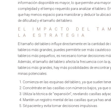
información disponible es mayor, lo que permite una mayor
complejidad y el tiempo requerido para analizar el tablero. 
que hay menos espacio para maniobrar y deducir la ubicación
de dificultad y el tamaño del tablero.
EL IMPACTO DEL TA
LA ESTRATEGIA
El tamaño del tablero influye directamente en la cantidad de 
tableros más grandes, puedes permitirte ser más cauteloso y
tableros más pequeños, es necesario tomar decisiones más r
Además, el tamaño del tablero afecta la frecuencia con la
tableros más grandes, hay más posibilidades de encontrar 
minas potenciales.
Comienza en las esquinas del tablero, ya que suelen ten
Concéntrate en las casillas con números bajos, ya que 
Utiliza la técnica de "expansión", revelando casillas ady
Mantén un registro mental de las casillas que ya has ana
Sé paciente y evita tomar decisiones impulsivas.