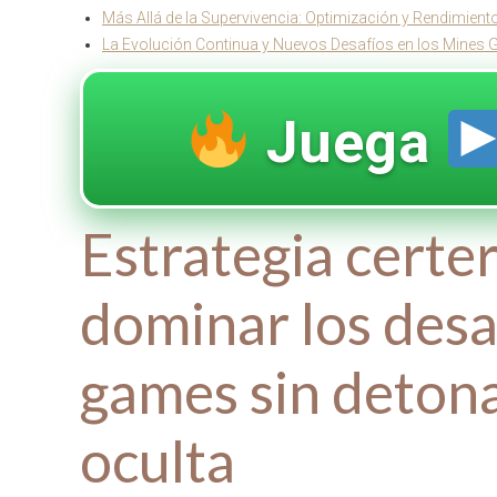
Más Allá de la Supervivencia: Optimización y Rendimient
La Evolución Continua y Nuevos Desafíos en los Mines
Juega
Estrategia certer
dominar los desa
games sin deton
oculta