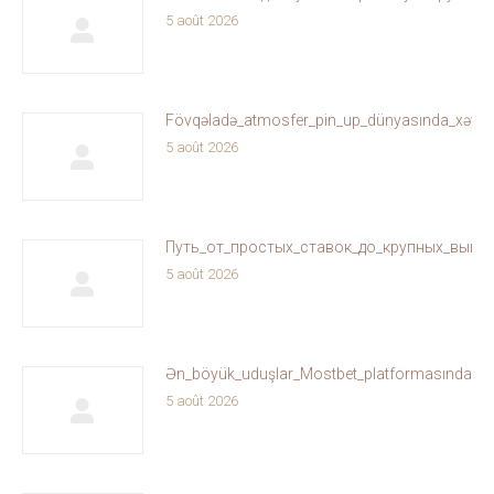
5 août 2026
Fövqəladə_atmosfer_pin_up_dünyasında_xəyallar
5 août 2026
Путь_от_простых_ставок_до_крупных_выиг
5 août 2026
Ən_böyük_uduşlar_Mostbet_platformasında_sizi
5 août 2026