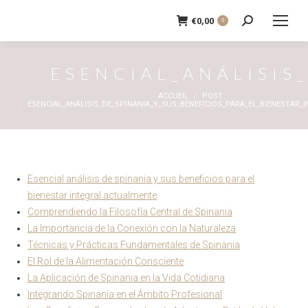
€
0,00
0
Recherche
:
ESENCIAL_ANÁLISIS
Vous êtes ici :
ACCUEIL
POST
ESENCIAL_ANÁLISIS_DE_SPINANIA_Y_SUS_BENEFICIOS_PARA_EL_BIENESTAR_
Esencial análisis de spinania y sus beneficios para el
bienestar integral actualmente
Comprendiendo la Filosofía Central de Spinania
La Importancia de la Conexión con la Naturaleza
Técnicas y Prácticas Fundamentales de Spinania
El Rol de la Alimentación Consciente
La Aplicación de Spinania en la Vida Cotidiana
Integrando Spinania en el Ámbito Profesional