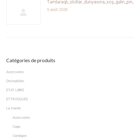
Təmtəraqlı_slotlar_dünyasına_xoş_gəlin_pin_u
5 août 2026
Catégories de produits
Accessoires
Déshabillés
ETAT LIBRE
ETTRUSQUES
La maille
Accessoires
Cape
Cardigan