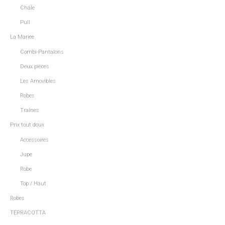
Châle
Pull
La Mariée
Combi-Pantalons
Deux pièces
Les Amovibles
Robes
Traînes
Prix tout doux
Accessoires
Jupe
Robe
Top / Haut
Robes
TERRACOTTA