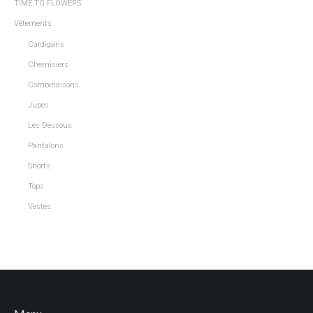
TIME TO FLOWERS
Vêtements
Cardigans
Chemisiers
Combinaisons
Jupes
Les Dessous
Pantalons
Shorts
Tops
Vestes