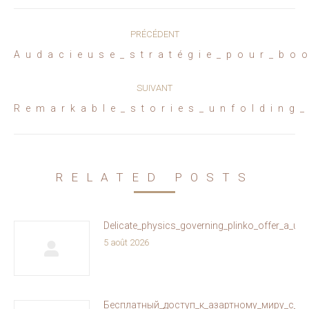
Navigation
PRÉCÉDENT
article
Article
Audacieuse_stratégie_pour_boo
précédent
:
SUIVANT
Article
Remarkable_stories_unfolding_
suivant
:
RELATED POSTS
Delicate_physics_governing_plinko_offer_a_un
5 août 2026
Бесплатный_доступ_к_азартному_миру_с_ol