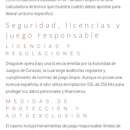
calculadora de bonos que muestra cuánto debes apostar para
liberar un bono específico.
Seguridad, licencias y
juego responsable
LICENCIAS Y
REGULACIONES
Dragobet opera bajo una licencia emitida por la Autoridad de
Juegos de Curazao, la cual exige auditorías regulares y
cumplimiento de normas de juego limpio. Aunque no posee una
licencia española, el sitio utiliza encriptación SSL de 256 bits para
proteger los datos personales y financieros.
MEDIDAS DE
PROTECCIÓN Y
AUTOEXCLUSIÓN
El casino incluye herramientas de juego responsable: límites de