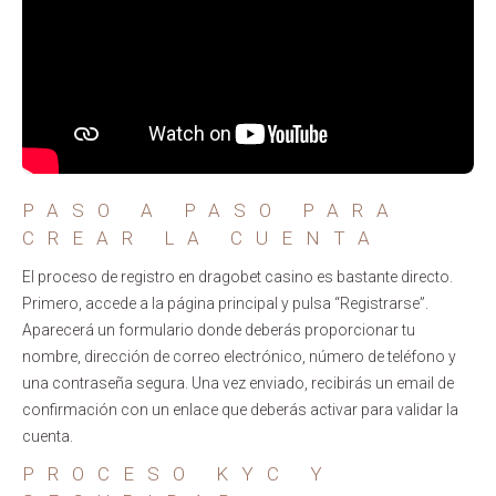
PASO A PASO PARA
CREAR LA CUENTA
El proceso de registro en dragobet casino es bastante directo.
Primero, accede a la página principal y pulsa “Registrarse”.
Aparecerá un formulario donde deberás proporcionar tu
nombre, dirección de correo electrónico, número de teléfono y
una contraseña segura. Una vez enviado, recibirás un email de
confirmación con un enlace que deberás activar para validar la
cuenta.
PROCESO KYC Y