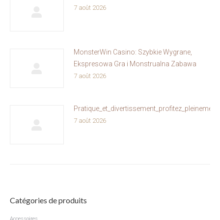
7 août 2026
MonsterWin Casino: Szybkie Wygrane,
Ekspresowa Gra i Monstrualna Zabawa
7 août 2026
Pratique_et_divertissement_profitez_pleinemen
7 août 2026
Catégories de produits
Accessoires