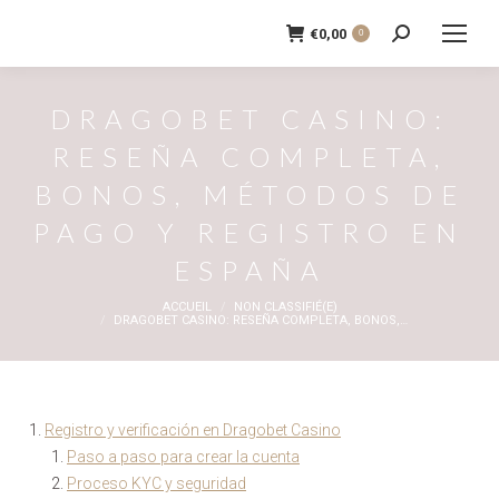
€
0,00
0
Recherche
:
DRAGOBET CASINO:
RESEÑA COMPLETA,
BONOS, MÉTODOS DE
PAGO Y REGISTRO EN
ESPAÑA
Vous êtes ici :
ACCUEIL
NON CLASSIFIÉ(E)
DRAGOBET CASINO: RESEÑA COMPLETA, BONOS,…
Registro y verificación en Dragobet Casino
Paso a paso para crear la cuenta
Proceso KYC y seguridad