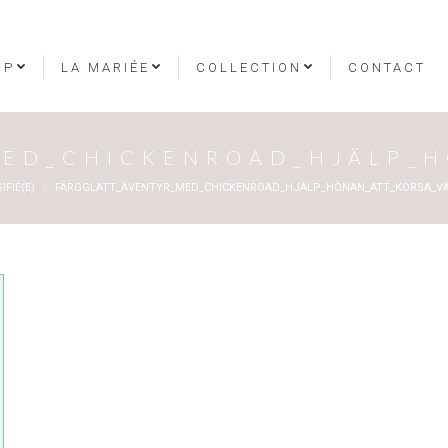
OP
LA MARIÉE
COLLECTION
CONTACT
MED_CHICKENROAD_HJÄLP_
IFIÉ(E)
FÄRGGLATT_ÄVENTYR_MED_CHICKENROAD_HJÄLP_HÖNAN_ATT_KORSA_V