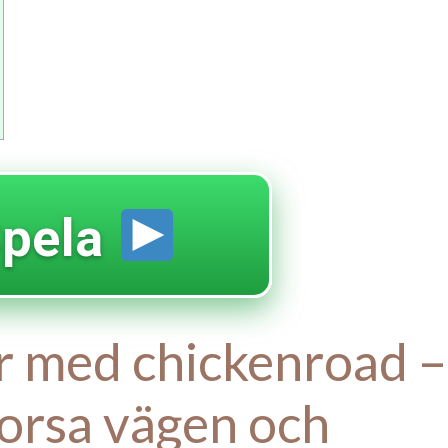
pela
yr med chickenroad –
korsa vägen och