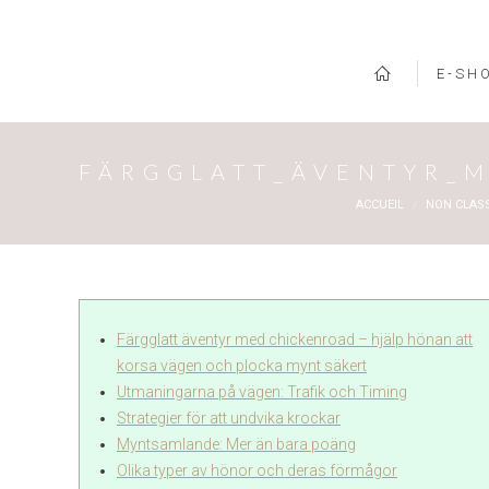
E-SH
FÄRGGLATT_ÄVENTYR_
Vous êtes ici :
ACCUEIL
NON CLASS
Färgglatt äventyr med chickenroad – hjälp hönan att
korsa vägen och plocka mynt säkert
Utmaningarna på vägen: Trafik och Timing
Strategier för att undvika krockar
Myntsamlande: Mer än bara poäng
Olika typer av hönor och deras förmågor