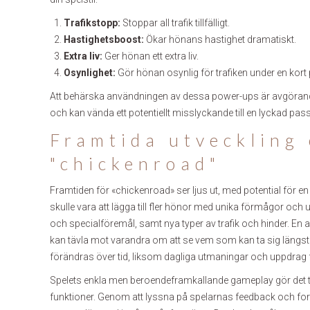
Trafikstopp:
Stoppar all trafik tillfälligt.
Hastighetsboost:
Ökar hönans hastighet dramatiskt.
Extra liv:
Ger hönan ett extra liv.
Osynlighet:
Gör hönan osynlig för trafiken under en kort 
Att behärska användningen av dessa power-ups är avgörande f
och kan vända ett potentiellt misslyckande till en lyckad pas
Framtida utveckling 
"chickenroad"
Framtiden för «chickenroad» ser ljus ut, med potential för e
skulle vara att lägga till fler hönor med unika förmågor och 
och specialföremål, samt nya typer av trafik och hinder. En an
kan tävla mot varandra om att se vem som kan ta sig längst
förändras över tid, liksom dagliga utmaningar och uppdrag f
Spelets enkla men beroendeframkallande gameplay gör det til
funktioner. Genom att lyssna på spelarnas feedback och forts