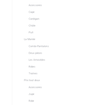
Accessoires
Cape
Cardigan
Châle
Pull
La Mariée
Combi-Pantalons
Deux pièces
Les Amovibles
Robes
Traînes
Prix tout doux
Accessoires
Jupe
Robe