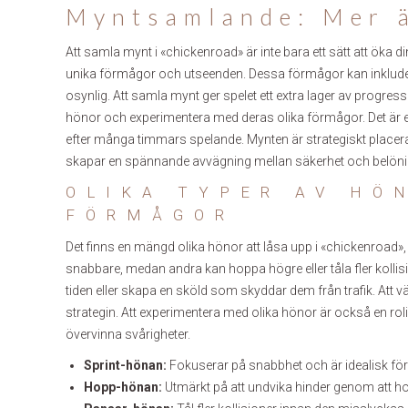
Myntsamlande: Mer 
Att samla mynt i «chickenroad» är inte bara ett sätt att ök
unika förmågor och utseenden. Dessa förmågor kan inkludera sa
osynlig. Att samla mynt ger spelet ett extra lager av progres
hönor och experimentera med deras olika förmågor. Det är 
efter många timmars spelande. Mynten är strategiskt placerade
skapar en spännande avvägning mellan säkerhet och belöni
OLIKA TYPER AV HÖ
FÖRMÅGOR
Det finns en mängd olika hönor att låsa upp i «chickenroad»
snabbare, medan andra kan hoppa högre eller tåla fler kollis
tiden eller skapa en sköld som skyddar dem från trafik. Att välj
strategin. Att experimentera med olika hönor är också en rol
övervinna svårigheter.
Sprint-hönan:
Fokuserar på snabbhet och är idealisk för 
Hopp-hönan:
Utmärkt på att undvika hinder genom att h