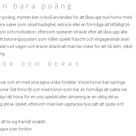
än bara poäng
a din poäng; mynten kan också användas för att låsa upp nya hönor med
ker som ökad hastighet, extra liv eller en förmåga att tillfälligt bli
sion och motivation, eftersom spelaren strävar efter att låsa upp alla
ett belöningssystem som håller spelet fräscht och engagerande även
 runt vägen och kräver ibland att man tar risker för att nå dem, vilket
ng.
NOR OCH DERAS
, var och en med sina egna unika fördelar. Vissa hönor kan springa
ioner. Det finns till och med hönor som har en förmåga att sakta ner
a rätt höna för en viss spelstil eller utmaning är en viktig del av
ig del av spelet, eftersom man kan upptäcka nya sätt att spela och
att ta sig framåt snabbt.
oppa över fordon.