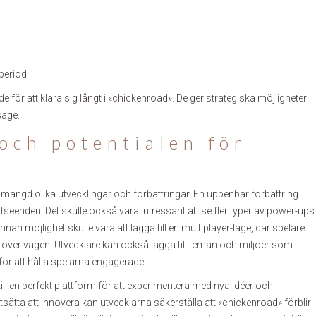
period.
ör att klara sig långt i «chickenroad». De ger strategiska möjligheter
sage.
och potentialen för
n mängd olika utvecklingar och förbättringar. En uppenbar förbättring
utseenden. Det skulle också vara intressant att se fler typer av power-ups
nan möjlighet skulle vara att lägga till en multiplayer-läge, där spelare
 över vägen. Utvecklare kan också lägga till teman och miljöer som
ör att hålla spelarna engagerade.
l en perfekt plattform för att experimentera med nya idéer och
ätta att innovera kan utvecklarna säkerställa att «chickenroad» förblir