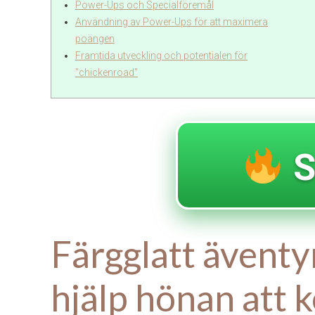
Power-Ups och Specialföremål
Användning av Power-Ups för att maximera
poängen
Framtida utveckling och potentialen för
"chickenroad"
S
Färgglatt ävent
hjälp hönan att 