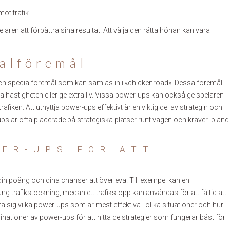
ot trafik.
aren att förbättra sina resultat. Att välja den rätta hönan kan vara
alföremål
h specialföremål som kan samlas in i «chickenroad». Dessa föremål
 öka hastigheten eller ge extra liv. Vissa power-ups kan också ge spelaren
rafiken. Att utnyttja power-ups effektivt är en viktig del av strategin och
ps är ofta placerade på strategiska platser runt vägen och kräver ibland
ER-UPS FÖR ATT
in poäng och dina chanser att överleva. Till exempel kan en
g trafikstockning, medan ett trafikstopp kan användas för att få tid att
 lära sig vilka power-ups som är mest effektiva i olika situationer och hur
tioner av power-ups för att hitta de strategier som fungerar bäst för