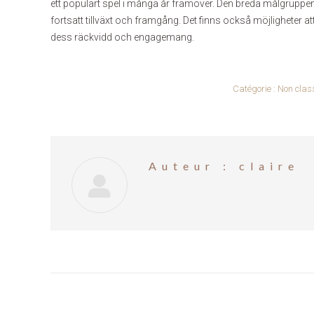
ett populärt spel i många år framöver. Den breda målgruppen oc
fortsatt tillväxt och framgång. Det finns också möjligheter a
dess räckvidd och engagemang.
Catégorie :
Non class
Auteur :
claire
Navigation
article