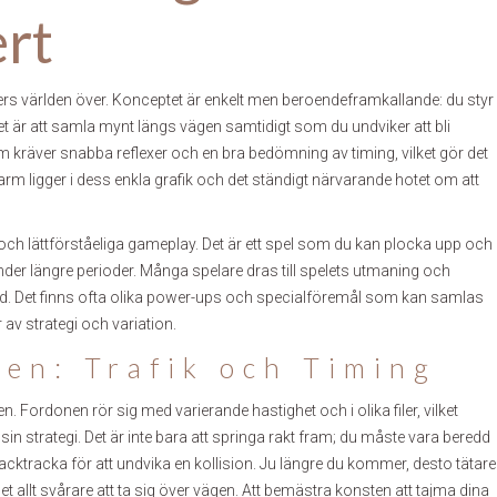
ert
amers världen över. Konceptet är enkelt men beroendeframkallande: du styr
et är att samla mynt längs vägen samtidigt som du undviker att bli
som kräver snabba reflexer och en bra bedömning av timing, vilket gör det
harm ligger i dess enkla grafik och det ständigt närvarande hotet om att
 och lättförståeliga gameplay. Det är ett spel som du kan plocka upp och
i under längre perioder. Många spelare dras till spelets utmaning och
rd. Det finns ofta olika power-ups och specialföremål som kan samlas
er av strategi och variation.
en: Trafik och Timing
n. Fordonen rör sig med varierande hastighet och i olika filer, vilket
n strategi. Det är inte bara att springa rakt fram; du måste vara beredd
 backtracka för att undvika en kollision. Ju längre du kommer, desto tätare
et allt svårare att ta sig över vägen. Att bemästra konsten att tajma dina