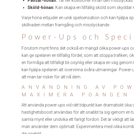
Pansar-hönan:
Tål fler kollisioner innan den misslyckas.
Sköld-hönan:
Kan skapa en tillfällig sköld som skyddar m
Varje höna erbjuder en unik spelsensation och kan hjälpa spel
skillnaden mellan framgång och misslyckande.
Power-Ups och Speci
Förutom mynt finns det också en mängd olika power-ups oc
kan ge spelaren en tillfällig fördel, som att stoppa trafiken,
en förmåga att tillfälligt bli osynlig eller skapa en väg genom t
kan hjälpa spelaren att övervinna svåra utmaningar. Power-u
att man tar risker för att nå dem.
ANVÄNDNING AV POW
MAXIMERA POÄNGEN
Att använda power-ups vid rätt tidpunkt kan dramatiskt öka d
hastighetsboost användas för att snabbt ta sig igenom en tun
samla mynt eller undvika ett farligt fordon. Det är viktigt att
man använder dem optimalt. Experimentera med olika kombina
din spelstil.