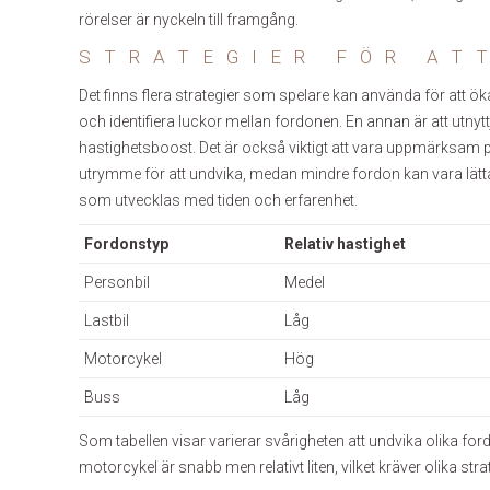
rörelser är nyckeln till framgång.
STRATEGIER FÖR AT
Det finns flera strategier som spelare kan använda för att öka
och identifiera luckor mellan fordonen. En annan är att utnytt
hastighetsboost. Det är också viktigt att vara uppmärksam p
utrymme för att undvika, medan mindre fordon kan vara lättare
som utvecklas med tiden och erfarenhet.
Fordonstyp
Relativ hastighet
Personbil
Medel
Lastbil
Låg
Motorcykel
Hög
Buss
Låg
Som tabellen visar varierar svårigheten att undvika olika f
motorcykel är snabb men relativt liten, vilket kräver olika stra