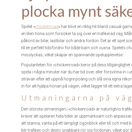
plocka mynt säk
Spelet «
chickenroad
» har blivit en riktig hit bland casual g
en liten höna som försöker ta sig över en trafikerad väg. Mål
påkörd av bilar, lastbilar och andra fordon. Det är ett spel 
till en perfekt tidsfördriv för både barn och vuxna. Spelets c
misslyckas, vilket skapar en spännande spelupplevelse.
Populariteten för «chickenroad» beror på dess tillgänglighet
spela i några minuter när du har tid över, eller försvinna in 
strävan efter att uppnå högre poäng och slå sina egna reko
in för att hjälpa hönan på vägen, vilket lägger till ett extra lag
Utmaningarna på väg
Den största utmaningen i «chickenroad» är naturligtvis trafike
kräver att spelaren hela tiden är uppmärksam och anpassar si
att stanna, vänta på ett lämpligt ögonblick eller till och med
blir trafiken och desto snabbare rör sig fordonen, vilket gör d