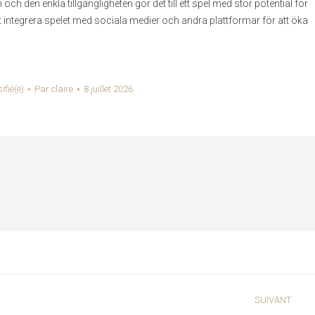
h den enkla tillgängligheten gör det till ett spel med stor potential för
tt integrera spelet med sociala medier och andra plattformar för att öka
ifié(e)
Par
claire
8 juillet 2026
SUIVANT