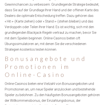
Gewinnchancen zu verbessern. Grundlegende Strategie bedeutet,
dass Sie auf der Grundlage Ihrer Hand und der offenen Karte des
Dealers die optimale Entscheidung treffen. Dazu gehören das
« Hit »- (Karte ziehen) oder « Stand »- (stehen bleiben) und das
Verdoppeln oder Teilen Ihrer Hand. Es ist wichtig, sich mit den
grundlegenden Blackjack-Regeln vertraut zu machen, bevor Sie
mit dem Spielen beginnen. Online-Casinos bieten oft
Übungssimulatoren an, mit denen Sie die verschiedenen
Strategien kostenlos testen können.
Bonusangebote und
Promotionen im
Online-Casino
Online-Casinos bieten eine Vielzahl von Bonusangeboten und
Promotionen an, um neue Spieler anzulocken und bestehende
Spieler zu belohnen. Zu den häufigsten Bonusangeboten gehören
der Willkommensbonus, der Einzahlungsbonus, der