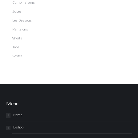
Combinaisons
Jupes
Les Dessous
Pantalons
Shorts
Tops
Vestes
Menu
Home
E-shop