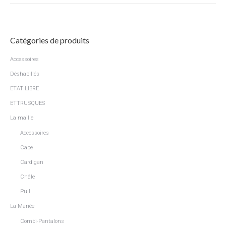
Catégories de produits
Accessoires
Déshabillés
ETAT LIBRE
ETTRUSQUES
La maille
Accessoires
Cape
Cardigan
Châle
Pull
La Mariée
Combi-Pantalons