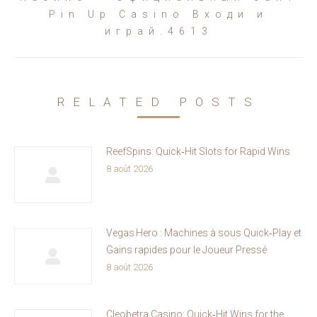
Article
Pin Up Casino Входи и
suivant
играй.4613
:
RELATED POSTS
ReefSpins: Quick‑Hit Slots for Rapid Wins
8 août 2026
Vegas Hero : Machines à sous Quick‑Play et
Gains rapides pour le Joueur Pressé
8 août 2026
Cleobetra Casino: Quick‑Hit Wins for the