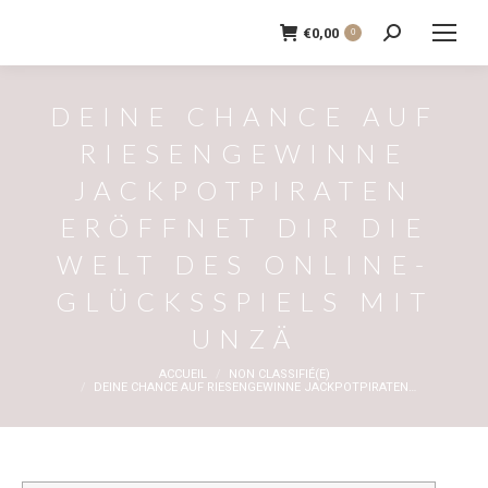
€
0,00
0
Recherche
:
DEINE CHANCE AUF
RIESENGEWINNE
JACKPOTPIRATEN
ERÖFFNET DIR DIE
WELT DES ONLINE-
GLÜCKSSPIELS MIT
UNZÄ
Vous êtes ici :
ACCUEIL
NON CLASSIFIÉ(E)
DEINE CHANCE AUF RIESENGEWINNE JACKPOTPIRATEN…