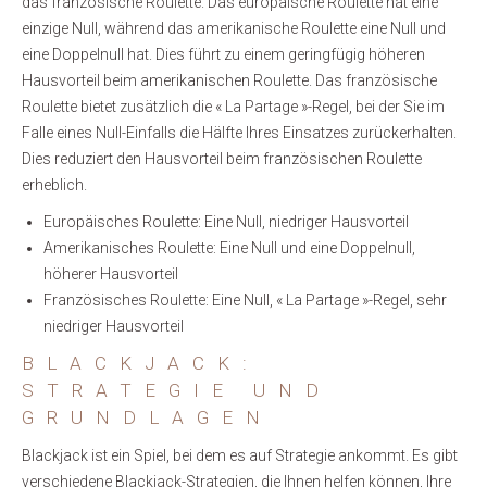
das französische Roulette. Das europäische Roulette hat eine
einzige Null, während das amerikanische Roulette eine Null und
eine Doppelnull hat. Dies führt zu einem geringfügig höheren
Hausvorteil beim amerikanischen Roulette. Das französische
Roulette bietet zusätzlich die « La Partage »-Regel, bei der Sie im
Falle eines Null-Einfalls die Hälfte Ihres Einsatzes zurückerhalten.
Dies reduziert den Hausvorteil beim französischen Roulette
erheblich.
Europäisches Roulette: Eine Null, niedriger Hausvorteil
Amerikanisches Roulette: Eine Null und eine Doppelnull,
höherer Hausvorteil
Französisches Roulette: Eine Null, « La Partage »-Regel, sehr
niedriger Hausvorteil
BLACKJACK:
STRATEGIE UND
GRUNDLAGEN
Blackjack ist ein Spiel, bei dem es auf Strategie ankommt. Es gibt
verschiedene Blackjack-Strategien, die Ihnen helfen können, Ihre