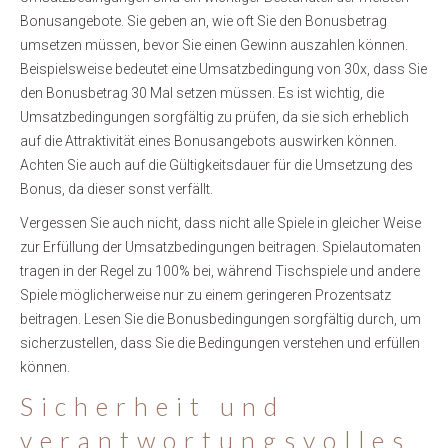
Bonusangebote. Sie geben an, wie oft Sie den Bonusbetrag
umsetzen müssen, bevor Sie einen Gewinn auszahlen können.
Beispielsweise bedeutet eine Umsatzbedingung von 30x, dass Sie
den Bonusbetrag 30 Mal setzen müssen. Es ist wichtig, die
Umsatzbedingungen sorgfältig zu prüfen, da sie sich erheblich
auf die Attraktivität eines Bonusangebots auswirken können.
Achten Sie auch auf die Gültigkeitsdauer für die Umsetzung des
Bonus, da dieser sonst verfällt.
Vergessen Sie auch nicht, dass nicht alle Spiele in gleicher Weise
zur Erfüllung der Umsatzbedingungen beitragen. Spielautomaten
tragen in der Regel zu 100% bei, während Tischspiele und andere
Spiele möglicherweise nur zu einem geringeren Prozentsatz
beitragen. Lesen Sie die Bonusbedingungen sorgfältig durch, um
sicherzustellen, dass Sie die Bedingungen verstehen und erfüllen
können.
Sicherheit und
verantwortungsvolles