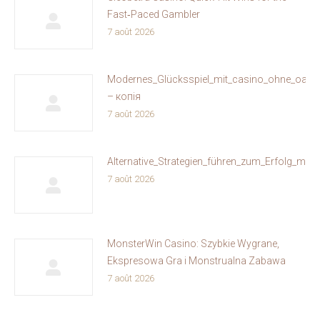
Fast‑Paced Gambler
7 août 2026
Modernes_Glücksspiel_mit_casino_ohne_oasis
– копія
7 août 2026
Alternative_Strategien_führen_zum_Erfolg_mit
7 août 2026
MonsterWin Casino: Szybkie Wygrane,
Ekspresowa Gra i Monstrualna Zabawa
7 août 2026