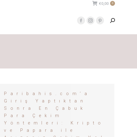
€
0,00
0
Recherche
Facebook
Instagram
Pinterest
:
page
page
page
opens
opens
opens
in
in
in
new
new
new
window
window
window
Paribahis.com’a
Giriş Yaptıktan
Sonra En Çabuk
Para Çekim
Yöntemleri: Kripto
ve Papara ile