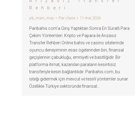
Arızasız Transfer
Rehberi
pb_main_may
Par
claire
11 mai 2026
Paribahis.com’a Giriş Yaptıktan Sonra En Süratli Para
Çekim Yöntemleri: Kripto ve Papara ile Arızasız
Transfer Rehberi Online bahis ve casino sitelerinde
oyuncu deneyiminin esas ögelerinden biri, finansal
geçişlerinin çabukluğu, emniyeti ve basitliğidir. Bir
platforma itimat, kazanılan paraların kesintisiz
transferiyle kesin bağlantılıdır. Paribahis.com, bu
isteği gidermek için mevcut ve tesirli yöntemler sunar.
Özellikle Türkiye sektöründe finansal…