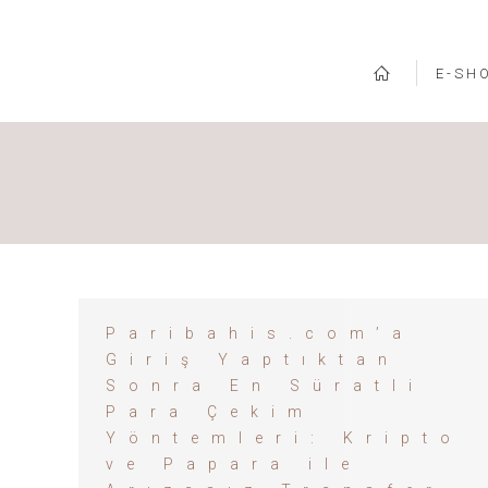
E-SH
Paribahis.com’a
Giriş Yaptıktan
Sonra En Süratli
Para Çekim
Yöntemleri: Kripto
ve Papara ile