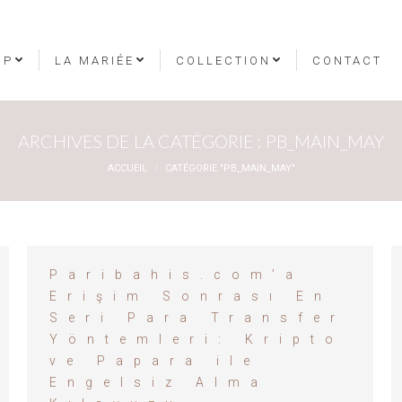
OP
LA MARIÉE
COLLECTION
CONTACT
ARCHIVES DE LA CATÉGORIE :
PB_MAIN_MAY
Vous êtes ici :
ACCUEIL
CATÉGORIE "PB_MAIN_MAY"
Paribahis.com’a
Erişim Sonrası En
Seri Para Transfer
Yöntemleri: Kripto
ve Papara ile
Engelsiz Alma