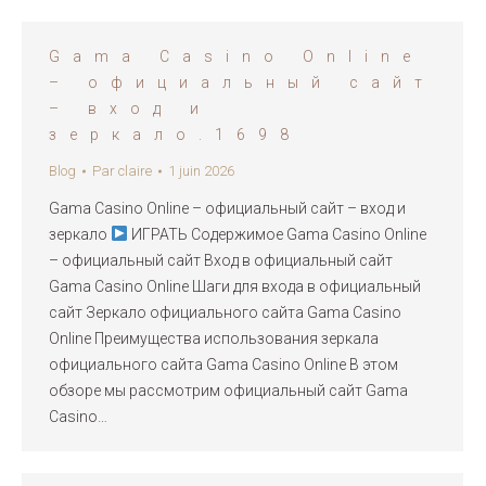
Gama Casino Online
– официальный сайт
– вход и
зеркало.1698
Blog
Par
claire
1 juin 2026
Gama Casino Online – официальный сайт – вход и
зеркало
ИГРАТЬ Содержимое Gama Casino Online
– официальный сайт Вход в официальный сайт
Gama Casino Online Шаги для входа в официальный
сайт Зеркало официального сайта Gama Casino
Online Преимущества использования зеркала
официального сайта Gama Casino Online В этом
обзоре мы рассмотрим официальный сайт Gama
Casino…