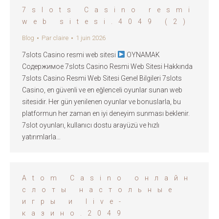
7slots Casino resmi
web sitesi.4049 (2)
Blog
Par
claire
1 juin 2026
7slots Casino resmi web sitesi
OYNAMAK
Содержимое 7slots Casino Resmi Web Sitesi Hakkında
7slots Casino Resmi Web Sitesi Genel Bilgileri 7slots
Casino, en güvenli ve en eğlenceli oyunlar sunan web
sitesidir. Her gün yenilenen oyunlar ve bonuslarla, bu
platformun her zaman en iyi deneyim sunması beklenir.
7slot oyunları, kullanıcı dostu arayüzü ve hızlı
yatırımlarla…
Atom Casino онлайн
слоты настольные
игры и live-
казино.2049