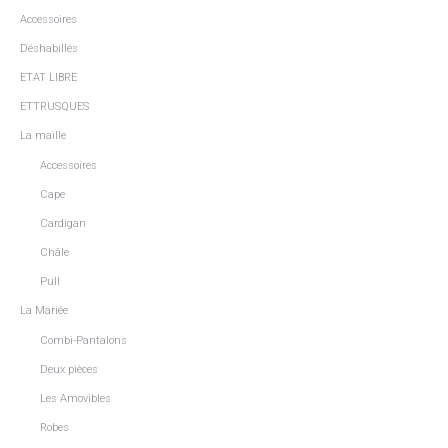
Accessoires
Déshabillés
ETAT LIBRE
ETTRUSQUES
La maille
Accessoires
Cape
Cardigan
Châle
Pull
La Mariée
Combi-Pantalons
Deux pièces
Les Amovibles
Robes