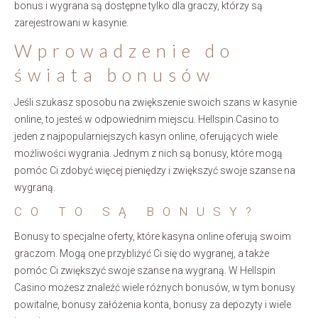
bonus i wygrana są dostępne tylko dla graczy, którzy są
zarejestrowani w kasynie.
Wprowadzenie do
świata bonusów
Jeśli szukasz sposobu na zwiększenie swoich szans w kasynie
online, to jesteś w odpowiednim miejscu. Hellspin Casino to
jeden z najpopularniejszych kasyn online, oferujących wiele
możliwości wygrania. Jednym z nich są bonusy, które mogą
pomóc Ci zdobyć więcej pieniędzy i zwiększyć swoje szanse na
wygraną.
CO TO SĄ BONUSY?
Bonusy to specjalne oferty, które kasyna online oferują swoim
graczom. Mogą one przybliżyć Ci się do wygranej, a także
pomóc Ci zwiększyć swoje szanse na wygraną. W Hellspin
Casino możesz znaleźć wiele różnych bonusów, w tym bonusy
powitalne, bonusy załóżenia konta, bonusy za depozyty i wiele