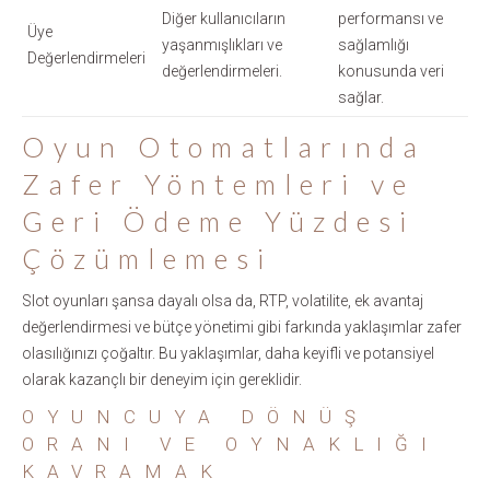
Diğer kullanıcıların
performansı ve
Üye
yaşanmışlıkları ve
sağlamlığı
Değerlendirmeleri
değerlendirmeleri.
konusunda veri
sağlar.
Oyun Otomatlarında
Zafer Yöntemleri ve
Geri Ödeme Yüzdesi
Çözümlemesi
Slot oyunları şansa dayalı olsa da, RTP, volatilite, ek avantaj
değerlendirmesi ve bütçe yönetimi gibi farkında yaklaşımlar zafer
olasılığınızı çoğaltır. Bu yaklaşımlar, daha keyifli ve potansiyel
olarak kazançlı bir deneyim için gereklidir.
OYUNCUYA DÖNÜŞ
ORANI VE OYNAKLIĞI
KAVRAMAK