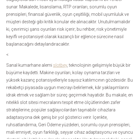
sunar. Makalede, lisanslama, RTP oranları, sorumlu oyun
prensipleri, finansal güvenlik, oyun çeşitliliği, mobil uyumluluk ve
müşteri desteği gibi kritik konular ele alınacaktır. Unutulmamalıdır
ki, çevrimiçi şans oyunları risk içerir; bu rehber, risk yönetimiyle
keyifli ve potansiyel olarak kazançlı bir eğlence sürecine nasıl
başlanacağını detaylandıracaktır.
<
Sanal kumarhane alemi
slotbey
, teknolojinin gelişimiyle büyük bir
büyüme kaydetti. Makine oyunları, kolay oynama tarzları ve
yüksek kazanç potansiyelleriyle sayısız katılımcının gözdesidir. Bu
rekabetçi piyasada uygun mecrayı belirlemek, kâr yaklaşımlarını
idrak etmek ve sağlam bir süreç geçirmek hayatidir. Bu makale, en
nitelikli slot sitesi mecralarını tespit etme ölçütlerinden zafer
stratejilerine, popüler sağlayıcılardan taşınabilir cihazlara
adaptasyona dek geniş bir yol gösterici verir. İçerikte,
ruhsatlandırma, Geri Ödeme yüzdeleri, sorumlu oyun prensipleri,
mali emniyet, oyun farklılığı, seyyar cihaz adaptasyonu ve oyuncu