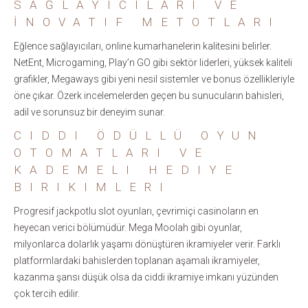
SAĞLAYICILARI VE
İNOVATIF METOTLARI
Eğlence sağlayıcıları, online kumarhanelerin kalitesini belirler.
NetEnt, Microgaming, Play’n GO gibi sektör liderleri, yüksek kaliteli
grafikler, Megaways gibi yeni nesil sistemler ve bonus özellikleriyle
öne çıkar. Özerk incelemelerden geçen bu sunucuların bahisleri,
adil ve sorunsuz bir deneyim sunar.
CIDDI ÖDÜLLÜ OYUN
OTOMATLARI VE
KADEMELI HEDIYE
BIRIKIMLERI
Progresif jackpotlu slot oyunları, çevrimiçi casinoların en
heyecan verici bölümüdür. Mega Moolah gibi oyunlar,
milyonlarca dolarlık yaşamı dönüştüren ikramiyeler verir. Farklı
platformlardaki bahislerden toplanan aşamalı ikramiyeler,
kazanma şansı düşük olsa da ciddi ikramiye imkanı yüzünden
çok tercih edilir.