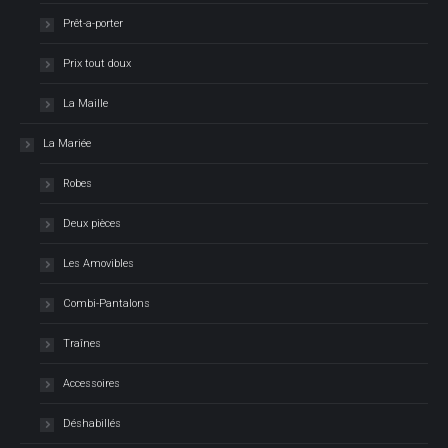
Prêt-a-porter
Prix tout doux
La Maille
La Mariée
Robes
Deux pièces
Les Amovibles
Combi-Pantalons
Traînes
Accessoires
Déshabillés