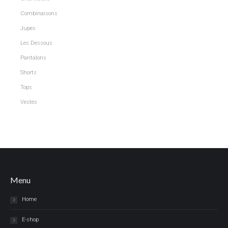
Combinaisons
Jupes
Les Dessous
Pantalons
Shorts
Tops
Vestes
Menu
Home
E-shop