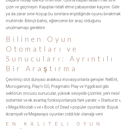
Başarılı hesap idaresi önemlidir. Oyuna başlamadan mali sınır
çizin ve geçmeyin. Kayıpları telafi etme çabasından kaçının. Gelir
ya da zarar sınırı koyup bu sınırlara erişildiğinde oyunu bırakmak
mühimdir. Bilinçli bahis, eğlencenin bir araç olduğunu
unutmamayı gerektirir.
Bilinen Oyun
Otomatları ve
Sunucuları: Ayrıntılı
Bir Araştırma
Çevrimiçi slot dünyası aralıksız inovasyonlarla genişler. NetEnt,
Microgaming, Play’n GO, Pragmatic Play ve Yggdrasil gibi
sektörün öncüsü sunucular, yüksek seviyede çizimler, yeni nesil
sistemler ve ek avantaj fonksiyonlarıyla fark yaratır. « Starburst »,
« Mega Moolah » ve « Book of Dead » popüler oyunlardır. Büyük
ikramiyeli ve Megaways oyunları ciddi kâr olanağı verir.
EN KALITELI OYUN