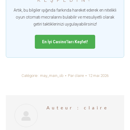
KEŞFEDIN!
Artık, bu bilgiler ışığında farkında hareket ederek en nitelikli
oyun otomatı mecralarını bulabilir ve mesuliyetli olarak
getiri taktiklerinizi uygulayabilirsiniz!
En İyi Casino’ları Keşfet!
Catégorie :
may_main_sb
Par
claire
12 mai 2026
Auteur :
claire