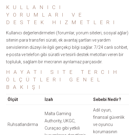
KULLANICI
YORUMLARI VE
DESTEK HIZMETLERI
Kullanıcı değerlendirmeleri (forumlar, yorum siteleri, sosyal ağlar)
sitenin para transferi sürati, ek avantaj şartları ve yardım
servislerinin düzeyi ile ilgili gerçekçi bilgi sağlar. 7/24 canlı sohbet,
e-posta ve telefon gibi süratli ve tesirli destek metotları veren bir
topluluk, sağlam bir mecranın ayrılamaz parçasıdır.
HAYATI SITE TERCIH
ÖLÇÜTLERI GENEL
BAKIŞI
Ölçüt
İzah
Sebebi Nedir?
Adil oyun,
Malta Gaming
finansal güvenlik
Authority, UKGC,
Ruhsatlandırma
ve oyuncu
Curaçao gibi yetkili
korumasının