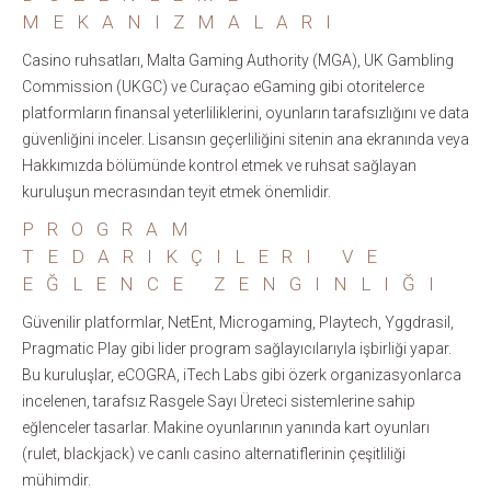
MEKANIZMALARI
Casino ruhsatları, Malta Gaming Authority (MGA), UK Gambling
Commission (UKGC) ve Curaçao eGaming gibi otoritelerce
platformların finansal yeterliliklerini, oyunların tarafsızlığını ve data
güvenliğini inceler. Lisansın geçerliliğini sitenin ana ekranında veya
Hakkımızda bölümünde kontrol etmek ve ruhsat sağlayan
kuruluşun mecrasından teyit etmek önemlidir.
PROGRAM
TEDARIKÇILERI VE
EĞLENCE ZENGINLIĞI
Güvenilir platformlar, NetEnt, Microgaming, Playtech, Yggdrasil,
Pragmatic Play gibi lider program sağlayıcılarıyla işbirliği yapar.
Bu kuruluşlar, eCOGRA, iTech Labs gibi özerk organizasyonlarca
incelenen, tarafsız Rasgele Sayı Üreteci sistemlerine sahip
eğlenceler tasarlar. Makine oyunlarının yanında kart oyunları
(rulet, blackjack) ve canlı casino alternatiflerinin çeşitliliği
mühimdir.