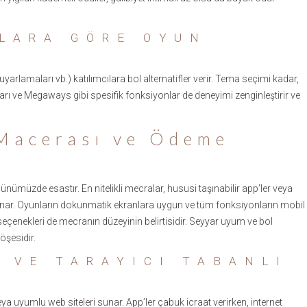
LARA GÖRE OYUN
m uyarlamaları vb.) katılımcılara bol alternatifler verir. Tema seçimi kadar,
tları ve Megaways gibi spesifik fonksiyonlar de deneyimi zenginleştirir ve
Macerası ve Ödeme
ümüzde esastır. En nitelikli mecralar, hususi taşınabilir app’ler veya
 sunar. Oyunların dokunmatik ekranlara uygun ve tüm fonksiyonların mobil
seçenekleri de mecranın düzeyinin belirtisidir. Seyyar uyum ve bol
şesidir.
 VE TARAYICI TABANLI
eya uyumlu web siteleri sunar. App’ler çabuk icraat verirken, internet