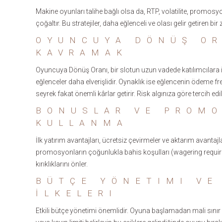
Makine oyunları talihe bağlı olsa da, RTP, volatilite, promosy
çoğaltır. Bu stratejiler, daha eğlenceli ve olası gelir getiren b
OYUNCUYA DÖNÜŞ OR
KAVRAMAK
Oyuncuya Dönüş Oranı, bir slotun uzun vadede katılımcılara 
eğlenceler daha elverişlidir. Oynaklık ise eğlencenin ödeme fr
seyrek fakat önemli kârlar getirir. Risk algınıza göre tercih edil
BONUSLAR VE PROMO
KULLANMA
İlk yatırım avantajları, ücretsiz çevirmeler ve aktarım avantaj
promosyonların çoğunlukla bahis koşulları (wagering requireme
kırıklıklarını önler.
BÜTÇE YÖNETIMI VE
İLKELERI
Etkili bütçe yönetimi önemlidir. Oyuna başlamadan mali sınır