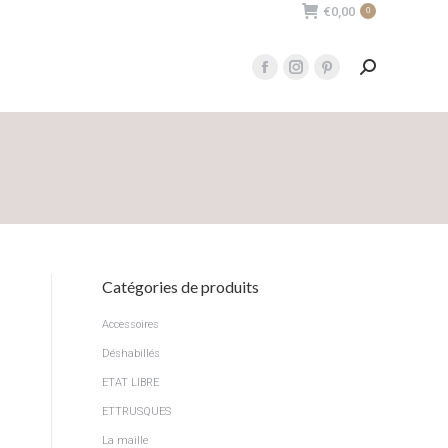
€
0,00
0
Recherche
Facebook
Instagram
Pinterest
:
page
page
page
opens
opens
opens
in
in
in
new
new
new
window
window
window
Catégories de produits
Accessoires
Déshabillés
ETAT LIBRE
ETTRUSQUES
La maille