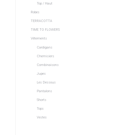
Top / Haut
Robes
TERRACOTTA
TIME TO FLOWERS
Vêtements
Cardigans
Chemisiers
Combinaisons
Jupes
Les Dessous
Pantalons
Shorts
Tops
Vestes