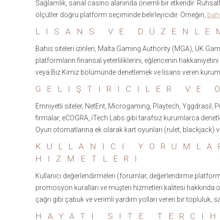
Sağlamlık, sanal casino alanında önemli bir etkendir. Ruhsatlar,
ölçütler doğru platform seçiminde belirleyicidir. Örneğin,
bah
LISANS VE DÜZENLE
Bahis siteleri izinleri, Malta Gaming Authority (MGA), UK G
platformların finansal yeterliliklerini, eğlencenin hakkaniyeti
veya Biz Kimiz bölümünde denetlemek ve lisans veren kurum
GELIŞTIRICILER VE 
Emniyetli siteler, NetEnt, Microgaming, Playtech, Yggdrasil, Pr
firmalar, eCOGRA, iTech Labs gibi tarafsız kurumlarca denetle
Oyun otomatlarına ek olarak kart oyunları (rulet, blackjack) ve c
KULLANICI YORUMLA
HIZMETLERI
Kullanıcı değerlendirmeleri (forumlar, değerlendirme platformla
promosyon kuralları ve müşteri hizmetleri kalitesi hakkında o
çağrı gibi çabuk ve verimli yardım yolları veren bir topluluk,
HAYATI SITE TERCI