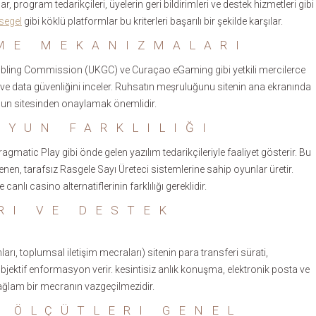
 program tedarikçileri, üyelerin geri bildirimleri ve destek hizmetleri gibi
segel
gibi köklü platformlar bu kriterleri başarılı bir şekilde karşılar.
ME MEKANIZMALARI
ambling Commission (UKGC) ve Curaçao eGaming gibi yetkili mercilerce
ni ve data güvenliğini inceler. Ruhsatın meşruluğunu sitenin ana ekranında
un sitesinden onaylamak önemlidir.
OYUN FARKLILIĞI
agmatic Play gibi önde gelen yazılım tedarikçileriyle faaliyet gösterir. Bu
nen, tarafsız Rasgele Sayı Üreteci sistemlerine sahip oyunlar üretir.
anlı casino alternatiflerinin farklılığı gereklidir.
RI VE DESTEK
rı, toplumsal iletişim mecraları) sitenin para transferi sürati,
bjektif enformasyon verir. kesintisiz anlık konuşma, elektronik posta ve
 sağlam bir mecranın vazgeçilmezidir.
H ÖLÇÜTLERI GENEL