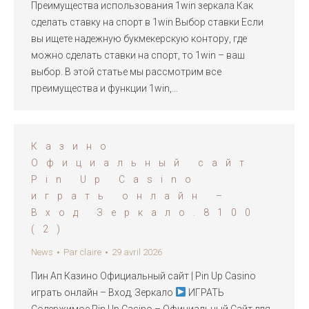
Преимущества использования 1win зеркала Как
сделать ставку на спорт в 1win Выбор ставки Если
вы ищете надежную букмекерскую контору, где
можно сделать ставки на спорт, то 1win – ваш
выбор. В этой статье мы рассмотрим все
преимущества и функции 1win,…
Казино
Официальный сайт
Pin Up Casino
играть онлайн –
Вход Зеркало.8100
(2)
News
Par
claire
29 avril 2026
Пин Ап Казино Официальный сайт | Pin Up Casino
играть онлайн – Вход, Зеркало
ИГРАТЬ