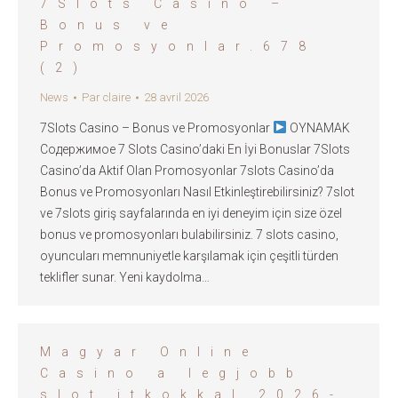
7Slots Casino –
Bonus ve
Promosyonlar.678
(2)
News
Par
claire
28 avril 2026
7Slots Casino – Bonus ve Promosyonlar
OYNAMAK
Содержимое 7 Slots Casino’daki En İyi Bonuslar 7Slots
Casino’da Aktif Olan Promosyonlar 7slots Casino’da
Bonus ve Promosyonları Nasıl Etkinleştirebilirsiniz? 7slot
ve 7slots giriş sayfalarında en iyi deneyim için size özel
bonus ve promosyonları bulabilirsiniz. 7 slots casino,
oyuncuları memnuniyetle karşılamak için çeşitli türden
teklifler sunar. Yeni kaydolma…
Magyar Online
Casino a legjobb
slot jtkokkal 2026-