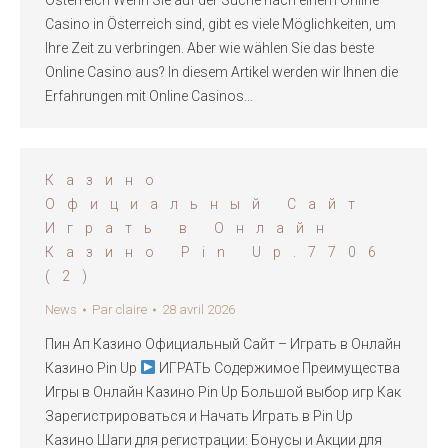
Österreich Wenn Sie auf der Suche nach einem Online
Casino in Österreich sind, gibt es viele Möglichkeiten, um
Ihre Zeit zu verbringen. Aber wie wählen Sie das beste
Online Casino aus? In diesem Artikel werden wir Ihnen die
Erfahrungen mit Online Casinos…
Казино
Официальный Сайт
Играть в Онлайн
Казино Pin Up.7706
(2)
News
Par
claire
28 avril 2026
Пин Ап Казино Официальный Сайт – Играть в Онлайн
Казино Pin Up
ИГРАТЬ Содержимое Преимущества
Игры в Онлайн Казино Pin Up Большой выбор игр Как
Зарегистрироваться и Начать Играть в Pin Up
Казино Шаги для регистрации: Бонусы и Акции для