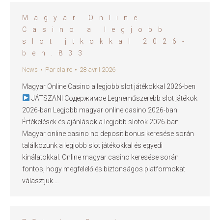
Magyar Online
Casino a legjobb
slot jtkokkal 2026-
ben.833
News
Par
claire
28 avril 2026
Magyar Online Casino a legjobb slot játékokkal 2026-ben
JÁTSZANI Содержимое Legneműszerebb slot játékok
2026-ban Legjobb magyar online casino 2026-ban
Értékelések és ajánlások a legjobb slotok 2026-ban
Magyar online casino no deposit bonus keresése során
találkozunk a legjobb slot játékokkal és egyedi
kínálatokkal. Online magyar casino keresése során
fontos, hogy megfelelő és biztonságos platformokat
választjuk.…