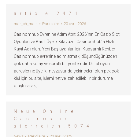
article_2471
mar_ch_main
Par
claire
20 avril 2026
Casinomhub Evrenine Adım Atın: 2026’nın En Cazip Slot
Oyunları ve Basit Üyelik Kılavuzu! Casinomhub’a Hızlı
Kayıt Adımları: Yeni Başlayanlar İçin Kapsamlı Rehber
Casinomhub evrenine adım atmak, düşündüğünüzden
çok daha kolay ve süratli bir yöntemdir. Dijital oyun
adreslerine üyelik mevzusunda çekinceleri olan pek çok
kişi için bu site, işlemi net ve izah edilebilir bir duruma
oluşturarak,…
Neue Online
Casinos in
sterreich.5074
News
Par
claire
20 avril 2026