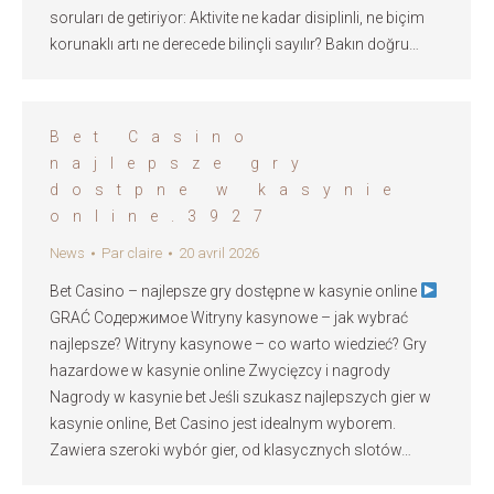
soruları de getiriyor: Aktivite ne kadar disiplinli, ne biçim
korunaklı artı ne derecede bilinçli sayılır? Bakın doğru…
Bet Casino
najlepsze gry
dostpne w kasynie
online.3927
News
Par
claire
20 avril 2026
Bet Casino – najlepsze gry dostępne w kasynie online
GRAĆ Содержимое Witryny kasynowe – jak wybrać
najlepsze? Witryny kasynowe – co warto wiedzieć? Gry
hazardowe w kasynie online Zwycięzcy i nagrody
Nagrody w kasynie bet Jeśli szukasz najlepszych gier w
kasynie online, Bet Casino jest idealnym wyborem.
Zawiera szeroki wybór gier, od klasycznych slotów…