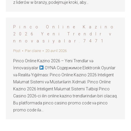
z liderów w branży, podejmuje kroki, aby…
Pinco Online Kazino
2026 Yeni Trendlr v
nnovasiyalar.7471
Post
Par
claire
20 avril 2026
Pinco Online Kazino 2026 – Yeni Trendlər və
İnnovasiyalar
OYNA Содержимое Elektronik Oyunlar
və Realitə Yığılması: Pinco Online Kazino 2026 Inteligent
Məlumat Sistemi və Müstərilərin Xidməti: Pinco Online
Kazino 2026 Inteligent Məlumat Sistemi Tətbiqi Pinco
Casino 2026-ci ilin online kazino trendlərindən biri olacaq.
Bu platformada pinco casino promo code və pinco
promo code ilə…