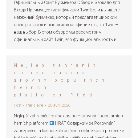
Официальный Сайт Букмекера Обзор и Зеркало для
Входа Преимущества и функции 1win Если вы ищете
надежный букмекер, который предлагает широкий
спектр ставок и высокие коэффициенты, то 1win –
ваш выбор. В этом обзоре мы рассмотрим
официальный сайт 1win, его функциональность и…
Nejlep zahranin
online casino
srovnn populrnch
hernch
platforem.1068
Post
Par
claire
20 avril 2026
Nejlepší zahraniční online casino – srovnání populárních
herních platforem
HRÁT Содержимое Porovnání
zabezpečení a licencí zahraničních online kasin pro české