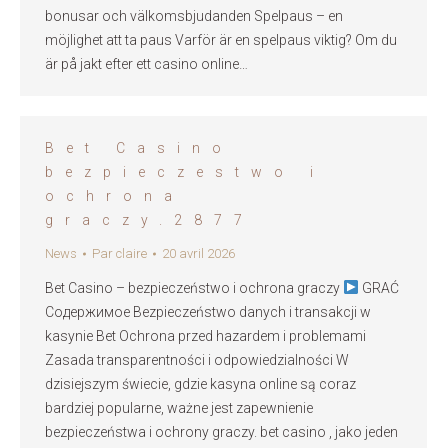
bonusar och välkomsbjudanden Spelpaus – en
möjlighet att ta paus Varför är en spelpaus viktig? Om du
är på jakt efter ett casino online…
Bet Casino
bezpieczestwo i
ochrona
graczy.2877
News
Par
claire
20 avril 2026
Bet Casino – bezpieczeństwo i ochrona graczy
GRAĆ
Содержимое Bezpieczeństwo danych i transakcji w
kasynie Bet Ochrona przed hazardem i problemami
Zasada transparentności i odpowiedzialności W
dzisiejszym świecie, gdzie kasyna online są coraz
bardziej popularne, ważne jest zapewnienie
bezpieczeństwa i ochrony graczy. bet casino , jako jeden