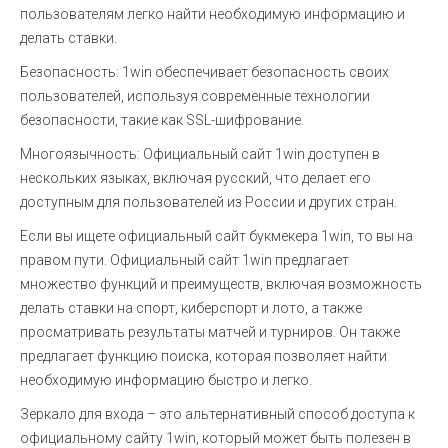
пользователям легко найти необходимую информацию и
делать ставки.
Безопасность: 1win обеспечивает безопасность своих
пользователей, используя современные технологии
безопасности, такие как SSL-шифрование.
Многоязычность: Официальный сайт 1win доступен в
нескольких языках, включая русский, что делает его
доступным для пользователей из России и других стран.
Если вы ищете официальный сайт букмекера 1win, то вы на
правом пути. Официальный сайт 1win предлагает
множество функций и преимуществ, включая возможность
делать ставки на спорт, киберспорт и лото, а также
просматривать результаты матчей и турниров. Он также
предлагает функцию поиска, которая позволяет найти
необходимую информацию быстро и легко.
Зеркало для входа – это альтернативный способ доступа к
официальному сайту 1win, который может быть полезен в