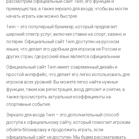
рассмотрим официальный сайт 1win, его функции и
преимущества, а также зеркало для входа, чтобы вы могли
начать играть как можно быстрее.
1win – это популярный букмекер, который предлагает
широкий спектр услуг, включая ставки на спорт, казино и
лотереи. Официальный сайт 1win доступен на русском
языке, что делает его удобным для игроков из России и
других стран, где русский язык является официальным.
Официальный сайт 1win имеет современный дизайн и
простой интерфейс, что делает его легко использовать для
игроков всех уровней. Вы можете легко найти нужные
функции, такие как регистрация, вход, депозит и снятие, а
также просмотреть актуальные коэффициенты на
спортивные события.
Зеркало для входа 1win – это дополнительный способ
доступа к официальному сайту, который помогает игрокам
обойти блокировку и продолжить играть, если
официальный сайт не доступен. Мы будем рассматривать