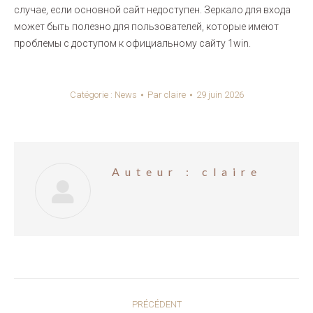
случае, если основной сайт недоступен. Зеркало для входа
может быть полезно для пользователей, которые имеют
проблемы с доступом к официальному сайту 1win.
Catégorie :
News
Par
claire
29 juin 2026
Auteur :
claire
Navigation
PRÉCÉDENT