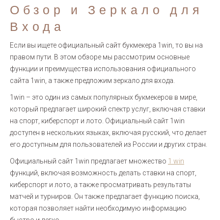
Обзор и Зеркало для
Входа
Если вы ищете официальный сайт букмекера 1win, то вы на
правом пути. В этом обзоре мы рассмотрим основные
функции и преимущества использования официального
сайта 1win, а также предложим зеркало для входа.
1win – это один из самых популярных букмекеров в мире,
который предлагает широкий спектр услуг, включая ставки
на спорт, киберспорт и лото. Официальный сайт 1win
доступен в нескольких языках, включая русский, что делает
его доступным для пользователей из России и других стран.
Официальный сайт 1win предлагает множество
1 win
функций, включая возможность делать ставки на спорт,
киберспорт и лото, а также просматривать результаты
матчей и турниров. Он также предлагает функцию поиска,
которая позволяет найти необходимую информацию