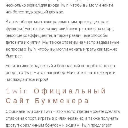
несколько зеркал для входа 1win, чтобы вы могли найти
наиболее подходящий для вас.
В этом обзоре мы также рассмотрим преимущества и
функции 1win, включая широкий спектр ставок на спорт,
высокие коэффициенты, а также различные способы
депозита и снятия. Мы также ответим на часто задаваемые
вопросы о 1win, чтобы вы могли начать играть как можно
быстрее.
Если вы ищете надежный и безопасный способ ставок на
спорт, то 1win – это ваш выбор. Начните играть сегодня и
наслаждайтесь игрой!
1win Официальный
Сайт Букмекера
Официальный сайт 1win – это место, где вы можете сделать
ставки на спорт, играть в онлайн-казино, а также получать
доступ к различным бонусам и акциям. 1win предлагает