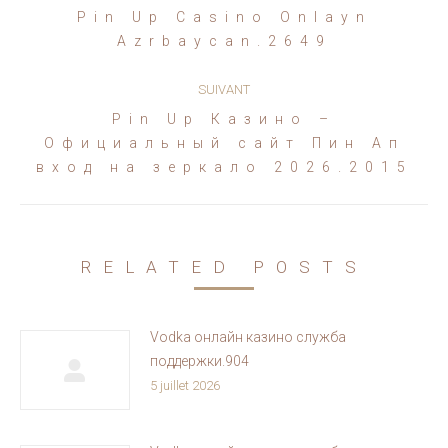
article
Pin Up Casino Onlayn
Article
Azrbaycan.2649
précédent
:
SUIVANT
Pin Up Казино –
Article
Официальный сайт Пин Ап
suivant
вход на зеркало 2026.2015
:
RELATED POSTS
Vodka онлайн казино служба
поддержки.904
5 juillet 2026