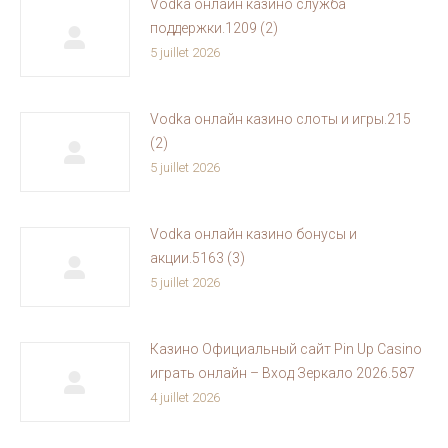
Vodka онлайн казино служба
поддержки.1209 (2)
5 juillet 2026
Vodka онлайн казино слоты и игры.215
(2)
5 juillet 2026
Vodka онлайн казино бонусы и
акции.5163 (3)
5 juillet 2026
Казино Официальный сайт Pin Up Casino
играть онлайн – Вход Зеркало 2026.587
4 juillet 2026