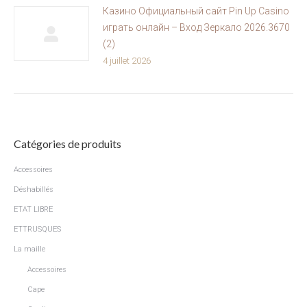
Казино Официальный сайт Pin Up Casino
играть онлайн – Вход Зеркало 2026.3670
(2)
4 juillet 2026
Catégories de produits
Accessoires
Déshabillés
ETAT LIBRE
ETTRUSQUES
La maille
Accessoires
Cape