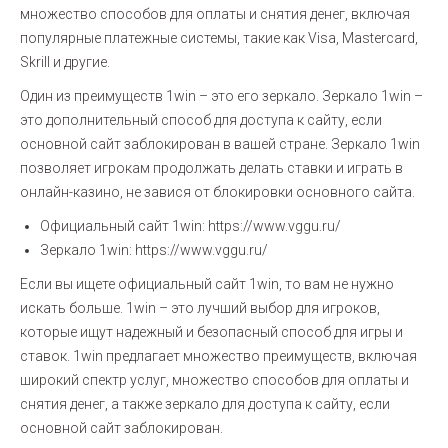
множество способов для оплаты и снятия денег, включая
популярные платежные системы, такие как Visa, Mastercard,
Skrill и другие.
Один из преимуществ 1win – это его зеркало. Зеркало 1win –
это дополнительный способ для доступа к сайту, если
основной сайт заблокирован в вашей стране. Зеркало 1win
позволяет игрокам продолжать делать ставки и играть в
онлайн-казино, не завися от блокировки основного сайта.
Официальный сайт 1win: https://www.vggu.ru/
Зеркало 1win: https://www.vggu.ru/
Если вы ищете официальный сайт 1win, то вам не нужно
искать больше. 1win – это лучший выбор для игроков,
которые ищут надежный и безопасный способ для игры и
ставок. 1win предлагает множество преимуществ, включая
широкий спектр услуг, множество способов для оплаты и
снятия денег, а также зеркало для доступа к сайту, если
основной сайт заблокирован.