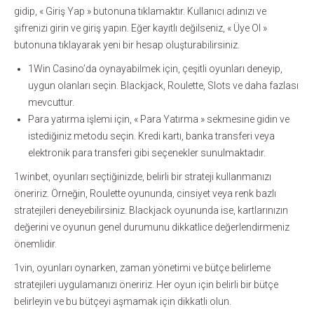
gidip, « Giriş Yap » butonuna tıklamaktır. Kullanıcı adınızı ve
şifrenizi girin ve giriş yapın. Eğer kayıtlı değilseniz, « Üye Ol »
butonuna tıklayarak yeni bir hesap oluşturabilirsiniz.
1Win Casino’da oynayabilmek için, çeşitli oyunları deneyip,
uygun olanları seçin. Blackjack, Roulette, Slots ve daha fazlası
mevcuttur.
Para yatırma işlemi için, « Para Yatırma » sekmesine gidin ve
istediğiniz metodu seçin. Kredi kartı, banka transferi veya
elektronik para transferi gibi seçenekler sunulmaktadır.
1winbet, oyunları seçtiğinizde, belirli bir strateji kullanmanızı
öneririz. Örneğin, Roulette oyununda, cinsiyet veya renk bazlı
stratejileri deneyebilirsiniz. Blackjack oyununda ise, kartlarınızın
değerini ve oyunun genel durumunu dikkatlice değerlendirmeniz
önemlidir.
1vin, oyunları oynarken, zaman yönetimi ve bütçe belirleme
stratejileri uygulamanızı öneririz. Her oyun için belirli bir bütçe
belirleyin ve bu bütçeyi aşmamak için dikkatli olun.