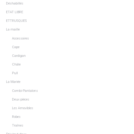
Déshabillés
ETAT LIBRE
ETTRUSQUES
La maille
Accessoires
Cape
Cardigan
Châle
Pull
La Mariée
Combi-Pantalons
Deux pièces
Les Amovibles
Robes
Traînes