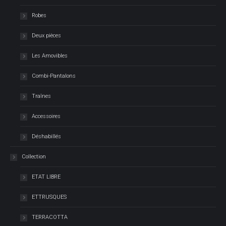
Robes
Deux pièces
Les Amovibles
Combi-Pantalons
Traînes
Accessoires
Déshabillés
Collection
ETAT LIBRE
ETTRUSQUES
TERRACOTTA