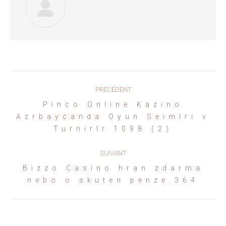
Navigation
PRÉCÉDENT
article
Pinco Online Kazino
Article
Azrbaycanda Oyun Seimlri v
précédent
Turnirlr.1098 (2)
:
SUIVANT
Bizzo Casino hran zdarma
Article
nebo o skuten penze.364
suivant
: