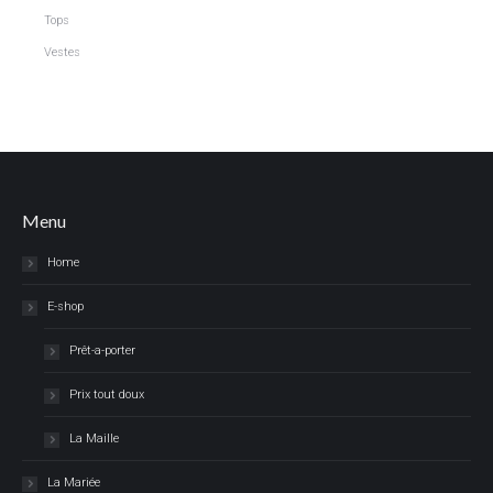
Tops
Vestes
Menu
Home
E-shop
Prêt-a-porter
Prix tout doux
La Maille
La Mariée