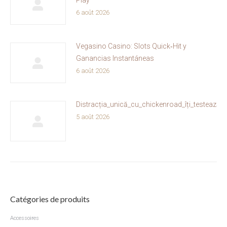
Play
6 août 2026
Vegasino Casino: Slots Quick‑Hit y
Ganancias Instantáneas
6 août 2026
Distracția_unică_cu_chickenroad_îți_testează_
5 août 2026
Catégories de produits
Accessoires