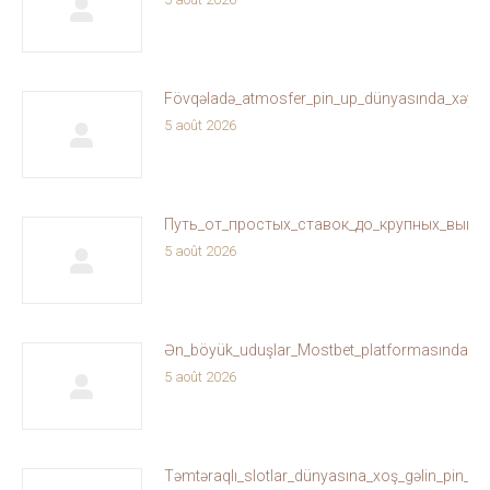
Fövqəladə_atmosfer_pin_up_dünyasında_xəyallar
5 août 2026
Путь_от_простых_ставок_до_крупных_выиг
5 août 2026
Ən_böyük_uduşlar_Mostbet_platformasında_sizi
5 août 2026
Təmtəraqlı_slotlar_dünyasına_xoş_gəlin_pin_u