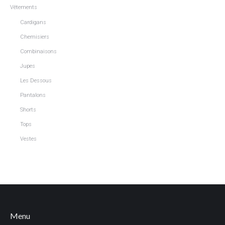
Vêtements
Cardigans
Chemisiers
Combinaisons
Jupes
Les Dessous
Pantalons
Shorts
Tops
Vestes
Menu