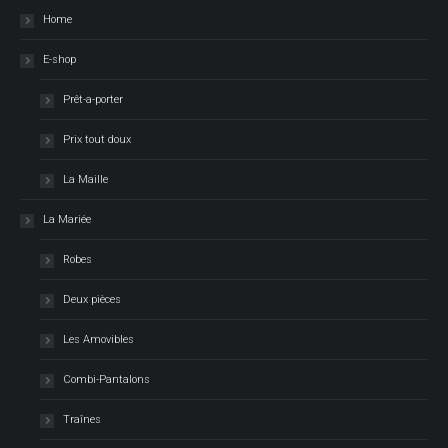
Home
E-shop
Prêt-a-porter
Prix tout doux
La Maille
La Mariée
Robes
Deux pièces
Les Amovibles
Combi-Pantalons
Traînes