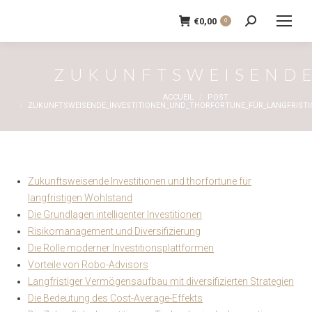
€
0,00
0
Recherche
:
ZUKUNFTSWEISENDE
Vous êtes ici :
ACCUEIL
POST
ZUKUNFTSWEISENDE_INVESTITIONEN_UND_THORFORTUNE_FÜR_LANGFRIST
Zukunftsweisende Investitionen und thorfortune für
langfristigen Wohlstand
Die Grundlagen intelligenter Investitionen
Risikomanagement und Diversifizierung
Die Rolle moderner Investitionsplattformen
Vorteile von Robo-Advisors
Langfristiger Vermögensaufbau mit diversifizierten Strategien
Die Bedeutung des Cost-Average-Effekts