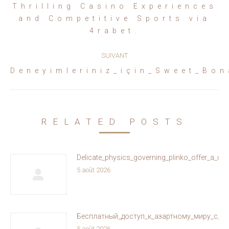
Thrilling Casino Experiences
Article
and Competitive Sports via
précédent
4rabet.
:
SUIVANT
Article
Deneyimleriniz_için_Sweet_Bo
suivant
:
RELATED POSTS
Delicate_physics_governing_plinko_offer_a_un
5 août 2026
Бесплатный_доступ_к_азартному_миру_с_ol
5 août 2026