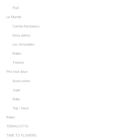
Pull
La Mariée
Combi-Pantalons
Deux pièces
Les Amovibles
Robes
Traînes
Prix tout doux
Accessoires
Jupe
Robe
Top / Haut
Robes
TERRACOTTA
TIME TO FLOWERS