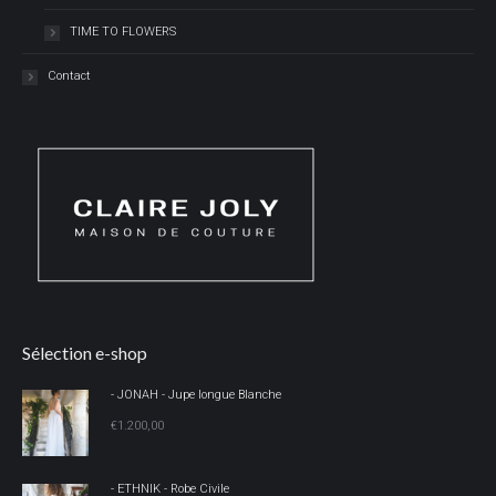
TIME TO FLOWERS
Contact
Sélection e-shop
- JONAH - Jupe longue Blanche
€
1.200,00
- ETHNIK - Robe Civile