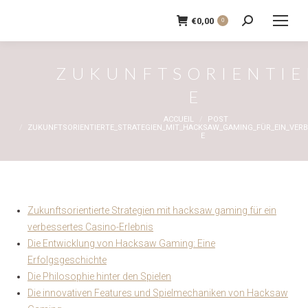
€
0,00
0
Recherche
:
ZUKUNFTSORIENTIE
E
Vous êtes ici :
ACCUEIL
POST
ZUKUNFTSORIENTIERTE_STRATEGIEN_MIT_HACKSAW_GAMING_FÜR_EIN_VERB
E
Zukunftsorientierte Strategien mit hacksaw gaming für ein
verbessertes Casino-Erlebnis
Die Entwicklung von Hacksaw Gaming: Eine
Erfolgsgeschichte
Die Philosophie hinter den Spielen
Die innovativen Features und Spielmechaniken von Hacksaw