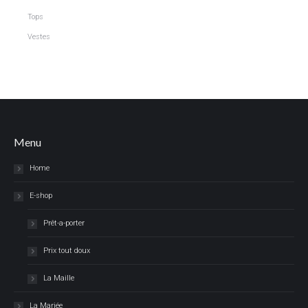
Tops
Vestes
Menu
Home
E-shop
Prêt-a-porter
Prix tout doux
La Maille
La Mariée