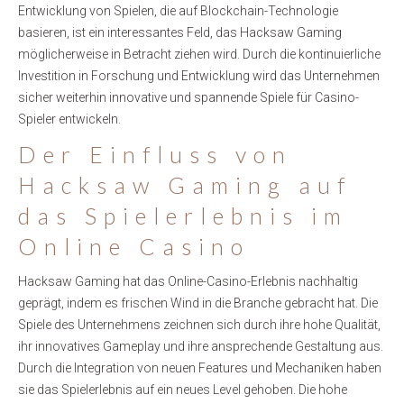
Entwicklung von Spielen, die auf Blockchain-Technologie
basieren, ist ein interessantes Feld, das Hacksaw Gaming
möglicherweise in Betracht ziehen wird. Durch die kontinuierliche
Investition in Forschung und Entwicklung wird das Unternehmen
sicher weiterhin innovative und spannende Spiele für Casino-
Spieler entwickeln.
Der Einfluss von
Hacksaw Gaming auf
das Spielerlebnis im
Online Casino
Hacksaw Gaming hat das Online-Casino-Erlebnis nachhaltig
geprägt, indem es frischen Wind in die Branche gebracht hat. Die
Spiele des Unternehmens zeichnen sich durch ihre hohe Qualität,
ihr innovatives Gameplay und ihre ansprechende Gestaltung aus.
Durch die Integration von neuen Features und Mechaniken haben
sie das Spielerlebnis auf ein neues Level gehoben. Die hohe