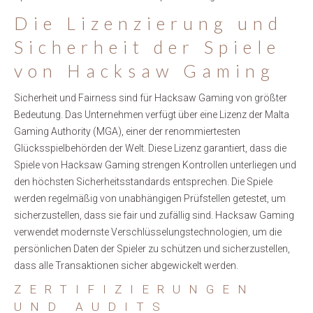
Die Lizenzierung und
Sicherheit der Spiele
von Hacksaw Gaming
Sicherheit und Fairness sind für Hacksaw Gaming von größter
Bedeutung. Das Unternehmen verfügt über eine Lizenz der Malta
Gaming Authority (MGA), einer der renommiertesten
Glücksspielbehörden der Welt. Diese Lizenz garantiert, dass die
Spiele von Hacksaw Gaming strengen Kontrollen unterliegen und
den höchsten Sicherheitsstandards entsprechen. Die Spiele
werden regelmäßig von unabhängigen Prüfstellen getestet, um
sicherzustellen, dass sie fair und zufällig sind. Hacksaw Gaming
verwendet modernste Verschlüsselungstechnologien, um die
persönlichen Daten der Spieler zu schützen und sicherzustellen,
dass alle Transaktionen sicher abgewickelt werden.
ZERTIFIZIERUNGEN
UND AUDITS