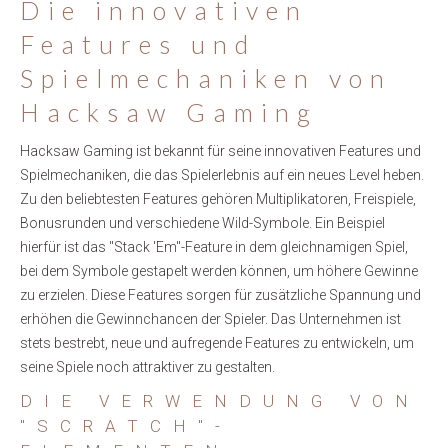
Die innovativen
Features und
Spielmechaniken von
Hacksaw Gaming
Hacksaw Gaming ist bekannt für seine innovativen Features und
Spielmechaniken, die das Spielerlebnis auf ein neues Level heben.
Zu den beliebtesten Features gehören Multiplikatoren, Freispiele,
Bonusrunden und verschiedene Wild-Symbole. Ein Beispiel
hierfür ist das "Stack 'Em"-Feature in dem gleichnamigen Spiel,
bei dem Symbole gestapelt werden können, um höhere Gewinne
zu erzielen. Diese Features sorgen für zusätzliche Spannung und
erhöhen die Gewinnchancen der Spieler. Das Unternehmen ist
stets bestrebt, neue und aufregende Features zu entwickeln, um
seine Spiele noch attraktiver zu gestalten.
DIE VERWENDUNG VON
"SCRATCH"-