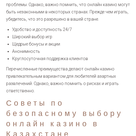
проблемы. Однако, важно помнить, что онлайн казино могут
быть незаконными в некоторых странах. Прежде чем играть,
убедитесь, что это разрешено в вашей стране.
Удобство и доступность 24/7
Широкий выбор игр
Щедрые бонусы и акции
Анонимность
Круглосуточная поддержка клиентов
Перечисленные преимущества делают онлайн казино
привлекательным вариантом для любителей азартных
развлечений. Однако, важно помнить о рисках и играть
ответственно.
Советы по
безопасному выбору
онлайн казино в
Казахстане