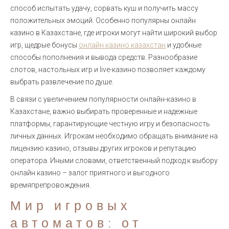
способ испытать удачу, сорвать куш и получить массу
положительных эмоций. Особенно популярны онлайн
казино в Казахстане, где игроки могут найти широкий выбор
игр, щедрые бонусы
онлайн казино казахстан
и удобные
способы пополнения и вывода средств. Разнообразие
слотов, настольных игр и live-казино позволяет каждому
выбрать развлечение по душе.
В связи с увеличением популярности онлайн-казино в
Казахстане, важно выбирать проверенные и надежные
платформы, гарантирующие честную игру и безопасность
личных данных. Игрокам необходимо обращать внимание на
лицензию казино, отзывы других игроков и репутацию
оператора. Иными словами, ответственный подход к выбору
онлайн казино – залог приятного и выгодного
времяпрепровождения.
Мир игровых
автоматов: от