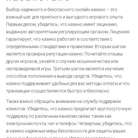
Выбор надежного и безопасного онлайн казино – это
важный шаг для приятного и выгодного игрового опыта.
Первым делом, убедитесь, что казино имеет лицензию,
выданную авторитетным регулирующим органом. Лицензия
гарантирует, что казино работает в соответствии с
определенными стандартами и правилами. Вторым шагом
является проверка репутации казино. Почитайте отзывы
других игроков, узнайте о случаях мошенничества или
несправедливой игры. Третьим шагом является изучение
способов пополнения и вывода средств. Убедитесь, что
казино поддерживает удобные для вас методы оплаты и что
транзакции осуществляются быстро и безопасно.
Также важно обращать внимание на службу поддержки
клиентов. Убедитесь, что казино предлагает круглосуточную
поддержку по различным каналам связи, таким как
электронная почта, чат и телефон. Четвертым, убедитесь, что
в казино надежные меры безопасности для защиты ваших