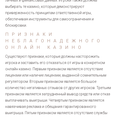
личных и финансовых данных. Игроки также должны
выбирать те казино, которые демонстрируют
приверженность принципам ответственной игры,
обеспечивая инструменты для самоограничения и
блокировки.
ПРИЗНАКИ
НЕБЛАГОНАДЕЖНОГО
ОНЛАЙН КАЗИНО
Существуют признаки, которые должны насторожить
игрока и заставить его отказаться от игры в конкретном
онлайн казино. Первым признаком является отсутствие
лицензии или наличие лицензии, выданной сомнительным
регулятором. Вторым признаком является большое
количество негативных отзывов от других игроков. Третьим
признаком является затрудненный вывод средств или отказ
выплачивать выигрыши. Четвертым признаком является
навязчивая реклама и обещания гарантированного
выигрыша. Пятым признаком является отсутствие службы