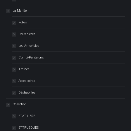
La Mariée
Robes
Deux pièces
Les Amovibles
Combi-Pantalons
Traînes
Accessoires
Déshabillés
Collection
ETAT LIBRE
ETTRUSQUES