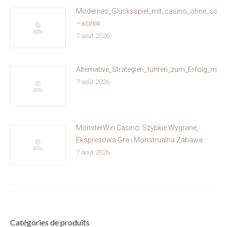
Modernes_Glücksspiel_mit_casino_ohne_oasis
– копія
7 août 2026
Alternative_Strategien_führen_zum_Erfolg_mit
7 août 2026
MonsterWin Casino: Szybkie Wygrane,
Ekspresowa Gra i Monstrualna Zabawa
7 août 2026
Catégories de produits