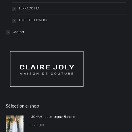
TERRACOTTA
TIME TO FLOWERS
Contact
Sélection e-shop
- JONAH - Jupe longue Blanche
€
1.200,00