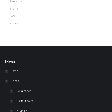
Pantalons
Shorts
Tops
Vestes
Menu
Home
E-shop
Prêt-a-porter
Prix tout doux
La Maille