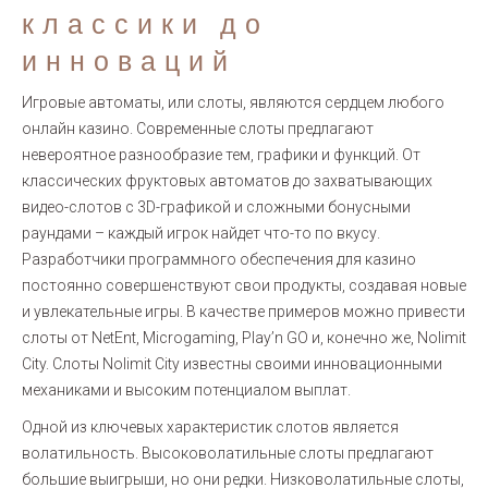
классики до
инноваций
Игровые автоматы, или слоты, являются сердцем любого
онлайн казино. Современные слоты предлагают
невероятное разнообразие тем, графики и функций. От
классических фруктовых автоматов до захватывающих
видео-слотов с 3D-графикой и сложными бонусными
раундами – каждый игрок найдет что-то по вкусу.
Разработчики программного обеспечения для казино
постоянно совершенствуют свои продукты, создавая новые
и увлекательные игры. В качестве примеров можно привести
слоты от NetEnt, Microgaming, Play’n GO и, конечно же, Nolimit
City. Слоты Nolimit City известны своими инновационными
механиками и высоким потенциалом выплат.
Одной из ключевых характеристик слотов является
волатильность. Высоковолатильные слоты предлагают
большие выигрыши, но они редки. Низковолатильные слоты,