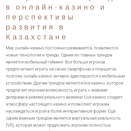
в онлайн-казино и
перспективы
развития в
Казахстане
Мир онлайн-казино постоянно развивается, появляются
новые технологии и тренды. Одним из главных трендов
является мобильный гейминг. Все больше игроков
предпочитают играть на своих смартфонах и планшетах,
поэтому онлайн казино активно адаптируются к мобильным
устройствам. Другим трендом является live-казино, которое
предлагает игрокам возможность играть с живыми
дилерами в режиме реального времени. Live-казино создает
атмосферу настоящего казино и позволяет игрокам
наслаждаться игрой в более интерактивной форме. Еще
одним важным трендом является виртуальная реальность
(VR), которая может предложить игрокам полностью