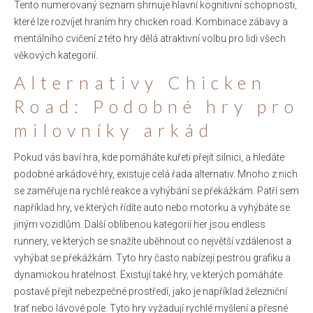
Tento numerovaný seznam shrnuje hlavní kognitivní schopnosti,
které lze rozvíjet hraním hry chicken road. Kombinace zábavy a
mentálního cvičení z této hry dělá atraktivní volbu pro lidi všech
věkových kategorií.
Alternativy Chicken
Road: Podobné hry pro
milovníky arkád
Pokud vás baví hra, kde pomáháte kuřeti přejít silnici, a hledáte
podobné arkádové hry, existuje celá řada alternativ. Mnoho z nich
se zaměřuje na rychlé reakce a vyhýbání se překážkám. Patří sem
například hry, ve kterých řídíte auto nebo motorku a vyhýbáte se
jiným vozidlům. Další oblíbenou kategorií her jsou endless
runnery, ve kterých se snažíte uběhnout co největší vzdálenost a
vyhýbat se překážkám. Tyto hry často nabízejí pestrou grafiku a
dynamickou hratelnost. Existují také hry, ve kterých pomáháte
postavě přejít nebezpečné prostředí, jako je například železniční
trať nebo lávové pole. Tyto hry vyžadují rychlé myšlení a přesné