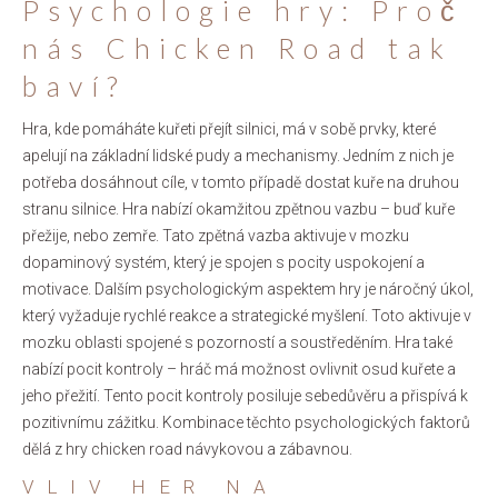
Psychologie hry: Proč
nás Chicken Road tak
baví?
Hra, kde pomáháte kuřeti přejít silnici, má v sobě prvky, které
apelují na základní lidské pudy a mechanismy. Jedním z nich je
potřeba dosáhnout cíle, v tomto případě dostat kuře na druhou
stranu silnice. Hra nabízí okamžitou zpětnou vazbu – buď kuře
přežije, nebo zemře. Tato zpětná vazba aktivuje v mozku
dopaminový systém, který je spojen s pocity uspokojení a
motivace. Dalším psychologickým aspektem hry je náročný úkol,
který vyžaduje rychlé reakce a strategické myšlení. Toto aktivuje v
mozku oblasti spojené s pozorností a soustředěním. Hra také
nabízí pocit kontroly – hráč má možnost ovlivnit osud kuřete a
jeho přežití. Tento pocit kontroly posiluje sebedůvěru a přispívá k
pozitivnímu zážitku. Kombinace těchto psychologických faktorů
dělá z hry chicken road návykovou a zábavnou.
VLIV HER NA