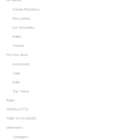
La Mariée
Combi-Pantalons
Deux pièces
Les Amovibles
Robes
Traînes
Prix tout doux
Accessoires
Jupe
Robe
Top / Haut
Robes
TERRACOTTA
TIME TO FLOWERS
Vêtements
Cardigans