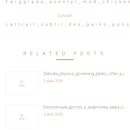
Article
Färgglada_äventyr_med_chicke
précédent
:
SUIVANT
Article
Lattrait_subtil_des_gains_pos
suivant
:
RELATED POSTS
Delicate_physics_governing_plinko_offer_a_un
5 août 2026
Бесплатный_доступ_к_азартному_миру_с_ol
5 août 2026