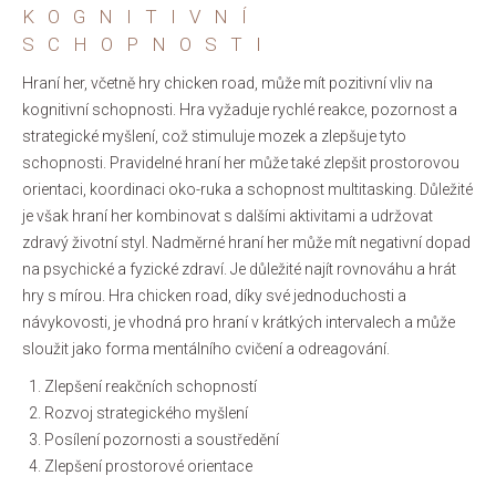
KOGNITIVNÍ
SCHOPNOSTI
Hraní her, včetně hry chicken road, může mít pozitivní vliv na
kognitivní schopnosti. Hra vyžaduje rychlé reakce, pozornost a
strategické myšlení, což stimuluje mozek a zlepšuje tyto
schopnosti. Pravidelné hraní her může také zlepšit prostorovou
orientaci, koordinaci oko-ruka a schopnost multitasking. Důležité
je však hraní her kombinovat s dalšími aktivitami a udržovat
zdravý životní styl. Nadměrné hraní her může mít negativní dopad
na psychické a fyzické zdraví. Je důležité najít rovnováhu a hrát
hry s mírou. Hra chicken road, díky své jednoduchosti a
návykovosti, je vhodná pro hraní v krátkých intervalech a může
sloužit jako forma mentálního cvičení a odreagování.
Zlepšení reakčních schopností
Rozvoj strategického myšlení
Posílení pozornosti a soustředění
Zlepšení prostorové orientace