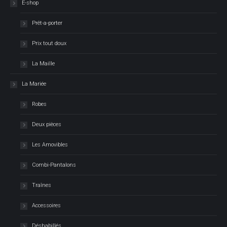
E-shop
Prêt-a-porter
Prix tout doux
La Maille
La Mariée
Robes
Deux pièces
Les Amovibles
Combi-Pantalons
Traînes
Accessoires
Déshabillés