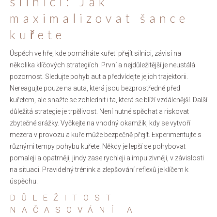
silnici: Jak
maximalizovat šance
kuřete
Úspěch ve hře, kde pomáháte kuřeti přejít silnici, závisí na
několika klíčových strategiích. První a nejdůležitější je neustálá
pozornost. Sledujte pohyb aut a předvídejte jejich trajektorii.
Nereagujte pouze na auta, která jsou bezprostředně před
kuřetem, ale snažte se zohlednit i ta, která se blíží vzdálenější. Další
důležitá strategie je trpělivost. Není nutné spěchat a riskovat
zbytečné srážky. Vyčkejte na vhodný okamžik, kdy se vytvoří
mezera v provozu a kuře může bezpečně přejít. Experimentujte s
různými tempy pohybu kuřete. Někdy je lepší se pohybovat
pomaleji a opatrněji, jindy zase rychleji a impulzivněji, v závislosti
na situaci. Pravidelný trénink a zlepšování reflexů je klíčem k
úspěchu.
DŮLEŽITOST
NAČASOVÁNÍ A