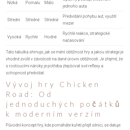
Nízká
Pomalu
Málo
jednoho auta
Předvídání pohybu aut, využití
Střední
Středně
Středně
mezer
Rychlé reakce, strategické
Vysoká
Rychle
Hodně
načasování
Tato tabulka shrnuje, jak se mění obtížnost hry a jakou strategii je
vhodné zvolit v závislosti na dané úrovni obtížnosti. Je zřejmé, že
s rostoucími nároky je potřeba zlepšovat své reflexy a
schopnost předvídat.
Vývoj hry Chicken
Road: Od
jednoduchých počátků
k moderním verzím
Původní koncept hry, kde pomáháte kuřeti přejít silnici, se datuje