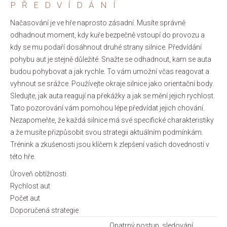
PŘEDVÍDÁNÍ
Načasování je ve hře naprosto zásadní. Musíte správně
odhadnout moment, kdy kuře bezpečně vstoupí do provozu a
kdy se mu podaří dosáhnout druhé strany silnice. Předvídání
pohybu aut je stejně důležité. Snažte se odhadnout, kam se auta
budou pohybovat a jak rychle. To vám umožní včas reagovat a
vyhnout se srážce. Používejte okraje silnice jako orientační body.
Sledujte, jak auta reagují na překážky a jak se mění jejich rychlost.
Tato pozorování vám pomohou lépe předvídat jejich chování.
Nezapomeňte, že každá silnice má své specifické charakteristiky
a že musíte přizpůsobit svou strategii aktuálním podmínkám.
Trénink a zkušenosti jsou klíčem k zlepšení vašich dovedností v
této hře.
Úroveň obtížnosti
Rychlost aut
Počet aut
Doporučená strategie
Opatrný postup, sledování