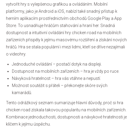
vytvořit hry s vylepšenou grafikou a ovládáním. Mobilní
platformy, jako je Android a iOS, nabízí také snadný přístup k
herním aplikacím prostřednictvím obchodů Google Play a App
Store. To usnadňuje hráčům stahování a hraní her. Snadná
dostupnost a intuitivní ovládání hry chicken road na mobilních
zařízeních přispěly k jejímu masovému rozšíření a získání nových
hráčů. Hra se stala populární i mezi lidmi, kteří se dříve nezajímali
o videohry.
Jednoduché ovládání – postačí dotyk na displeji.
Dostupnost na mobilních zařízeních – hra je vždy po ruce.
Návyková hratelnost – hra vás vtáhne a nepustí.
Možnost soutěžit s přáteli – překonejte skóre svých
kamarádů.
Tento odrážkový seznam sumarizuje hlavní důvody, proč si hra
chicken road získala takovou popularitu na mobilních zařízeních.
Kombinace jednoduchosti, dostupnosti a návykové hratelnosti je
klíčem k jejímu úspěchu.