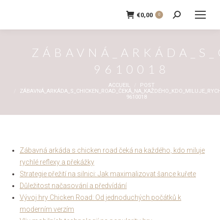
€
0,00
0
Recherche
:
ZÁBAVNÁ_ARKÁDA_S_
9610018
Vous êtes ici :
ACCUEIL
POST
ZÁBAVNÁ_ARKÁDA_S_CHICKEN_ROAD_ČEKÁ_NA_KAŽDÉHO_KDO_MILUJE_RYCH
9610018
Zábavná arkáda s chicken road čeká na každého, kdo miluje
rychlé reflexy a překážky
Strategie přežití na silnici: Jak maximalizovat šance kuřete
Důležitost načasování a předvídání
Vývoj hry Chicken Road: Od jednoduchých počátků k
moderním verzím