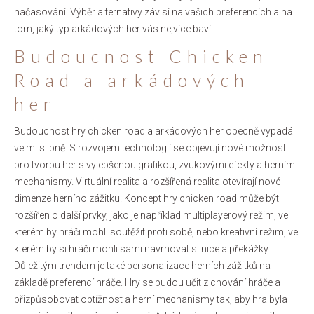
načasování. Výběr alternativy závisí na vašich preferencích a na
tom, jaký typ arkádových her vás nejvíce baví.
Budoucnost Chicken
Road a arkádových
her
Budoucnost hry chicken road a arkádových her obecně vypadá
velmi slibně. S rozvojem technologií se objevují nové možnosti
pro tvorbu her s vylepšenou grafikou, zvukovými efekty a herními
mechanismy. Virtuální realita a rozšířená realita otevírají nové
dimenze herního zážitku. Koncept hry chicken road může být
rozšířen o další prvky, jako je například multiplayerový režim, ve
kterém by hráči mohli soutěžit proti sobě, nebo kreativní režim, ve
kterém by si hráči mohli sami navrhovat silnice a překážky.
Důležitým trendem je také personalizace herních zážitků na
základě preferencí hráče. Hry se budou učit z chování hráče a
přizpůsobovat obtížnost a herní mechanismy tak, aby hra byla