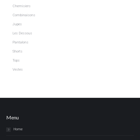
Chemisiers
Combinaisons
Jupes
Les Dessous
Pantalons
Shorts
Tops
Vestes
Menu
Home