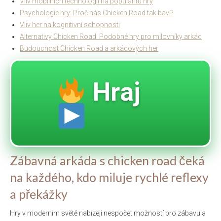
Vliv mobilních technologií na popularitu hry
Psychologie hry: Proč nás Chicken Road tak baví?
Vliv her na kognitivní schopnosti
Alternativy Chicken Road: Podobné hry pro milovníky arkád
Budoucnost Chicken Road a arkádových her
Hraj
Zábavná arkáda s chicken road čeká
na každého, kdo miluje rychlé reflexy
a překážky
Hry v moderním světě nabízejí nespočet možností pro zábavu a