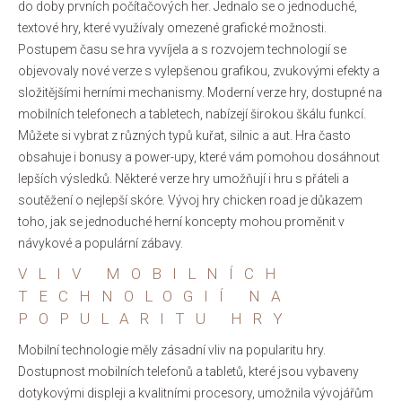
do doby prvních počítačových her. Jednalo se o jednoduché,
textové hry, které využívaly omezené grafické možnosti.
Postupem času se hra vyvíjela a s rozvojem technologií se
objevovaly nové verze s vylepšenou grafikou, zvukovými efekty a
složitějšími herními mechanismy. Moderní verze hry, dostupné na
mobilních telefonech a tabletech, nabízejí širokou škálu funkcí.
Můžete si vybrat z různých typů kuřat, silnic a aut. Hra často
obsahuje i bonusy a power-upy, které vám pomohou dosáhnout
lepších výsledků. Některé verze hry umožňují i hru s přáteli a
soutěžení o nejlepší skóre. Vývoj hry chicken road je důkazem
toho, jak se jednoduché herní koncepty mohou proměnit v
návykové a populární zábavy.
VLIV MOBILNÍCH
TECHNOLOGIÍ NA
POPULARITU HRY
Mobilní technologie měly zásadní vliv na popularitu hry.
Dostupnost mobilních telefonů a tabletů, které jsou vybaveny
dotykovými displeji a kvalitními procesory, umožnila vývojářům