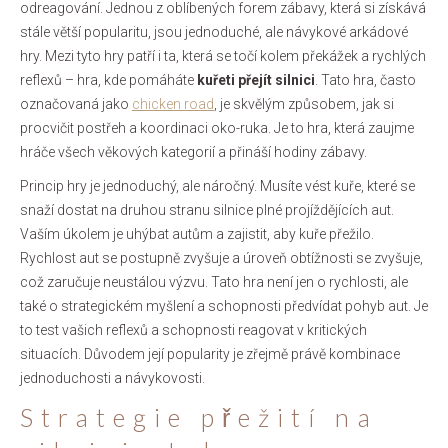
odreagování. Jednou z oblíbených forem zábavy, která si získává
stále větší popularitu, jsou jednoduché, ale návykové arkádové
hry. Mezi tyto hry patří i ta, která se točí kolem překážek a rychlých
reflexů – hra, kde pomáháte
kuřeti přejít silnici
. Tato hra, často
označovaná jako
chicken road
, je skvělým způsobem, jak si
procvičit postřeh a koordinaci oko-ruka. Je to hra, která zaujme
hráče všech věkových kategorií a přináší hodiny zábavy.
Princip hry je jednoduchý, ale náročný. Musíte vést kuře, které se
snaží dostat na druhou stranu silnice plné projíždějících aut.
Vaším úkolem je uhýbat autům a zajistit, aby kuře přežilo.
Rychlost aut se postupně zvyšuje a úroveň obtížnosti se zvyšuje,
což zaručuje neustálou výzvu. Tato hra není jen o rychlosti, ale
také o strategickém myšlení a schopnosti předvídat pohyb aut. Je
to test vašich reflexů a schopnosti reagovat v kritických
situacích. Důvodem její popularity je zřejmě právě kombinace
jednoduchosti a návykovosti.
Strategie přežití na