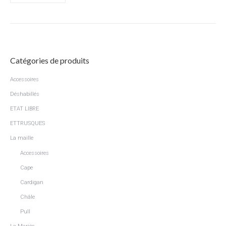
Catégories de produits
Accessoires
Déshabillés
ETAT LIBRE
ETTRUSQUES
La maille
Accessoires
Cape
Cardigan
Châle
Pull