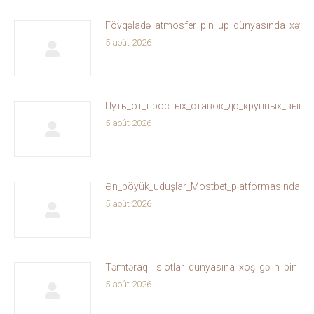
Fövqəladə_atmosfer_pin_up_dünyasında_xəyallar
5 août 2026
Путь_от_простых_ставок_до_крупных_выиг
5 août 2026
Ən_böyük_uduşlar_Mostbet_platformasında_sizi
5 août 2026
Təmtəraqlı_slotlar_dünyasına_xoş_gəlin_pin_u
5 août 2026