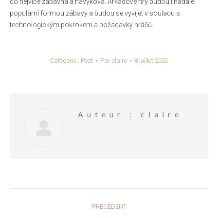
co nejvíce zábavná a návyková. Arkádové hry budou i nadále
populární formou zábavy a budou se vyvíjet v souladu s
technologickým pokrokem a požadavky hráčů.
Catégorie :
Post
Par
claire
8 juillet 2026
Auteur :
claire
Navigation
PRÉCÉDENT
article