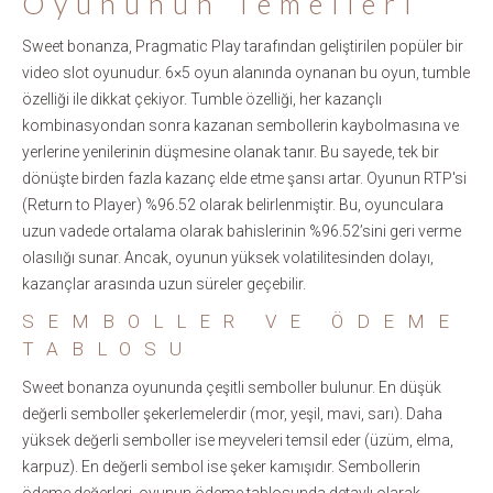
Oyununun Temelleri
Sweet bonanza, Pragmatic Play tarafından geliştirilen popüler bir
video slot oyunudur. 6×5 oyun alanında oynanan bu oyun, tumble
özelliği ile dikkat çekiyor. Tumble özelliği, her kazançlı
kombinasyondan sonra kazanan sembollerin kaybolmasına ve
yerlerine yenilerinin düşmesine olanak tanır. Bu sayede, tek bir
dönüşte birden fazla kazanç elde etme şansı artar. Oyunun RTP'si
(Return to Player) %96.52 olarak belirlenmiştir. Bu, oyunculara
uzun vadede ortalama olarak bahislerinin %96.52’sini geri verme
olasılığı sunar. Ancak, oyunun yüksek volatilitesinden dolayı,
kazançlar arasında uzun süreler geçebilir.
SEMBOLLER VE ÖDEME
TABLOSU
Sweet bonanza oyununda çeşitli semboller bulunur. En düşük
değerli semboller şekerlemelerdir (mor, yeşil, mavi, sarı). Daha
yüksek değerli semboller ise meyveleri temsil eder (üzüm, elma,
karpuz). En değerli sembol ise şeker kamışıdır. Sembollerin