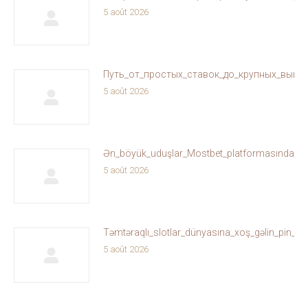
5 août 2026
Путь_от_простых_ставок_до_крупных_выиг
5 août 2026
Ən_böyük_uduşlar_Mostbet_platformasında_sizi
5 août 2026
Təmtəraqlı_slotlar_dünyasına_xoş_gəlin_pin_u
5 août 2026