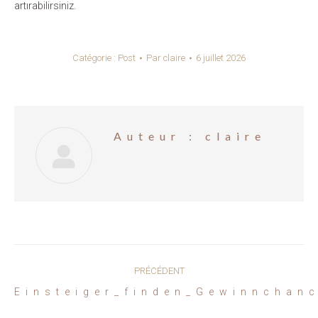
artırabilirsiniz.
Catégorie :
Post
Par
claire
6 juillet 2026
Auteur :
claire
Navigation
PRÉCÉDENT
article
Article
Einsteiger_finden_Gewinnchan
précédent