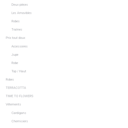
Deux pièces
Les Amovibles
Robes
Traînes
Prix tout doux
Accessoires
Jupe
Robe
Top / Haut
Robes
TERRACOTTA
TIME TO FLOWERS
Vêtements
Cardigans
Chemisiers