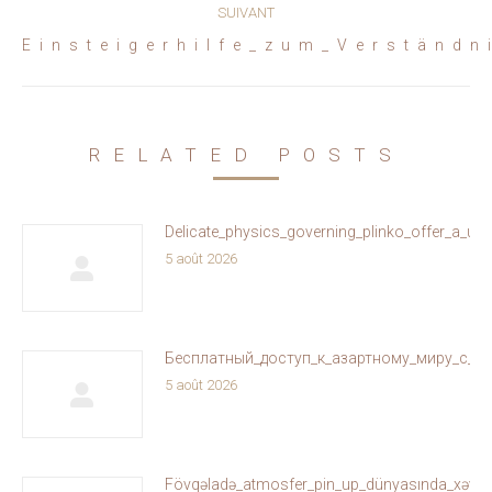
:
SUIVANT
Article
Einsteigerhilfe_zum_Verständ
suivant
:
RELATED POSTS
Delicate_physics_governing_plinko_offer_a_un
5 août 2026
Бесплатный_доступ_к_азартному_миру_с_ol
5 août 2026
Fövqəladə_atmosfer_pin_up_dünyasında_xəyallar