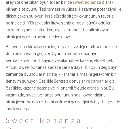
arayışta öne çıkan oyunlardan biri de
sweet bonanza
olarak
bilinen slot oyunu. Tatlı teması ve yüksek kazanma potansiyeli ile
dikkat çeken bu oyun, kısa sürede birçok oyuncunun favorisi
haline geldi. Yüksek volatiliteye sahip olması, büyük ödüller
kazanma şansını artırırken, aynı zamanda dikkatli bir oyun
stratejisi gerektirmesine neden oluyor.
Bu oyun, renkli şekerlemeler, meyveler ve diğer tatlı sembollerle
dolu bir dünyada geçiyor. Oyunun temel amacı, aynı
sembollerden belirli sayıda yakalamak ve kazanç elde etmek.
Ancak, sweet bonanza sadece şansa dayalı bir oyun değil; aynı
zamanda oyuncuların stratejik kararlar almasını gerektiren bir
deneyim sunuyor. Özellikle ücretsiz dönüşler ve çarpanlar gibi
özellikler, kazanç potansiyelini önemli ölçüde artırabiliyor. Bu
yazımızda, sweet bonanza oyununun nasıl oynandığını,
stratejilerini ve nelere dikkat edilmesi gerektiğini detaylı bir şekilde
inceleyeceğiz.
Sweet Bonanza